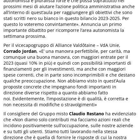
autonomista e pluralista forte e che possa soprattutto nei
prossimi mesi di aiutare l’azione politica amministrativa anche
all’interno di quest’aula per raggiungere gli obiettivi che sono
stati scritti nero su bianco in questo bilancio 2023-2025. Per
questo lo voteremo convintamente». Annuncia un primo
importante dibattito per ricomporre l’area autonomista la
settimana prossima.
Per il vicecapogruppo di Alliance Valdôtaine – VdA Unie,
Corrado Jordan
, «E’ una manovra perfettibile, per carità, ma
comunque una buona manovra, con maggiori entrate per il
2023 (quasi 10% in più) e quindi con possibilità importanti di
finanziamenti per gli investimenti, ma anche con maggiori
spese correnti, che in parte sono incomprimibili e che destano
qualche preoccupazione. Non abbiamo visto in quest’Aula
proposte concrete che impegnano fondi importanti in
direzione diverse rispetto a quanto abbiamo fatto
noi. Evidentemente, l’impostazione è di qualità, è corretta e
non necessita di modifiche o stravolgimenti»
Il consigliere del Gruppo misto
Claudio Restano
ha evidenziato
che «Non diamo solo contributi ma facciamo azioni reali che
incidono positivamente sull’occupazione, sulle nostre aziende
e su tutti gli utenti. Stiamo tutti lavorando nella stessa
direzione che è quella di fornire le risposte di cui la nostra