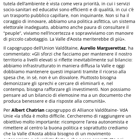
tutela dell’ambiente è vista come vera priorità, in cui i servizi
socio-sanitari ed educativi sono efficienti e di qualità, in cui c’è
un trasporto pubblico capillare, non inquinante. Non si ha il
coraggio di innovare, abbiamo una politica asfittica, un sistema
elettorale inadeguato, abbiamo anche paura di consultare il
“peuple”, viviamo nell’incertezza e sopravviviamo con manovre
di piccolo cabotaggio. La Valle d’Aosta meriterebbe di più».
Il capogruppo dell’Union Valdôtaine,
Aurelio Marguerettaz
, ha
commentato: «Gli sforzi che facciamo per mantenere il nostro
territorio a livelli elevati si riflette inevitabilmente sul bilancio:
abbiamo infrastrutturato in maniera diffusa la Valle e oggi
dobbiamo mantenere questi impianti tramite il ricorso alla
spesa che, in sé, non è un disvalore. Piuttosto bisogna
demonizzare gli sprechi e cercare di eliminarli e, nel
contempo, bisogna rafforzare gli investimenti. Non possiamo
pensare ad un bilancio di elemosine ma a un documento che
produca benessere e dia risposte alla comunità».
Per
Albert Chatrian
capogruppo di Alliance Valdôtaine- VdA
Unie «la sfida è molto difficile. Cercheremo di raggiungere un
obiettivo molto importante: ricomporre l’area autonomista e
rimettere al centro la buona politica e soprattutto crediamo
che la Valle d’Aosta abbia bisogno di un movimento