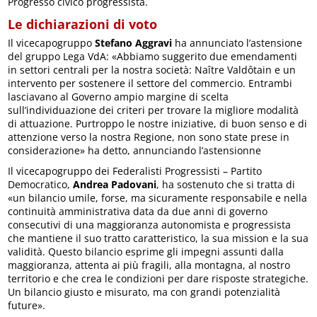
Progresso civico progressista.
Le dichiarazioni di voto
Il vicecapogruppo
Stefano Aggravi
ha annunciato l’astensione
del gruppo Lega VdA: «Abbiamo suggerito due emendamenti
in settori centrali per la nostra società: Naître Valdôtain e un
intervento per sostenere il settore del commercio. Entrambi
lasciavano al Governo ampio margine di scelta
sull’individuazione dei criteri per trovare la migliore modalità
di attuazione. Purtroppo le nostre iniziative, di buon senso e di
attenzione verso la nostra Regione, non sono state prese in
considerazione» ha detto, annunciando l’astensionne
Il vicecapogruppo dei Federalisti Progressisti – Partito
Democratico,
Andrea Padovani
, ha sostenuto che si tratta di
«un bilancio umile, forse, ma sicuramente responsabile e nella
continuità amministrativa data da due anni di governo
consecutivi di una maggioranza autonomista e progressista
che mantiene il suo tratto caratteristico, la sua mission e la sua
validità. Questo bilancio esprime gli impegni assunti dalla
maggioranza, attenta ai più fragili, alla montagna, al nostro
territorio e che crea le condizioni per dare risposte strategiche.
Un bilancio giusto e misurato, ma con grandi potenzialità
future».