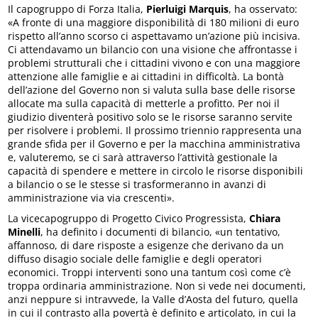
Il capogruppo di Forza Italia,
Pierluigi Marquis
, ha osservato:
«A fronte di una maggiore disponibilità di 180 milioni di euro
rispetto all’anno scorso ci aspettavamo un’azione più incisiva.
Ci attendavamo un bilancio con una visione che affrontasse i
problemi strutturali che i cittadini vivono e con una maggiore
attenzione alle famiglie e ai cittadini in difficoltà. La bontà
dell’azione del Governo non si valuta sulla base delle risorse
allocate ma sulla capacità di metterle a profitto. Per noi il
giudizio diventerà positivo solo se le risorse saranno servite
per risolvere i problemi. Il prossimo triennio rappresenta una
grande sfida per il Governo e per la macchina amministrativa
e, valuteremo, se ci sarà attraverso l’attività gestionale la
capacità di spendere e mettere in circolo le risorse disponibili
a bilancio o se le stesse si trasformeranno in avanzi di
amministrazione via via crescenti».
La vicecapogruppo di Progetto Civico Progressista,
Chiara
Minelli
, ha definito i documenti di bilancio, «un tentativo,
affannoso, di dare risposte a esigenze che derivano da un
diffuso disagio sociale delle famiglie e degli operatori
economici. Troppi interventi sono una tantum così come c’è
troppa ordinaria amministrazione. Non si vede nei documenti,
anzi neppure si intravvede, la Valle d’Aosta del futuro, quella
in cui il contrasto alla povertà è definito e articolato, in cui la