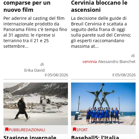
comparse per un
Cervinia bloccano le
nuovo film
ascensioni
Per aderire al casting del film
La decisione delle guide di
internazionale prodotto da
Breuil Cervinia è scattata a
Panorama Films c'è tempo fino
seguito della frana di oggi
al 31 agosto; le riprese si
sulla parete sud del Cervino;
terranno tra il 21 e 25
gli esperti raccomandano
settembre...
massima at...
di
cervinia
Alessandro Bianchet
di
Erika David
il 05/08/2026
il 05/08/2026
PUBBLIREDAZIONALI
SPORT
Stagione invernale,
Baseball5: l’Italia