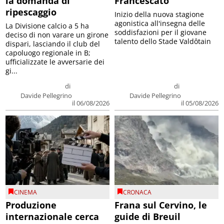
la domanda di
Francescato
ripescaggio
Inizio della nuova stagione
agonistica all'insegna delle
La Divisione calcio a 5 ha
soddisfazioni per il giovane
deciso di non varare un girone
talento dello Stade Valdôtain
dispari, lasciando il club del
capoluogo regionale in B;
ufficializzate le avversarie dei
gi...
di
di
Davide Pellegrino
Davide Pellegrino
il 06/08/2026
il 05/08/2026
CINEMA
CRONACA
Produzione
Frana sul Cervino, le
internazionale cerca
guide di Breuil