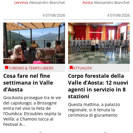
cervinia
Alessandro Bianchet
Aosta
Alessandro Bianchet
il 07/08/2026
il 07/08/2026
TURISMO & TEMPO LIBERO
ATTUALITA'
Cosa fare nel fine
Corpo forestale della
settimana in Valle
Valle d’Aosta: 12 nuovi
d’Aosta
agenti in servizio in 8
stazioni
GiocAosta prosegue tra le vie
del capoluogo; a Brissogne
Questa mattina, a palazzo
entra nel vivo la Feta de
regionale, si è tenuta la
l’Oumbra; Etroubles ospita la
cerimonia di giuramento
Veillà; a Chamois tocca al
Festival A...