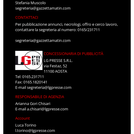
Stefania Muscolo
segreteria@gazzettamatin.com
CONTATTACI
Per pubblicazione annunci, necrologi, offro e cerco lavoro,
contattare la segreteria al numero: 0165/231711
segreteria@gazzettamatin.com
CONCESSIONARIA DI PUBBLICITÀ
LG PRESSE S.R.L.
via Festaz, 52
11100 AOSTA
Tel: 0165.231711
Fax: 0165.1820141
E-mail
segreteria@lgpresse.com
RESPONSABILE DI AGENZIA
Arianna Gori Chisari
E-mail
a.chisari@lgpresse.com
Account
Luca Torino
l.torino@lgpresse.com