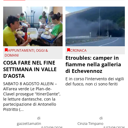
APPUNTAMENTI
,
OGGI &
CRONACA
DOMANI
Etroubles: camper in
COSA FARE NEL FINE
fiamme nella galleria
SETTIMANA IN VALLE
di Echevennoz
D’AOSTA
E in corso l'intervento dei vigili
SABATO 8 AGOSTO ALLEIN –
del fuoco, non ci sono feriti
All’area verde Le Plan-de-
Clavel prosegue “ItinerDante”,
le letture dantesche, con la
partecipazione di Antonello
Pistritto (...
di
di
gazzettamatin
Cinzia Timpano
il 07/08/2026
il 07/08/2026