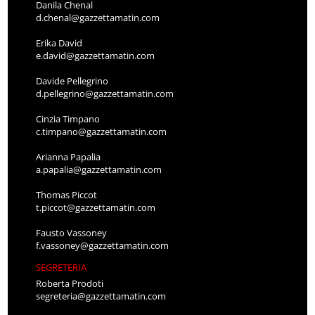
Danila Chenal
d.chenal@gazzettamatin.com
Erika David
e.david@gazzettamatin.com
Davide Pellegrino
d.pellegrino@gazzettamatin.com
Cinzia Timpano
c.timpano@gazzettamatin.com
Arianna Papalia
a.papalia@gazzettamatin.com
Thomas Piccot
t.piccot@gazzettamatin.com
Fausto Vassoney
f.vassoney@gazzettamatin.com
SEGRETERIA
Roberta Prodoti
segreteria@gazzettamatin.com