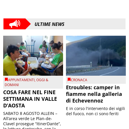
ULTIME NEWS
APPUNTAMENTI
,
OGGI &
CRONACA
DOMANI
Etroubles: camper in
COSA FARE NEL FINE
fiamme nella galleria
SETTIMANA IN VALLE
di Echevennoz
D’AOSTA
E in corso l'intervento dei vigili
SABATO 8 AGOSTO ALLEIN –
del fuoco, non ci sono feriti
All’area verde Le Plan-de-
Clavel prosegue “ItinerDante”,
le letture dantesche, con la