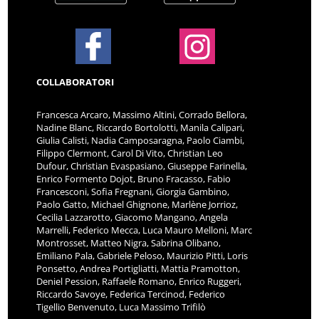
COLLABORATORI
Francesca Arcaro, Massimo Altini, Corrado Bellora,
Nadine Blanc, Riccardo Bortolotti, Manila Calipari,
Giulia Calisti, Nadia Camposaragna, Paolo Ciambi,
Filippo Clermont, Carol Di Vito, Christian Leo
Dufour, Christian Evaspasiano, Giuseppe Farinella,
Enrico Formento Dojot, Bruno Fracasso, Fabio
Francesconi, Sofia Fregnani, Giorgia Gambino,
Paolo Gatto, Michael Ghignone, Marlène Jorrioz,
Cecilia Lazzarotto, Giacomo Mangano, Angela
Marrelli, Federico Mecca, Luca Mauro Melloni, Marc
Montrosset, Matteo Nigra, Sabrina Olibano,
Emiliano Pala, Gabriele Peloso, Maurizio Pitti, Loris
Ponsetto, Andrea Portigliatti, Mattia Pramotton,
Deniel Pession, Raffaele Romano, Enrico Ruggeri,
Riccardo Savoye, Federica Tercinod, Federico
Tigellio Benvenuto, Luca Massimo Trifilò