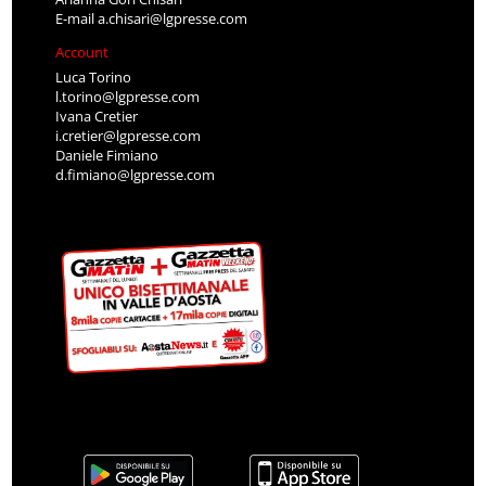
E-mail
a.chisari@lgpresse.com
Account
Luca Torino
l.torino@lgpresse.com
Ivana Cretier
i.cretier@lgpresse.com
Daniele Fimiano
d.fimiano@lgpresse.com