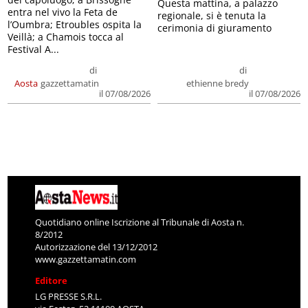
Questa mattina, a palazzo
entra nel vivo la Feta de
regionale, si è tenuta la
l’Oumbra; Etroubles ospita la
cerimonia di giuramento
Veillà; a Chamois tocca al
Festival A...
di
di
Aosta
gazzettamatin
ethienne bredy
il 07/08/2026
il 07/08/2026
Quotidiano online Iscrizione al Tribunale di Aosta n.
8/2012
Autorizzazione del 13/12/2012
www.gazzettamatin.com
Editore
LG PRESSE S.R.L.