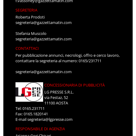
f.vassoney@gazzettamatin.com
SEGRETERIA
Roberta Prodoti
segreteria@gazzettamatin.com
Stefania Muscolo
segreteria@gazzettamatin.com
CONTATTACI
Per pubblicazione annunci, necrologi, offro e cerco lavoro,
contattare la segreteria al numero: 0165/231711
segreteria@gazzettamatin.com
CONCESSIONARIA DI PUBBLICITÀ
LG PRESSE S.R.L.
via Festaz, 52
11100 AOSTA
Tel: 0165.231711
Fax: 0165.1820141
E-mail
segreteria@lgpresse.com
RESPONSABILE DI AGENZIA
Arianna Gori Chisari