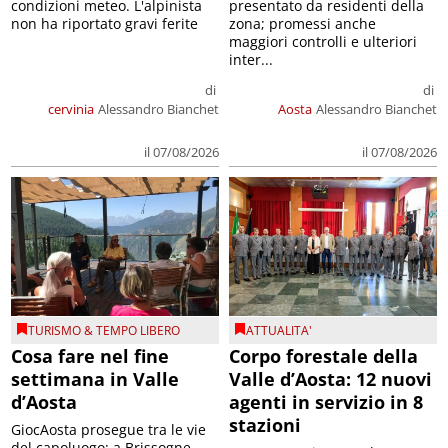
condizioni meteo. L'alpinista
presentato da residenti della
non ha riportato gravi ferite
zona; promessi anche
maggiori controlli e ulteriori
inter...
di
di
cervinia
Alessandro Bianchet
Aosta
Alessandro Bianchet
il 07/08/2026
il 07/08/2026
TURISMO & TEMPO LIBERO
ATTUALITA'
Cosa fare nel fine
Corpo forestale della
settimana in Valle
Valle d’Aosta: 12 nuovi
d’Aosta
agenti in servizio in 8
stazioni
GiocAosta prosegue tra le vie
del capoluogo; a Brissogne