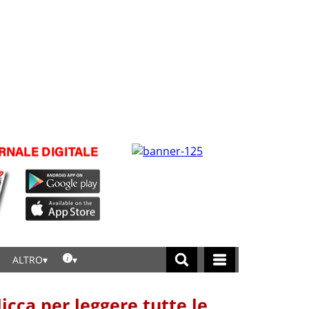
ALTRO
licca per leggere tutte le