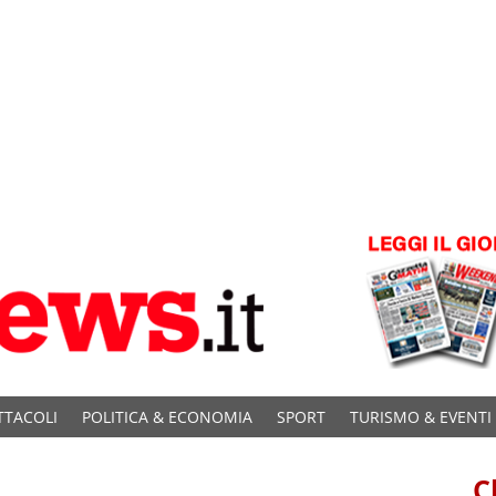
TTACOLI
POLITICA & ECONOMIA
SPORT
TURISMO & EVENTI
C