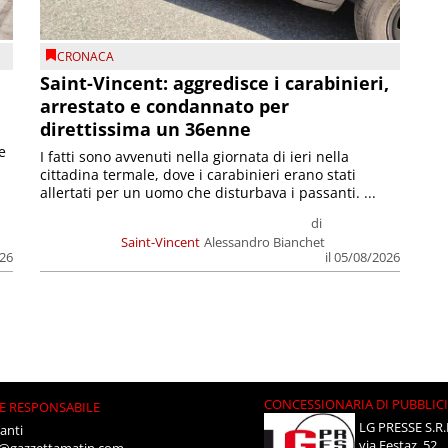
CRONACA
Saint-Vincent: aggredisce i carabinieri,
arrestato e condannato per
direttissima un 36enne
e
I fatti sono avvenuti nella giornata di ieri nella
cittadina termale, dove i carabinieri erano stati
allertati per un uomo che disturbava i passanti. ...
di
Saint-Vincent
Alessandro Bianchet
026
il 05/08/2026
CONCESSIONARIA DI PUBBLIC
E RESPONSABILE
LG PRESSE S.R.
anti
via Festaz, 52