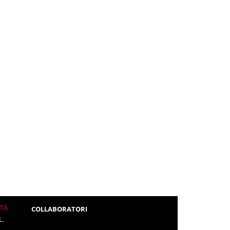
ITÀ
COLLABORATORI
L.