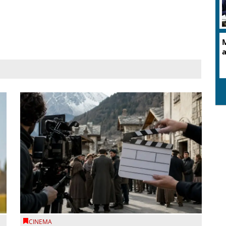
M
a
CINEMA