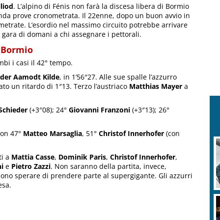
liod
. L’alpino di Fénis non farà la discesa libera di Bormio
seconda prove cronometrata. Il 22enne, dopo un buon avvio in
etrate. L’esordio nel massimo circuito potrebbe arrivare
 gara di domani a chi assegnare i pettorali.
i Bormio
bi i casi il 42° tempo.
der Aamodt Kilde
, in 1’56″27. Alle sue spalle l’azzurro
to un ritardo di 1″13. Terzo l’austriaco
Matthias Mayer
a
 Schieder
(+3″08); 24°
Giovanni Franzoni
(+3″13); 26°
con 47°
Matteo Marsaglia
, 51°
Christof Innerhofer
(con
ti a
Mattia Casse
,
Dominik Paris
,
Christof Innerhofer
,
i
e
Pietro Zazzi
. Non saranno della partita, invece,
ono sperare di prendere parte al supergigante. Gli azzurri
esa.