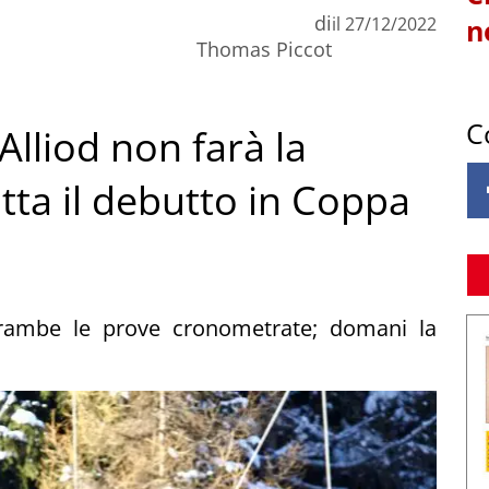
di
il
27/12/2022
n
Thomas Piccot
C
Alliod non farà la
itta il debutto in Coppa
trambe le prove cronometrate; domani la