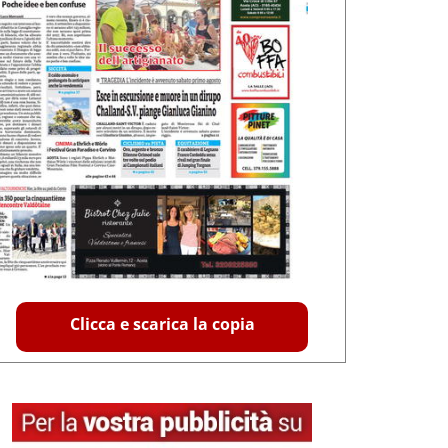
Clicca e scarica la copia