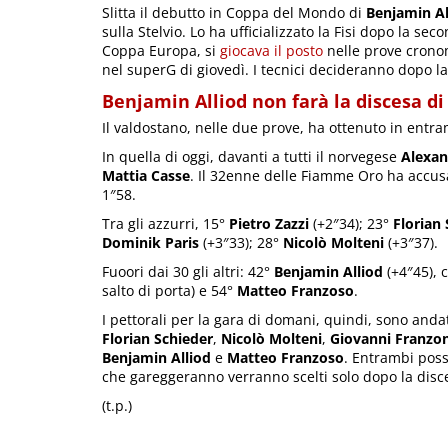
Slitta il debutto in Coppa del Mondo di
Benjamin Al
sulla Stelvio. Lo ha ufficializzato la Fisi dopo la 
Coppa Europa, si
giocava il posto
nelle prove cronom
nel superG di giovedì. I tecnici decideranno dopo la
Benjamin Alliod non farà la discesa d
Il valdostano, nelle due prove, ha ottenuto in entram
In quella di oggi, davanti a tutti il norvegese
Alexan
Mattia Casse
. Il 32enne delle Fiamme Oro ha accusa
1″58.
Tra gli azzurri, 15°
Pietro Zazzi
(+2″34); 23°
Florian
Dominik Paris
(+3″33); 28°
Nicolò Molteni
(+3″37).
Fuoori dai 30 gli altri: 42°
Benjamin Alliod
(+4″45), 
salto di porta) e 54°
Matteo Franzoso
.
I pettorali per la gara di domani, quindi, sono anda
Florian Schieder
,
Nicolò Molteni
,
Giovanni Franzon
Benjamin Alliod
e
Matteo Franzoso
. Entrambi poss
che gareggeranno verranno scelti solo dopo la disc
(t.p.)