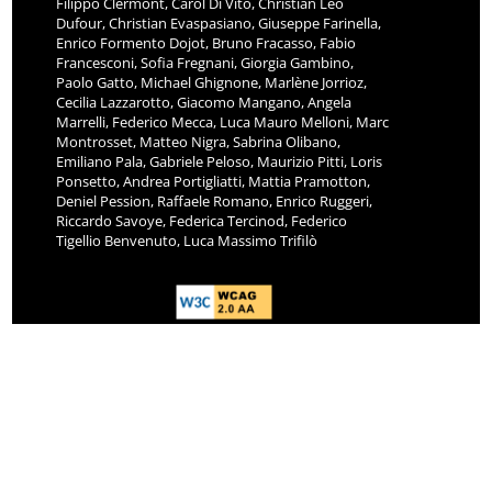
Filippo Clermont, Carol Di Vito, Christian Leo
Dufour, Christian Evaspasiano, Giuseppe Farinella,
Enrico Formento Dojot, Bruno Fracasso, Fabio
Francesconi, Sofia Fregnani, Giorgia Gambino,
Paolo Gatto, Michael Ghignone, Marlène Jorrioz,
Cecilia Lazzarotto, Giacomo Mangano, Angela
Marrelli, Federico Mecca, Luca Mauro Melloni, Marc
Montrosset, Matteo Nigra, Sabrina Olibano,
Emiliano Pala, Gabriele Peloso, Maurizio Pitti, Loris
Ponsetto, Andrea Portigliatti, Mattia Pramotton,
Deniel Pession, Raffaele Romano, Enrico Ruggeri,
Riccardo Savoye, Federica Tercinod, Federico
Tigellio Benvenuto, Luca Massimo Trifilò