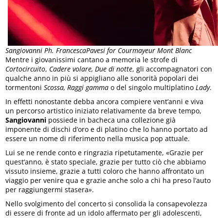
Sangiovanni Ph. FrancescaPavesi for Courmayeur Mont Blanc
Mentre i giovanissimi cantano a memoria le strofe di
Cortocircuito
,
Cadere volare, Due di notte
, gli accompagnatori con
qualche anno in più si appigliano alle sonorità popolari dei
tormentoni
Scossa, Raggi gamma
o del singolo multiplatino
Lady
.
In effetti nonostante debba ancora compiere vent’anni e viva
un percorso artistico iniziato relativamente da breve tempo,
Sangiovanni
possiede in bacheca una collezione già
imponente di dischi d’oro e di platino che lo hanno portato ad
essere un nome di riferimento nella musica pop attuale.
Lui se ne rende conto e ringrazia ripetutamente, «Grazie per
quest’anno, è stato speciale, grazie per tutto ciò che abbiamo
vissuto insieme, grazie a tutti coloro che hanno affrontato un
viaggio per venire qua e grazie anche solo a chi ha preso l’auto
per raggiungermi stasera
»
.
Nello svolgimento del concerto si consolida la consapevolezza
di essere di fronte ad un idolo affermato per gli adolescenti,