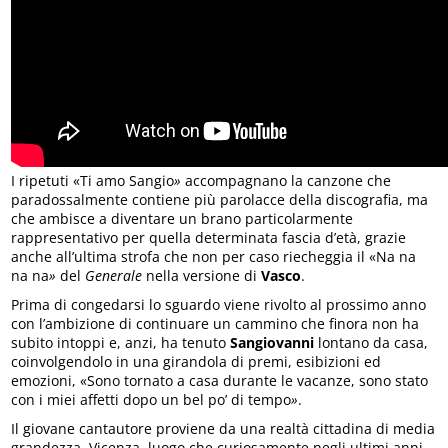
I ripetuti «Ti amo Sangio
»
accompagnano la canzone che
paradossalmente contiene più parolacce della discografia, ma
che ambisce a diventare un brano particolarmente
rappresentativo per quella determinata fascia d’età, grazie
anche all’ultima strofa che non per caso riecheggia il «Na na
na na
»
del
Generale
nella versione di
Vasco
.
Prima di congedarsi lo sguardo viene rivolto al prossimo anno
con l’ambizione di continuare un cammino che finora non ha
subito intoppi e, anzi, ha tenuto
Sangiovanni
lontano da casa,
coinvolgendolo in una girandola di premi, esibizioni ed
emozioni, «Sono tornato a casa durante le vacanze, sono stato
con i miei affetti dopo un bel po’ di tempo
»
.
Il giovane cantautore proviene da una realtà cittadina di media
grandezza, Vicenza, luogo che curiosamente negli ultimi anni