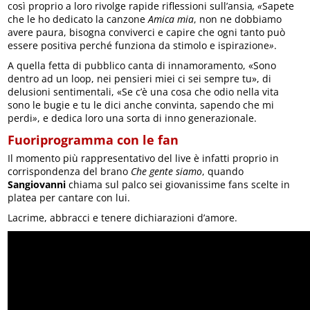
così proprio a loro rivolge rapide riflessioni sull’ansia
, «
Sapete
che le ho dedicato la canzone
Amica mia
, non ne dobbiamo
avere paura, bisogna conviverci e capire che ogni tanto può
essere positiva perché funziona da stimolo e ispirazione
»
.
A quella fetta di pubblico canta di innamoramento, «Sono
dentro ad un loop, nei pensieri miei ci sei sempre tu», di
delusioni sentimentali, «Se c’è una cosa che odio nella vita
sono le bugie e tu le dici anche convinta, sapendo che mi
perdi
»
, e dedica loro una sorta di inno generazionale.
Fuoriprogramma con le fan
Il momento più rappresentativo del live è infatti proprio in
corrispondenza del brano
Che gente siamo
, quando
Sangiovanni
chiama sul palco sei giovanissime fans scelte in
platea per cantare con lui.
Lacrime, abbracci e tenere dichiarazioni d’amore.