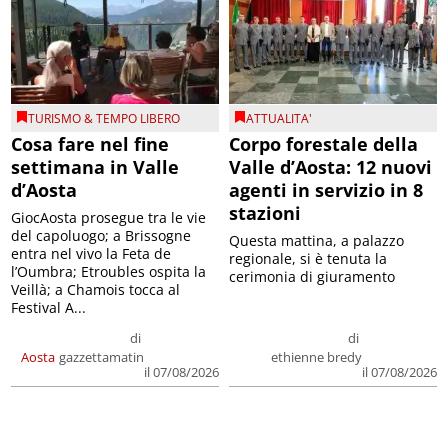
TURISMO & TEMPO LIBERO
ATTUALITA'
Cosa fare nel fine
Corpo forestale della
settimana in Valle
Valle d’Aosta: 12 nuovi
d’Aosta
agenti in servizio in 8
stazioni
GiocAosta prosegue tra le vie
del capoluogo; a Brissogne
Questa mattina, a palazzo
entra nel vivo la Feta de
regionale, si è tenuta la
l’Oumbra; Etroubles ospita la
cerimonia di giuramento
Veillà; a Chamois tocca al
Festival A...
di
di
Aosta
gazzettamatin
ethienne bredy
il 07/08/2026
il 07/08/2026