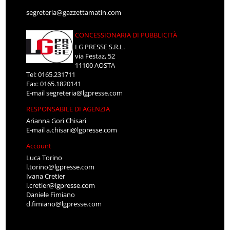
segreteria@gazzettamatin.com
CONCESSIONARIA DI PUBBLICITÀ
LG PRESSE S.R.L.
via Festaz, 52
11100 AOSTA
Tel: 0165.231711
Fax: 0165.1820141
E-mail
segreteria@lgpresse.com
RESPONSABILE DI AGENZIA
Arianna Gori Chisari
E-mail
a.chisari@lgpresse.com
Account
Luca Torino
l.torino@lgpresse.com
Ivana Cretier
i.cretier@lgpresse.com
Daniele Fimiano
d.fimiano@lgpresse.com