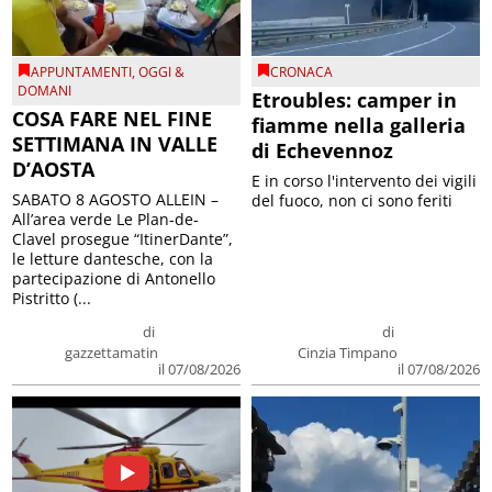
APPUNTAMENTI
,
OGGI &
CRONACA
DOMANI
Etroubles: camper in
COSA FARE NEL FINE
fiamme nella galleria
SETTIMANA IN VALLE
di Echevennoz
D’AOSTA
E in corso l'intervento dei vigili
SABATO 8 AGOSTO ALLEIN –
del fuoco, non ci sono feriti
All’area verde Le Plan-de-
Clavel prosegue “ItinerDante”,
le letture dantesche, con la
partecipazione di Antonello
Pistritto (...
di
di
gazzettamatin
Cinzia Timpano
il 07/08/2026
il 07/08/2026