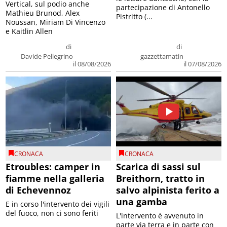
Vertical, sul podio anche
partecipazione di Antonello
Mathieu Brunod, Alex
Pistritto (...
Noussan, Miriam Di Vincenzo
e Kaitlin Allen
di
di
Davide Pellegrino
gazzettamatin
il 08/08/2026
il 07/08/2026
CRONACA
CRONACA
Etroubles: camper in
Scarica di sassi sul
fiamme nella galleria
Breithorn, tratto in
di Echevennoz
salvo alpinista ferito a
una gamba
E in corso l'intervento dei vigili
del fuoco, non ci sono feriti
L'intervento è avvenuto in
parte via terra e in parte con