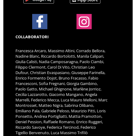
COLLABORATORI
Francesca Arcaro, Massimo Altini, Corrado Bellora,
Nadine Blanc, Riccardo Bortolotti, Manila Calipari,
Giulia Calisti, Nadia Camposaragna, Paolo Ciambi,
Filippo Clermont, Carol Di Vito, Christian Leo
Dufour, Christian Evaspasiano, Giuseppe Farinella,
Enrico Formento Dojot, Bruno Fracasso, Fabio
Francesconi, Sofia Fregnani, Giorgia Gambino,
Paolo Gatto, Michael Ghignone, Marlène Jorrioz,
Cecilia Lazzarotto, Giacomo Mangano, Angela
Marrelli, Federico Mecca, Luca Mauro Melloni, Marc
Montrosset, Matteo Nigra, Sabrina Olibano,
Emiliano Pala, Gabriele Peloso, Maurizio Pitti, Loris
Ponsetto, Andrea Portigliatti, Mattia Pramotton,
Deniel Pession, Raffaele Romano, Enrico Ruggeri,
Riccardo Savoye, Federica Tercinod, Federico
Tigellio Benvenuto, Luca Massimo Trifilò