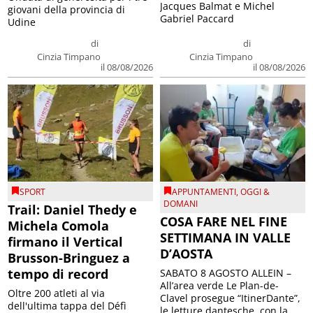
Jacques Balmat e Michel
giovani della provincia di
Gabriel Paccard
Udine
di
di
Cinzia Timpano
Cinzia Timpano
il 08/08/2026
il 08/08/2026
SPORT
APPUNTAMENTI
,
OGGI &
DOMANI
Trail: Daniel Thedy e
COSA FARE NEL FINE
Michela Comola
SETTIMANA IN VALLE
firmano il Vertical
D’AOSTA
Brusson-Bringuez a
tempo di record
SABATO 8 AGOSTO ALLEIN –
All’area verde Le Plan-de-
Oltre 200 atleti al via
Clavel prosegue “ItinerDante”,
dell'ultima tappa del Défì
le letture dantesche, con la