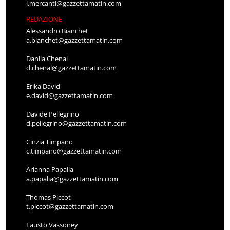
l.mercanti@gazzettamatin.com
REDAZIONE
Alessandro Bianchet
a.bianchet@gazzettamatin.com
Danila Chenal
d.chenal@gazzettamatin.com
Erika David
e.david@gazzettamatin.com
Davide Pellegrino
d.pellegrino@gazzettamatin.com
Cinzia Timpano
c.timpano@gazzettamatin.com
Arianna Papalia
a.papalia@gazzettamatin.com
Thomas Piccot
t.piccot@gazzettamatin.com
Fausto Vassoney