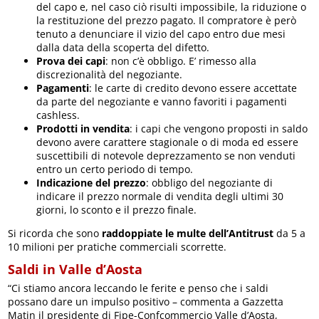
del capo e, nel caso ciò risulti impossibile, la riduzione o
la restituzione del prezzo pagato. Il compratore è però
tenuto a denunciare il vizio del capo entro due mesi
dalla data della scoperta del difetto.
Prova dei capi
: non c’è obbligo. E’ rimesso alla
discrezionalità del negoziante.
Pagamenti
: le carte di credito devono essere accettate
da parte del negoziante e vanno favoriti i pagamenti
cashless.
Prodotti in vendita
: i capi che vengono proposti in saldo
devono avere carattere stagionale o di moda ed essere
suscettibili di notevole deprezzamento se non venduti
entro un certo periodo di tempo.
Indicazione del prezzo
: obbligo del negoziante di
indicare il prezzo normale di vendita degli ultimi 30
giorni, lo sconto e il prezzo finale.
Si ricorda che sono
raddoppiate le multe dell’Antitrust
da 5 a
10 milioni per pratiche commerciali scorrette.
Saldi in Valle d’Aosta
“Ci stiamo ancora leccando le ferite e penso che i saldi
possano dare un impulso positivo – commenta a Gazzetta
Matin il presidente di Fipe-Confcommercio Valle d’Aosta,