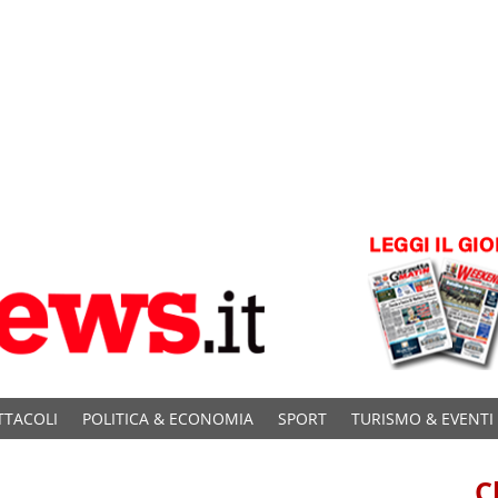
TTACOLI
POLITICA & ECONOMIA
SPORT
TURISMO & EVENTI
C