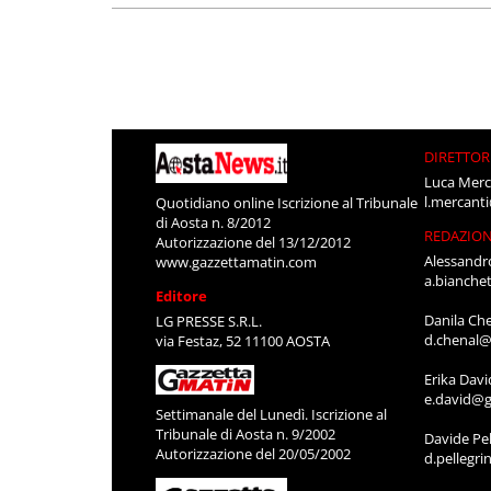
DIRETTOR
Luca Merc
l.mercant
Quotidiano online Iscrizione al Tribunale
di Aosta n. 8/2012
REDAZIO
Autorizzazione del 13/12/2012
Alessandr
www.gazzettamatin.com
a.bianche
Editore
Danila Ch
LG PRESSE S.R.L.
d.chenal@
via Festaz, 52 11100 AOSTA
Erika Davi
e.david@g
Settimanale del Lunedì. Iscrizione al
Tribunale di Aosta n. 9/2002
Davide Pel
Autorizzazione del 20/05/2002
d.pellegr