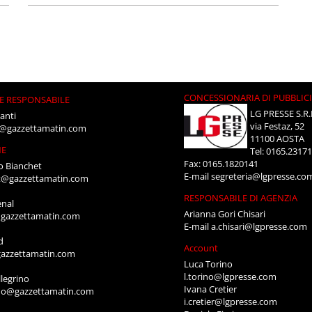
CONCESSIONARIA DI PUBBLIC
E RESPONSABILE
LG PRESSE S.R.
anti
via Festaz, 52
i@gazzettamatin.com
11100 AOSTA
NE
Tel: 0165.2317
Fax: 0165.1820141
o Bianchet
E-mail
segreteria@lgpresse.co
t@gazzettamatin.com
RESPONSABILE DI AGENZIA
enal
Arianna Gori Chisari
gazzettamatin.com
E-mail
a.chisari@lgpresse.com
d
Account
azzettamatin.com
Luca Torino
l.torino@lgpresse.com
legrino
Ivana Cretier
ino@gazzettamatin.com
i.cretier@lgpresse.com