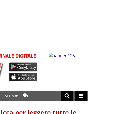
ALTRO
licca per leggere tutte le