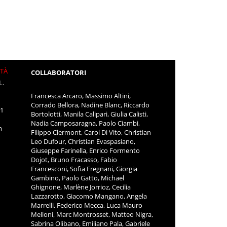
ITÀ
COLLABORATORI
L.
Francesca Arcaro, Massimo Altini,
Corrado Bellora, Nadine Blanc, Riccardo
11
Bortolotti, Manila Calipari, Giulia Calisti,
Nadia Camposaragna, Paolo Ciambi,
m
Filippo Clermont, Carol Di Vito, Christian
Leo Dufour, Christian Evaspasiano,
Giuseppe Farinella, Enrico Formento
Dojot, Bruno Fracasso, Fabio
Francesconi, Sofia Fregnani, Giorgia
Gambino, Paolo Gatto, Michael
Ghignone, Marlène Jorrioz, Cecilia
Lazzarotto, Giacomo Mangano, Angela
Marrelli, Federico Mecca, Luca Mauro
Melloni, Marc Montrosset, Matteo Nigra,
Sabrina Olibano, Emiliano Pala, Gabriele