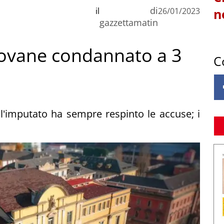
di
il
26/01/2023
n
gazzettamatin
giovane condannato a 3
C
 l'imputato ha sempre respinto le accuse; i