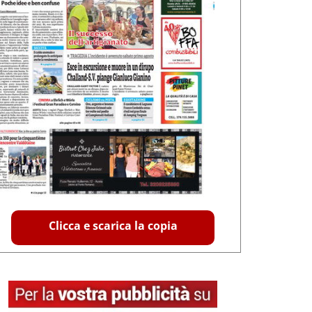
Clicca e scarica la copia