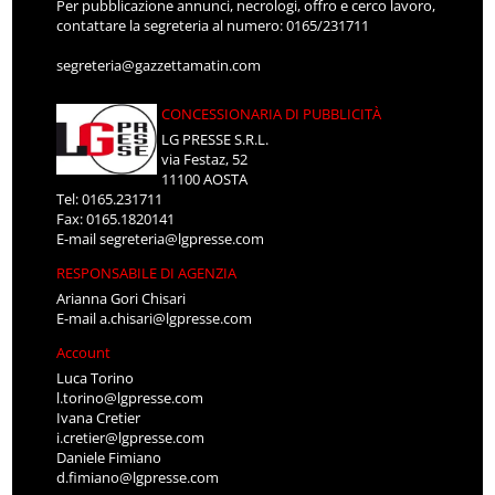
Per pubblicazione annunci, necrologi, offro e cerco lavoro,
contattare la segreteria al numero: 0165/231711
segreteria@gazzettamatin.com
CONCESSIONARIA DI PUBBLICITÀ
LG PRESSE S.R.L.
via Festaz, 52
11100 AOSTA
Tel: 0165.231711
Fax: 0165.1820141
E-mail
segreteria@lgpresse.com
RESPONSABILE DI AGENZIA
Arianna Gori Chisari
E-mail
a.chisari@lgpresse.com
Account
Luca Torino
l.torino@lgpresse.com
Ivana Cretier
i.cretier@lgpresse.com
Daniele Fimiano
d.fimiano@lgpresse.com