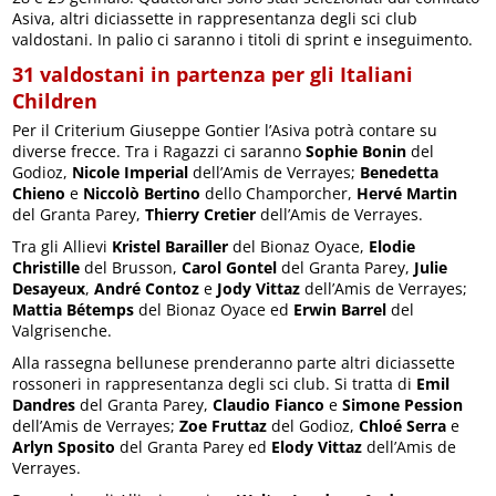
Asiva, altri diciassette in rappresentanza degli sci club
valdostani. In palio ci saranno i titoli di sprint e inseguimento.
31 valdostani in partenza per gli Italiani
Children
Per il Criterium Giuseppe Gontier l’Asiva potrà contare su
diverse frecce. Tra i Ragazzi ci saranno
Sophie Bonin
del
Godioz,
Nicole Imperial
dell’Amis de Verrayes;
Benedetta
Chieno
e
Niccolò Bertino
dello Champorcher,
Hervé Martin
del Granta Parey,
Thierry Cretier
dell’Amis de Verrayes.
Tra gli Allievi
Kristel Barailler
del Bionaz Oyace,
Elodie
Christille
del Brusson,
Carol Gontel
del Granta Parey,
Julie
Desayeux
,
André Contoz
e
Jody Vittaz
dell’Amis de Verrayes;
Mattia Bétemps
del Bionaz Oyace ed
Erwin Barrel
del
Valgrisenche.
Alla rassegna bellunese prenderanno parte altri diciassette
rossoneri in rappresentanza degli sci club. Si tratta di
Emil
Dandres
del Granta Parey,
Claudio Fianco
e
Simone Pession
dell’Amis de Verrayes;
Zoe Fruttaz
del Godioz,
Chloé Serra
e
Arlyn Sposito
del Granta Parey ed
Elody Vittaz
dell’Amis de
Verrayes.