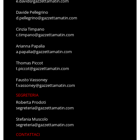
e.david@gazzettamatin.com
Davide Pellegrino
d.pellegrino@gazzettamatin.com
Cinzia Timpano
c.timpano@gazzettamatin.com
Arianna Papalia
a.papalia@gazzettamatin.com
Thomas Piccot
t.piccot@gazzettamatin.com
Fausto Vassoney
f.vassoney@gazzettamatin.com
SEGRETERIA
Roberta Prodoti
segreteria@gazzettamatin.com
Stefania Muscolo
segreteria@gazzettamatin.com
CONTATTACI