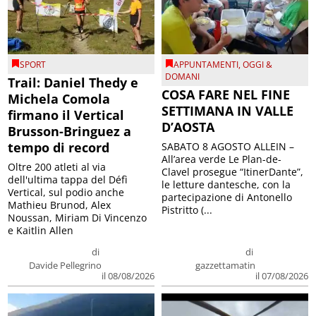
SPORT
APPUNTAMENTI
,
OGGI &
DOMANI
Trail: Daniel Thedy e
COSA FARE NEL FINE
Michela Comola
SETTIMANA IN VALLE
firmano il Vertical
D’AOSTA
Brusson-Bringuez a
tempo di record
SABATO 8 AGOSTO ALLEIN –
All’area verde Le Plan-de-
Oltre 200 atleti al via
Clavel prosegue “ItinerDante”,
dell'ultima tappa del Défì
le letture dantesche, con la
Vertical, sul podio anche
partecipazione di Antonello
Mathieu Brunod, Alex
Pistritto (...
Noussan, Miriam Di Vincenzo
e Kaitlin Allen
di
di
Davide Pellegrino
gazzettamatin
il 08/08/2026
il 07/08/2026