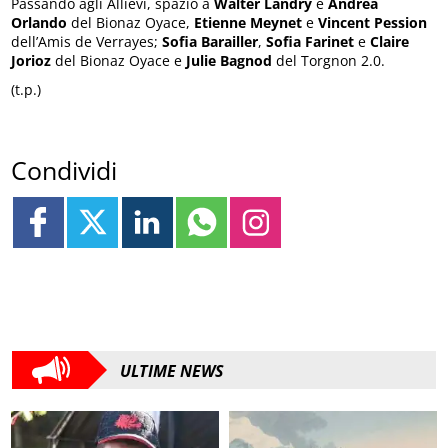
Passando agli Allievi, spazio a
Walter Landry
e
Andrea
Orlando
del Bionaz Oyace,
Etienne Meynet
e
Vincent Pession
dell’Amis de Verrayes;
Sofia Barailler
,
Sofia Farinet
e
Claire
Jorioz
del Bionaz Oyace e
Julie Bagnod
del Torgnon 2.0.
(t.p.)
Condividi
ULTIME NEWS