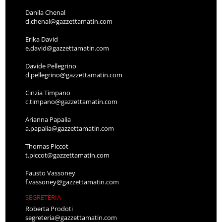
Danila Chenal
d.chenal@gazzettamatin.com
Erika David
e.david@gazzettamatin.com
Davide Pellegrino
d.pellegrino@gazzettamatin.com
Cinzia Timpano
c.timpano@gazzettamatin.com
Arianna Papalia
a.papalia@gazzettamatin.com
Thomas Piccot
t.piccot@gazzettamatin.com
Fausto Vassoney
f.vassoney@gazzettamatin.com
SEGRETERIA
Roberta Prodoti
segreteria@gazzettamatin.com