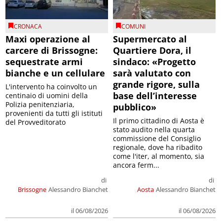
CRONACA
COMUNI
Maxi operazione al
Supermercato al
carcere di Brissogne:
Quartiere Dora, il
sequestrate armi
sindaco: «Progetto
bianche e un cellulare
sarà valutato con
grande rigore, sulla
L'intervento ha coinvolto un
base dell’interesse
centinaio di uomini della
Polizia penitenziaria,
pubblico»
provenienti da tutti gli istituti
Il primo cittadino di Aosta è
del Provveditorato
stato audito nella quarta
commissione del Consiglio
regionale, dove ha ribadito
come l'iter, al momento, sia
ancora ferm...
di
di
Brissogne
Alessandro Bianchet
Aosta
Alessandro Bianchet
il 06/08/2026
il 06/08/2026