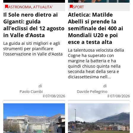
ASTRONOMIA
,
ATTUALITA'
SPORT
Il Sole nero dietro ai
Atletica: Matilde
Giganti: guida
Abelli si prende la
all’eclissi del 12 agosto
semifinale dei 400 ai
in Valle d’Aosta
Mondiali U20 e poi
esce a testa alta
La guida ai siti migliori e agli
strumenti per pianificare
La talentuosa velocista della
l'osservazione in Valle d'Aosta
Cogne ha superato con
margine la batteria e ha
quindi chiuso quinta nella
seconda heat della sera e
diciassettesima nell...
di
di
Paolo Ciambi
Davide Pellegrino
il 07/08/2026
il 07/08/2026