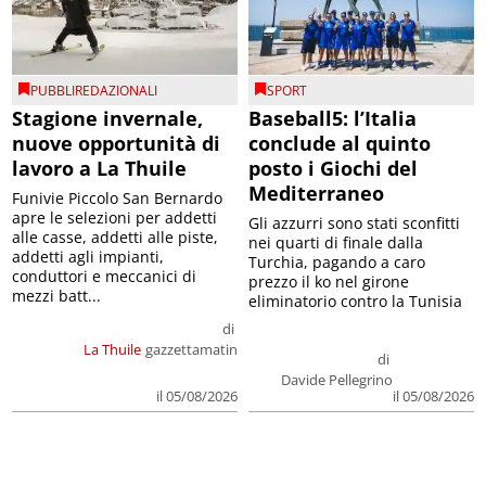
PUBBLIREDAZIONALI
SPORT
Stagione invernale,
Baseball5: l’Italia
nuove opportunità di
conclude al quinto
lavoro a La Thuile
posto i Giochi del
Mediterraneo
Funivie Piccolo San Bernardo
apre le selezioni per addetti
Gli azzurri sono stati sconfitti
alle casse, addetti alle piste,
nei quarti di finale dalla
addetti agli impianti,
Turchia, pagando a caro
conduttori e meccanici di
prezzo il ko nel girone
mezzi batt...
eliminatorio contro la Tunisia
di
La Thuile
gazzettamatin
di
Davide Pellegrino
il 05/08/2026
il 05/08/2026