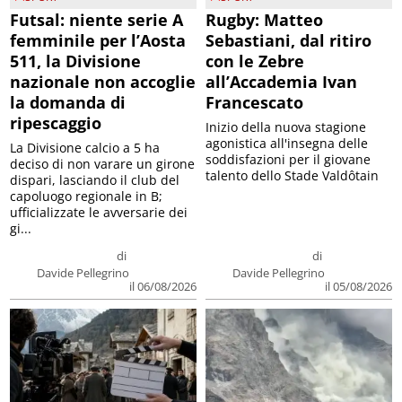
Futsal: niente serie A
Rugby: Matteo
femminile per l’Aosta
Sebastiani, dal ritiro
511, la Divisione
con le Zebre
nazionale non accoglie
all’Accademia Ivan
la domanda di
Francescato
ripescaggio
Inizio della nuova stagione
agonistica all'insegna delle
La Divisione calcio a 5 ha
soddisfazioni per il giovane
deciso di non varare un girone
talento dello Stade Valdôtain
dispari, lasciando il club del
capoluogo regionale in B;
ufficializzate le avversarie dei
gi...
di
di
Davide Pellegrino
Davide Pellegrino
il 06/08/2026
il 05/08/2026