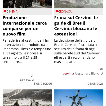
CINEMA
CRONACA
Produzione
Frana sul Cervino, le
internazionale cerca
guide di Breuil
comparse per un
Cervinia bloccano le
nuovo film
ascensioni
Per aderire al casting del film
La decisione delle guide di
internazionale prodotto da
Breuil Cervinia è scattata a
Panorama Films c'è tempo fino
seguito della frana di oggi
al 31 agosto; le riprese si
sulla parete sud del Cervino;
terranno tra il 21 e 25
gli esperti raccomandano
settembre...
massima at...
di
cervinia
Alessandro Bianchet
di
Erika David
il 05/08/2026
il 05/08/2026