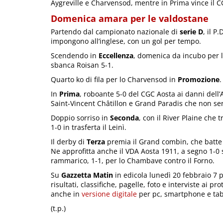
Aygreville e Charvensod, mentre in Prima vince il 
Domenica amara per le valdostane
Partendo dal campionato nazionale di
serie D
, il P
impongono all’inglese, con un gol per tempo.
Scendendo in
Eccellenza
, domenica da incubo per l’
sbanca Roisan 5-1.
Quarto ko di fila per lo Charvensod in
Promozione
.
In
Prima
, roboante 5-0 del CGC Aosta ai danni dell’A
Saint-Vincent Châtillon e Grand Paradis che non se
Doppio sorriso in
Seconda
, con il River Plaine che 
1-0 in trasferta il Leinì.
Il derby di
Terza
premia il Grand combin, che batte 
Ne approfitta anche il VDA Aosta 1911, a segno 1-0 s
rammarico, 1-1, per lo Chambave contro il Forno.
Su
Gazzetta Matin
in edicola lunedì 20 febbraio 7 pa
risultati, classifiche, pagelle, foto e interviste ai p
anche in
versione digitale
per pc, smartphone e tab
(t.p.)