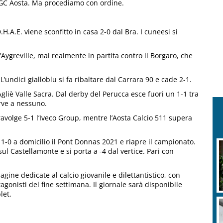
CGC Aosta. Ma procediamo con ordine.
.D.H.A.E. viene sconfitto in casa 2-0 dal Bra. I cuneesi si
Aygreville, mai realmente in partita contro il Borgaro, che
 L’undici gialloblu si fa ribaltare dal Carrara 90 e cade 2-1.
gliè Valle Sacra. Dal derby del Perucca esce fuori un 1-1 tra
rve a nessuno.
travolge 5-1 l’Iveco Group, mentre l’Aosta Calcio 511 supera
1-0 a domicilio il Pont Donnas 2021 e riapre il campionato.
M
ul Castellamonte e si porta a -4 dal vertice. Pari con
a
gine dedicate al calcio giovanile e dilettantistico, con
rotagonisti del fine settimana. Il giornale sarà disponibile
let.