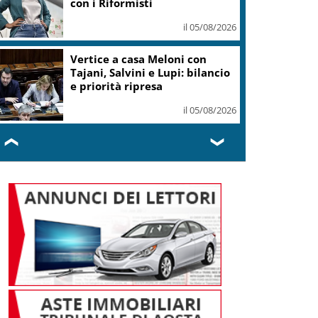
il 05/08/2026
Conti pubblici, Governo
incassa sì su clausola Ue. Lega
ottiene modifica a risoluzione
il 05/08/2026
❮
❯