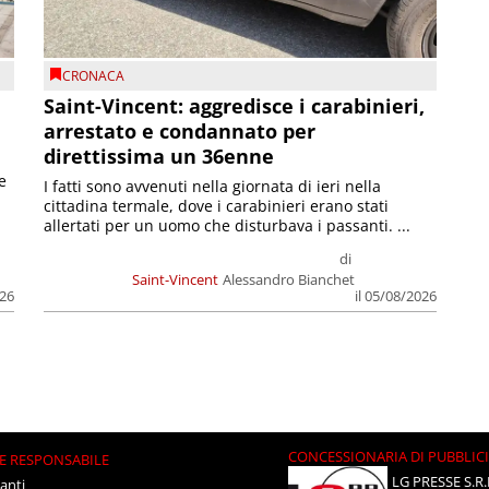
CRONACA
Saint-Vincent: aggredisce i carabinieri,
arrestato e condannato per
direttissima un 36enne
e
I fatti sono avvenuti nella giornata di ieri nella
cittadina termale, dove i carabinieri erano stati
allertati per un uomo che disturbava i passanti. ...
di
Saint-Vincent
Alessandro Bianchet
026
il 05/08/2026
CONCESSIONARIA DI PUBBLIC
E RESPONSABILE
LG PRESSE S.R.
anti