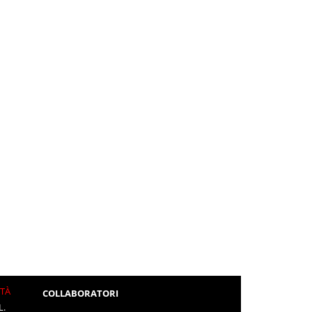
ITÀ
COLLABORATORI
L.