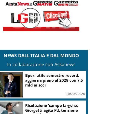
NEWS DALL'ITALIA E DAL MONDO
In collaborazione con Askanews
it: iter Fondo strade Piccoli Comuni
vviato, termini non ancora decorrenti
il 05/08/2026
Banco Bpm, Castagna: Agricole
Italia? Valuteremo, ritengo
fusione molto solida