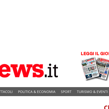
TTACOLI
POLITICA & ECONOMIA
SPORT
TURISMO & EVENTI
C