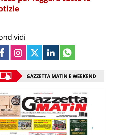
otizie
ondividi
GAZZETTA MATIN E WEEKEND