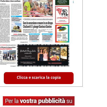
Clicca e scarica la copia