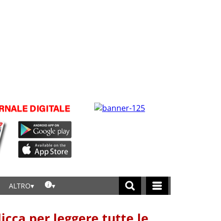
ALTRO
licca per leggere tutte le