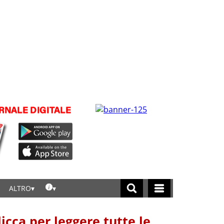
ALTRO
licca per leggere tutte le