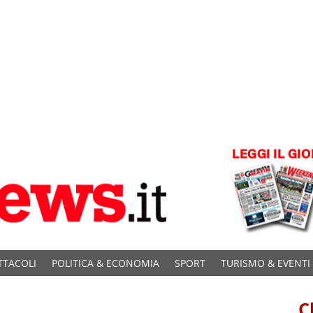
TTACOLI
POLITICA & ECONOMIA
SPORT
TURISMO & EVENTI
C