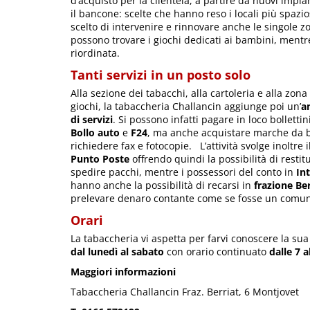
d’acquisto per la clientela, a partire da nuovi impi
il bancone: scelte che hanno reso i locali più spazi
scelto di intervenire e rinnovare anche le singole zo
possono trovare i giochi dedicati ai bambini, mentre
riordinata.
Tanti servizi in un posto solo
Alla sezione dei tabacchi, alla cartoleria e alla zona
giochi, la tabaccheria Challancin aggiunge poi un’
a
di servizi
. Si possono infatti pagare in loco bollettin
Bollo auto
e
F24
, ma anche acquistare marche da b
richiedere fax e fotocopie. L’attività svolge inoltre i
Punto Poste
offrendo quindi la possibilità di restitui
spedire pacchi, mentre i possessori del conto in
In
hanno anche la possibilità di recarsi in
frazione Ber
prelevare denaro contante come se fosse un comun
Orari
La tabaccheria vi aspetta per farvi conoscere la su
dal lunedì al sabato
con orario continuato
dalle 7 a
Maggiori informazioni
Tabaccheria Challancin Fraz. Berriat, 6 Montjovet