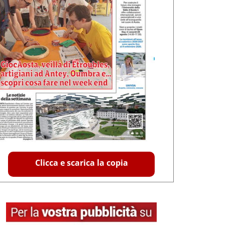
Clicca e scarica la copia