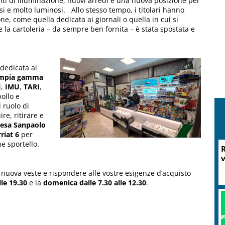
anti di illuminazione, nuovi arredi e una nuova posizione per
osi e molto luminosi. Allo stesso tempo, i titolari hanno
ne, come quella dedicata ai giornali o quella in cui si
 la cartoleria – da sempre ben fornita – è stata spostata e
 dedicata ai
mpia gamma
i,
IMU
,
TARI
,
ollo e
l ruolo di
re, ritirare e
tesa Sanpaolo
riat 6
per
e sportello.
R
v
a nuova veste e rispondere alle vostre esigenze d’acquisto
lle 19.30
e la
domenica dalle 7.30 alle 12.30
.