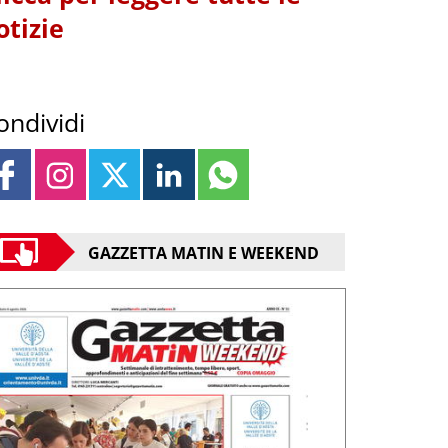
otizie
ondividi
GAZZETTA MATIN E WEEKEND