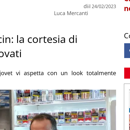
di
il
24/02/2023
n
Luca Mercanti
C
n: la cortesia di
ovati
jovet vi aspetta con un look totalmente