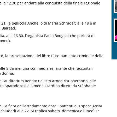
lle 12.30 per andare alla conquista della finale regionale
e 21, la pellicola Anche io di Maria Schrader; alle 18 è in
 Bairéad.
a, alle 16.30, l’organista Paolo Bougeat che parlerà di
uonerà.
18, la presentazione del libro L’ordinamento criminale della
 Alle 5 da me, una commedia esilarante che racconta i
a donna.
ell’auditorium Renato Callisto Arnod risuoneranno, alle
reta Sparaddossi e Simone GIardina diretti da Stéphanie
. La fiera dell’arredamento apre i battenti all’Espace Aosta
 chiuderli alle 22. Si replica sabato, domenica e lunedì 1°