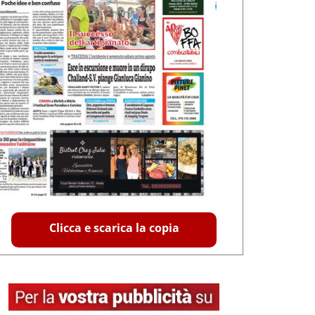
Clicca e scarica la copia