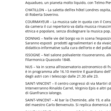
Aquadueo, un pianeta molto liquido, con Telmo Piev
CHATILLON – La saletta dell’ex hôtel Londres ospita,
di Roberta Soverino.
COURMAYEUR – La musica sale in quota con il Conserv
da camera il cui repertorio va dalla musica rinasci
etnica e popolare, senza disdegnare la musica pop.
DONNAS – Nelle vie del borgo va in scena l’esposizi
Saranno esposti prodotti agroalimentari e da vivaio,
didattico-informative sulla cura dell’orto e del polla
ISSOGNE – Nel salone polivalente risuoneranno, alle
Filarmonica Quassolo 1848.
NUS – Va in scena all’osservatorio astronomico di f
è in programma alle 16.10 mentre Il guardiano dell’
degli astri con i telescopi dalle 21.30 alle 23.
SAINT-VINCENT – Il centro congressi di via Martiri de
Interverranno Rinaldo Carrel, Virginio Epis e altri p
di Gianfranco Ialongo.
SAINT-VINCENT – Al bar la Cheminée, alle 19, e alla 
del maestro Carlo Benvenuto. Si replica domenica 3