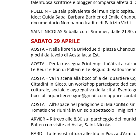
talentuosa scrittrice e blogger scomparsa all’età di 
POLLEIN – La sala polivalente del municipio ospita, a
idee: Guida Saba, Barbara Barbier ed Emile Chanou
documentario Non hanno tradito di Patrizio Vichi.
SAINT-NICOLAS Si balla con I Summer, dalle 21.30, n
SABATO 29 APRILE
AOSTA – Nella libreria Briviodue di piazza Chanoux si 
giochi da tavolo di Aosta Iacta Est.
AOSTA – Per la rassegna Printemps théâtral a calcare
Le Beurt è Bon di Pollein e Le Béguiò di Valtournen
AOSTA – Va in scena alla bocciofila del quartiere Cog
Cittadini in Gioco, un workshop partecipato dedicato
culturale, sociale e aggregativa della città. Evento
bocciofilaquartierecogne@gmail.com oppure contatt
AOSTA – All’Espace nel padiglione di Maison&Loisir 
Tomatis che riunirà in un solo spettacolo i migliori 
ARVIER – Ritrovo alle 8.30 sul parcheggio del munic
Balteo con visite ad Avise, Saint-Nicolas.
BARD – La tensostruttura allestita in Piazza d’Armi os