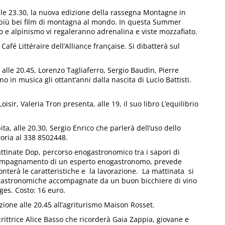
alle 23.30, la nuova edizione della rassegna Montagne in
 i più bei film di montagna al mondo. In questa Summer
o e alpinismo vi regaleranno adrenalina e viste mozzafiato.
Café Littéraire dell’Alliance française. Si dibatterà sul
alle 20.45, Lorenzo Tagliaferro, Sergio Baudin, Pierre
 in musica gli ottant’anni dalla nascita di Lucio Battisti.
isir, Valeria Tron presenta, alle 19, il suo libro L’equilibrio
a, alle 20.30, Sergio Enrico che parlerà dell’uso dello
oria al 338 8502448.
ttinate Dop, percorso enogastronomico tra i sapori di
ccompagnamento di un esperto enogastronomo, prevede
cconterà le caratteristiche e la lavorazione. La mattinata si
ogastronomiche accompagnate da un buon bicchiere di vino
ges. Costo: 16 euro.
zione alle 20.45 all’agriturismo Maison Rosset.
crittrice Alice Basso che ricorderà Gaia Zappia, giovane e