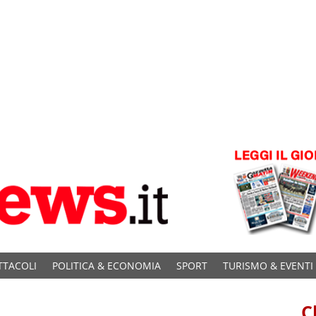
TTACOLI
POLITICA & ECONOMIA
SPORT
TURISMO & EVENTI
C