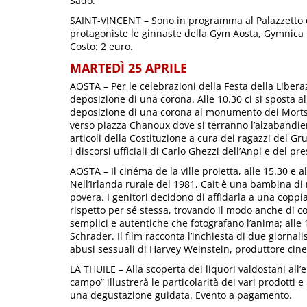
Sado.
SAINT-VINCENT – Sono in programma al Palazzetto del
protagoniste le ginnaste della Gym Aosta, Gymnica M
Costo: 2 euro.
MARTEDÌ 25 APRILE
AOSTA – Per le celebrazioni della Festa della Liberaz
deposizione di una corona. Alle 10.30 ci si sposta a
deposizione di una corona al monumento dei Morts de
verso piazza Chanoux dove si terranno l’alzabandier
articoli della Costituzione a cura dei ragazzi del 
i discorsi ufficiali di Carlo Ghezzi dell’Anpi e del p
AOSTA – Il cinéma de la ville proietta, alle 15.30 e a
Nell’Irlanda rurale del 1981, Cait è una bambina di
povera. I genitori decidono di affidarla a una coppi
rispetto per sé stessa, trovando il modo anche di c
semplici e autentiche che fotografano l’anima; alle
Schrader. Il film racconta l’inchiesta di due giorna
abusi sessuali di Harvey Weinstein, produttore cin
LA THUILE – Alla scoperta dei liquori valdostani all
campo” illustrerà le particolarità dei vari prodotti 
una degustazione guidata. Evento a pagamento.