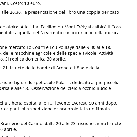
ani. Costo: 10 euro.
 alle 20.30, la presentazione del libro Una coppia per caso
atoire. Alle 11 al Pavillon du Mont Fréty si esibirà il Coro
mentale a quella del Novecento con incursioni nella musica
one-mercato Lo Courtì e Lou Poulayé dalle 9.30 alle 18.
 delle macchine agricole e delle specie avicole. Attività
io. Si replica domenica 30 aprile.
 21, le note delle bande di Arnad e Hône e della
razione Lignan
l
o spettacolo Polaris, dedicato ai più piccoli;
Orsa è alle 18. Osservazione del cielo a occhio nudo e
lla Libertà ospita, alle 10, l’evento Everest: 50 anni dopo.
artecipanti alla spedizione e sarà proiettato un filmato
Brasserie del Casinò, dalle 20 alle 23, risuoneranno le note
0 aprile.