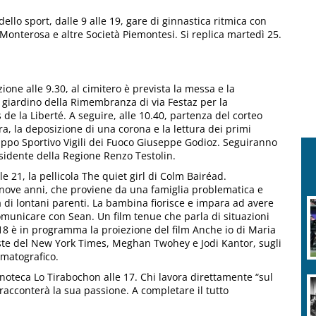
lo sport, dalle 9 alle 19, gare di ginnastica ritmica con
onterosa e altre Società Piemontesi. Si replica martedì 25.
ione alle 9.30, al cimitero è prevista la messa e la
l giardino della Rimembranza di via Festaz per la
 la Liberté. A seguire, alle 10.40, partenza del corteo
a, la deposizione di una corona e la lettura dei primi
Gruppo Sportivo Vigili dei Fuoco Giuseppe Godioz. Seguiranno
residente della Regione Renzo Testolin.
lle 21, la pellicola The quiet girl di Colm Bairéad.
 nove anni, che proviene da una famiglia problematica e
a di lontani parenti. La bambina fiorisce e impara ad avere
omunicare con Sean. Un film tenue che parla di situazioni
 18 è in programma la proiezione del film Anche io di Maria
liste del New York Times, Meghan Twohey e Jodi Kantor, sugli
ematografico.
’enoteca Lo Tirabochon alle 17. Chi lavora direttamente “sul
e racconterà la sua passione. A completare il tutto