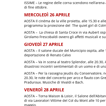
ISSIME – Le regine delle corna scendono nell’arena a
di fine ottobre.
MERCOLEDÌ 26 APRILE
AOSTA Il cinéma de la ville proietta, alle 15.30 e all
programma la proiezione del The quiet girl di Colm
AOSTA – La chiesa di Santa Croce in via Aubert ospit
Girolamo Frescobaldi ovvero gli affetti musicali e s
GIOVEDÌ 27 APRILE
AOSTA – Il salone ducale del Municipio ospita, alle 
deportazione di Renato Calvo
AOSTA – Va in scena al teatro Splendor, alle 20.30,
disastrosi incontri sentimentali di un uomo e di un
AOSTA – Per la rassegna Jeudis du Conservatoire, n
20.30, le note del concerto per arco e flauto con G
Praduroux. Musiche di Vivaldi e Bach.
VENERDÌ 28 APRILE
AOSTA – Torna Maison & Loisir, il Salone dell’Abitare
di via Lavoratori Vittime del Col du Mont alle 10 per
maggio.