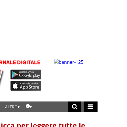
ALTRO
licca per leggere tutte le