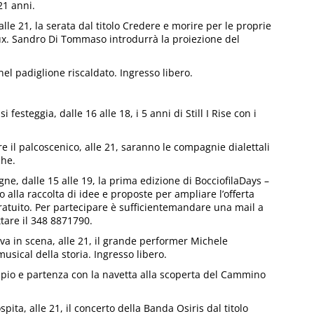
21 anni.
lle 21, la serata dal titolo Credere e morire per le proprie
x. Sandro Di Tommaso introdurrà la proiezione del
el padiglione riscaldato. Ingresso libero.
festeggia, dalle 16 alle 18, i 5 anni di Still I Rise con i
 il palcoscenico, alle 21, saranno le compagnie dialettali
che.
ne, dalle 15 alle 19, la prima edizione di BocciofilaDays –
 alla raccolta di idee e proposte per ampliare l’offerta
 gratuito. Per partecipare è sufficientemandare una mail a
are il 348 8871790.
va in scena, alle 21, il grande performer Michele
musical della storia. Ingresso libero.
ipio e partenza con la navetta alla scoperta del Cammino
pita, alle 21, il concerto della Banda Osiris dal titolo