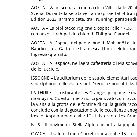
AOSTA – Va in scena al cinéma di la Ville, dalle 20 
Scena. Durante la serata verranno proiettati 4 tra
Edition 2023, arrampicata, trail running, parapendi
AOSTA – La biblioteca regionale ospita, alle 17.30, il 
romanzo L’archipel du chien di Philippe Claudel.
AOSTA – All’Espace nel padiglione di Maison&Loisir, 
Baudin, Luca Gattullo e Francesca Florio celebreranno
Ingresso gratuito.
AOSTA – All’espace, nell’aera caffetteria di Maison&Lo
delle lucciole.
ISSOGNE – L’auditorium delle scuole elementari ospit
smartphone nelle escursioni. Prenotazione obbligat
LA THUILE – Il ristorante Les Granges propone le ma
montagna. Questo itinerario, organizzato con l’a
la visita alla grotta delle fontine di cui la guida ra
conclude con la degustazione delle eccellenze en
locale. Appuntamento alle 10 al ristorante Les Gran
NUS – Il movimento Stella Alpina incontra la popola
OYACE – Il salone Linda Gorret ospita, dalle 15, la s