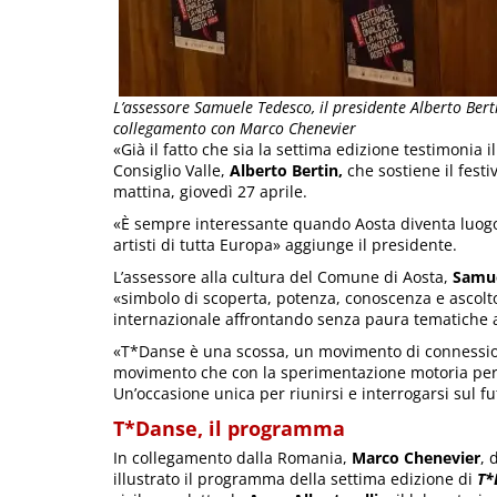
L’assessore Samuele Tedesco, il presidente Alberto Bertin
collegamento con Marco Chenevier
«Già il fatto che sia la settima edizione testimonia 
Consiglio Valle,
Alberto Bertin,
che sostiene il fest
mattina, giovedì 27 aprile.
«È sempre interessante quando Aosta diventa luogo 
artisti di tutta Europa» aggiunge il presidente.
L’assessore alla cultura del Comune di Aosta,
Samue
«simbolo di scoperta, potenza, conoscenza e ascolto,
internazionale affrontando senza paura tematiche 
«T*Danse è una scossa, un movimento di connessione
movimento che con la sperimentazione motoria perm
Un’occasione unica per riunirsi e interrogarsi sul fu
T*Danse, il programma
In collegamento dalla Romania,
Marco Chenevier
, 
illustrato il programma della settima edizione di
T*