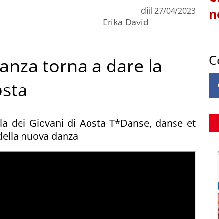
di
il
27/04/2023
n
Erika David
C
anza torna a dare la
osta
lla dei Giovani di Aosta T*Danse, danse et
e della nuova danza