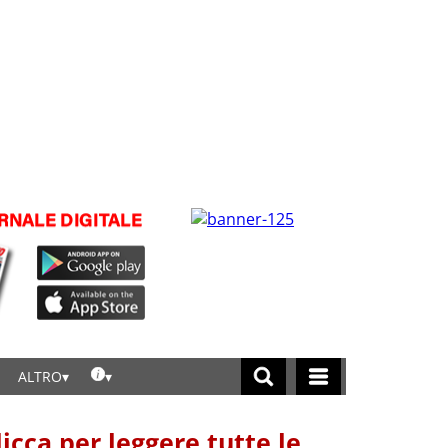
ALTRO
licca per leggere tutte le