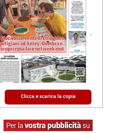
Clicca e scarica la copia