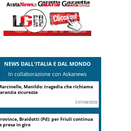
NEWS DALL'ITALIA E DAL MONDO
In collaborazione con Askanews
cciaierie Valbruna, Bitonci: trovato punto
i equilibrio
il 07/08/2026
Coin, accordo con sindacati su
piano risanamento e rilancio