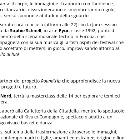
verso il corpo, le immagini e il rapporto con l’audience,
ro danzatrici dissezioneranno e smembreranno regole,
ti, senso comune e abitudini dello sguardo.
serata sarà conclusa (attorno alle 22) con la Jam session
ta da
Sophie Schnell
, in arte
Pyur
, classe 1992, punto di
imento della scena musicale techno in Europa, che
pagnerà con la sua musica gli artisti ospiti del festival che
 accettato di mettersi in gioco, improvvisando attorno al
llo di luce
.
 partner del progetto
Roundtrip
che approfondisce la nuova
progetti e futuro.
u Nord
, terrà la masterclass delle 14 per esplorare temi ed
sera.
aperò alla Caffetteria della Cittadella, mentre lo spettacolo
 nazionale di Kivuko Compagnie, spettacolo adatto a un
ogo vivace basket e danza.
is, sul tema della trasformazione attraverso le immagini,
 contempo madri e figlie, amanti ed estranee, origine e fine