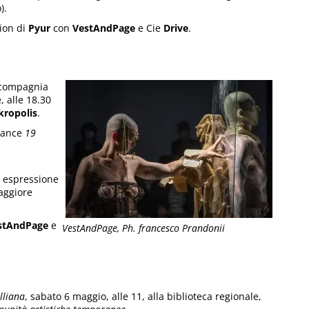
).
sion di
Pyur
con
VestAndPage
e Cie
Drive
.
a compagnia
 alle 18.30
kropolis
.
mance
19
e
, espressione
maggiore
stAndPage
e
VestAndPage, Ph. francesco Prandonii
lliana
, sabato 6 maggio, alle 11, alla biblioteca regionale,