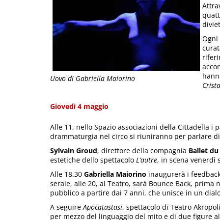
Attra
quatt
divie
Ogni 
cura
rifer
accom
hanno
Uovo di Gabriella Maiorino
Crista
Giovedì 4 maggio
Alle 11, nello Spazio associazioni della Cittadella i
drammaturgia nel circo si riuniranno per parlare di 
Sylvain Groud
, direttore della compagnia
Ballet d
estetiche dello spettacolo
L’autre
, in scena venerdì 
Alle 18.30
Gabriella Maiorino
inaugurerà i feedback 
serale, alle 20, al Teatro, sarà Bounce Back, prima
pubblico a partire dai 7 anni, che unisce in un dial
A seguire
Apocatastasi
, spettacolo di Teatro Akropol
per mezzo del linguaggio del mito e di due figure al