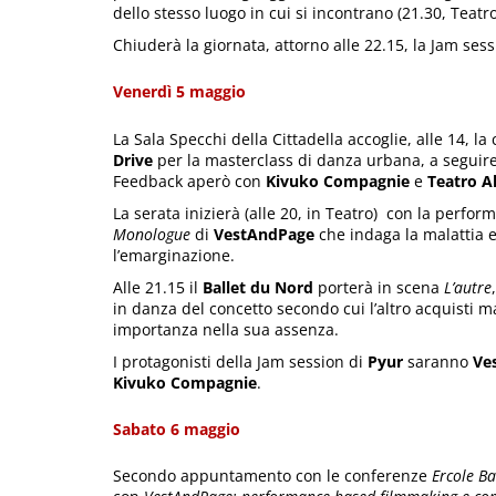
dello stesso luogo in cui si incontrano (21.30, Teatro
Chiuderà la giornata, attorno alle 22.15, la Jam ses
Venerdì 5 maggio
La Sala Specchi della Cittadella accoglie, alle 14, l
Drive
per la masterclass di danza urbana, a seguire,
Feedback aperò con
Kivuko Compagnie
e
Teatro A
La serata inizierà (alle 20, in Teatro) con la perfor
Monologue
di
VestAndPage
che indaga la malattia 
l’emarginazione.
Alle 21.15 il
Ballet du Nord
porterà in scena
L’autre
in danza del concetto secondo cui l’altro acquisti 
importanza nella sua assenza.
I protagonisti della Jam session di
Pyur
saranno
Ve
Kivuko Compagnie
.
Sabato 6 maggio
Secondo appuntamento con le conferenze
Ercole Ba