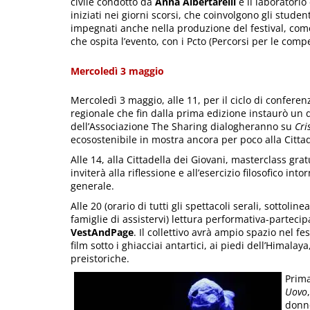
civile condotto da
Anna Albertarelli
e il laboratori
iniziati nei giorni scorsi, che coinvolgono gli student
impegnati anche nella produzione del festival, come 
che ospita l’evento, con i Pcto (Percorsi per le comp
Mercoledì 3 maggio
Mercoledì 3 maggio, alle 11, per il ciclo di conferen
regionale che fin dalla prima edizione instaurò un 
dell’Associazione The Sharing dialogheranno su
Cri
ecosostenibile in mostra ancora per poco alla Cittad
Alle 14, alla Cittadella dei Giovani, masterclass gra
inviterà alla riflessione e all’esercizio filosofico int
generale.
Alle 20 (orario di tutti gli spettacoli serali, sottolinea
famiglie di assistervi) lettura performativa-partecip
VestAndPage
. Il collettivo avrà ampio spazio nel fe
film sotto i ghiacciai antartici, ai piedi dell’Himalay
preistoriche.
Prima
Uovo
donne