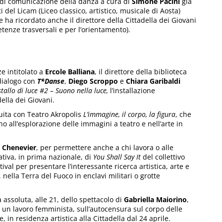
o di comunicazione della danza a cura di
Simone Pacini
già
i del Licam (Liceo classico, artistico, musicale di Aosta)
ha ricordato anche il direttore della Cittadella dei Giovani
etenze trasversali e per l’orientamento).
ze intitolato a
Ercole Balliana
, il direttore della biblioteca
dialogo con
T*Danse
,
Diego Scroppo
e
Chiara Garibaldi
stallo di luce #2 – Suono nella luce,
l’installazione
ella dei Giovani.
tuita con Teatro Akropolis
L’immagine, il corpo, la figura
, che
orno all’esplorazione delle immagini a teatro e nell’arte in
Chenevier
, per permettere anche a chi lavora o alle
ativa, in prima nazionale, di
You Shall Say It
del collettivo
stival per presentare l’interessante ricerca artistica, arte e
a, nella Terra del Fuoco in enclavi militari o grotte
 assoluta, alle 21, dello spettacolo di
Gabriella Maiorino
,
, un lavoro femminista, sull’autocensura sul corpo delle
, in residenza artistica alla Cittadella dal 24 aprile.