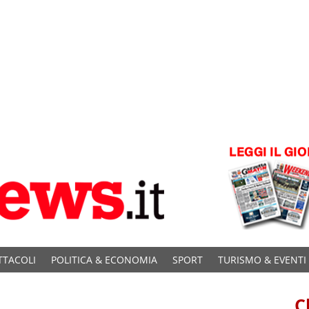
TTACOLI
POLITICA & ECONOMIA
SPORT
TURISMO & EVENTI
C