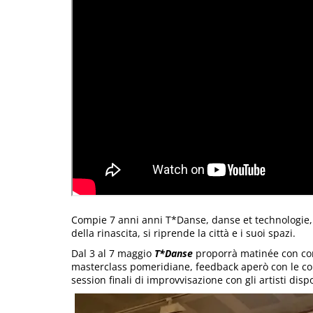
Compie 7 anni anni T*Danse, danse et technologie, i
della rinascita, si riprende la città e i suoi spazi.
Dal 3 al 7 maggio
T*Danse
proporrà matinée con conf
masterclass pomeridiane, feedback aperò con le co
session finali di improvvisazione con gli artisti dispo