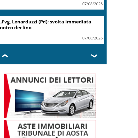
il 07/08/2026
Migranti, Meloni: non c’è
spazio in Ue per chi alimenta
immigrazione clandestina
il 07/08/2026
❮
❯