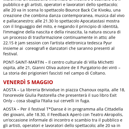
pubblico e gli artisti, operatori e lavoratori dello spettacolo;
alle 20 va in scena lo spettacolo Bounce Back Cie Kivoku, una
creazione che combina danza contemporanea, musica dal vivo
e pallacanestro; alle 21.30 lo spettacolo Apocatastasi mostra
con il linguaggio del mito, e negando il principio di identità,
l’immagine della nascita e della rinascita, la natura oscura di
un processo di trasformazione continuamente in atto; alle
22.15 è jam session con l’artista elettronica tedesca Pyur
insieme ai coreografi e danzatori che saranno presenti al
festival.
PONT-SAINT-MARTIN – Il centro culturale di Villa Michetti
ospita, alle 21, Gianni Oliva autore de Il Purgatorio dei vinti –
La storia dei prigionieri fascisti nel campo di Coltano.
VENERDÌ 5 MAGGIO
AOSTA – La libreria Briviodue in piazza Chanoux ospita, alle 18,
l’onorevole Giulia Pastorella che presenterà il suo libro Exit
Only – cosa sbaglia l’Italia sui cervelli in fuga.
AOSTA – Per il festival T*Danse è in programma alla Cittadella
dei giovani, alle 18.30, il Feedback Aperò con Teatro Akropolis,
un’occasione informale di incontro e scambio tra il pubblico e
gli artisti, operatori e lavoratori dello spettacolo; alle 20 va in