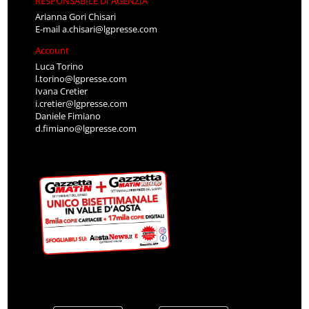
RESPONSABILE DI AGENZIA
Arianna Gori Chisari
E-mail
a.chisari@lgpresse.com
Account
Luca Torino
l.torino@lgpresse.com
Ivana Cretier
i.cretier@lgpresse.com
Daniele Fimiano
d.fimiano@lgpresse.com