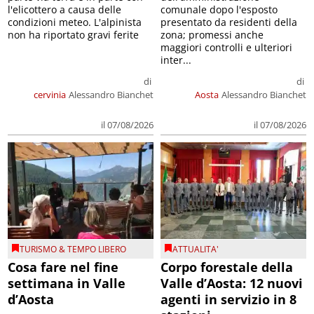
l'elicottero a causa delle
comunale dopo l'esposto
condizioni meteo. L'alpinista
presentato da residenti della
non ha riportato gravi ferite
zona; promessi anche
maggiori controlli e ulteriori
inter...
di
di
cervinia
Alessandro Bianchet
Aosta
Alessandro Bianchet
il 07/08/2026
il 07/08/2026
TURISMO & TEMPO LIBERO
ATTUALITA'
Cosa fare nel fine
Corpo forestale della
settimana in Valle
Valle d’Aosta: 12 nuovi
d’Aosta
agenti in servizio in 8