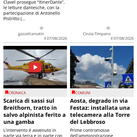
Clavel prosegue “ItinerDante”,
le letture dantesche, con la
partecipazione di Antonello
Pistritto (...
di
di
gazzettamatin
Cinzia Timpano
il 07/08/2026
il 07/08/2026
CRONACA
COMUNI
Scarica di sassi sul
Aosta, degrado in via
Breithorn, tratto in
Festaz: installata una
salvo alpinista ferito a
telecamera alla Torre
una gamba
del Lebbroso
L'intervento è avvenuto in
Prime contromosse
parte via terra e in parte con
dell'amministrazione