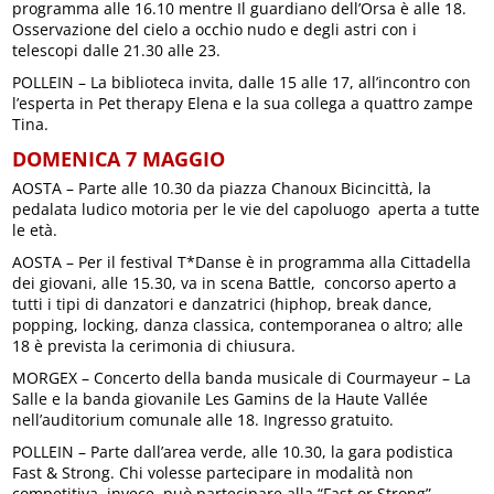
programma alle 16.10 mentre Il guardiano dell’Orsa è alle 18.
Osservazione del cielo a occhio nudo e degli astri con i
telescopi dalle 21.30 alle 23.
POLLEIN – La biblioteca invita, dalle 15 alle 17, all’incontro con
l’esperta in Pet therapy Elena e la sua collega a quattro zampe
Tina.
DOMENICA 7 MAGGIO
AOSTA – Parte alle 10.30 da piazza Chanoux Bicincittà, la
pedalata ludico motoria per le vie del capoluogo aperta a tutte
le età.
AOSTA – Per il festival T*Danse è in programma alla Cittadella
dei giovani, alle 15.30, va in scena Battle, concorso aperto a
tutti i tipi di danzatori e danzatrici (hiphop, break dance,
popping, locking, danza classica, contemporanea o altro; alle
18 è prevista la cerimonia di chiusura.
MORGEX – Concerto della banda musicale di Courmayeur – La
Salle e la banda giovanile Les Gamins de la Haute Vallée
nell’auditorium comunale alle 18. Ingresso gratuito.
POLLEIN – Parte dall’area verde, alle 10.30, la gara podistica
Fast & Strong. Chi volesse partecipare in modalità non
competitiva, invece, può partecipare alla “Fast or Strong”,