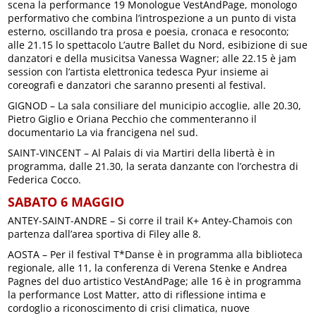
scena la performance 19 Monologue VestAndPage, monologo
performativo che combina l’introspezione a un punto di vista
esterno, oscillando tra prosa e poesia, cronaca e resoconto;
alle 21.15 lo spettacolo L’autre Ballet du Nord, esibizione di sue
danzatori e della musicitsa Vanessa Wagner; alle 22.15 è jam
session con l’artista elettronica tedesca Pyur insieme ai
coreografi e danzatori che saranno presenti al festival.
GIGNOD – La sala consiliare del municipio accoglie, alle 20.30,
Pietro Giglio e Oriana Pecchio che commenteranno il
documentario La via francigena nel sud.
SAINT-VINCENT – Al Palais di via Martiri della libertà è in
programma, dalle 21.30, la serata danzante con l’orchestra di
Federica Cocco.
SABATO 6 MAGGIO
ANTEY-SAINT-ANDRE – Si corre il trail K+ Antey-Chamois con
partenza dall’area sportiva di Filey alle 8.
AOSTA – Per il festival T*Danse è in programma alla biblioteca
regionale, alle 11, la conferenza di Verena Stenke e Andrea
Pagnes del duo artistico VestAndPage; alle 16 è in programma
la performance Lost Matter, atto di riflessione intima e
cordoglio a riconoscimento di crisi climatica, nuove