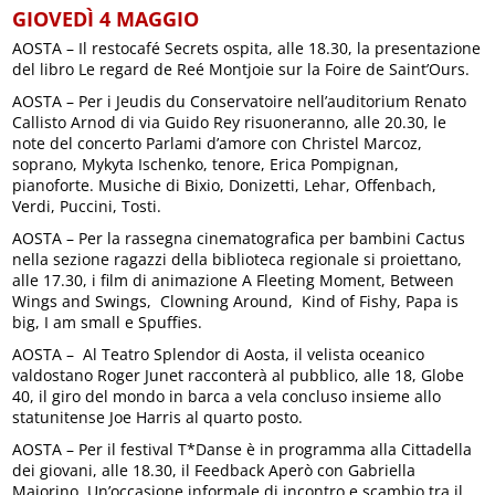
GIOVEDÌ 4 MAGGIO
AOSTA – Il restocafé Secrets ospita, alle 18.30, la presentazione
del libro Le regard de Reé Montjoie sur la Foire de Saint’Ours.
AOSTA – Per i Jeudis du Conservatoire nell’auditorium Renato
Callisto Arnod di via Guido Rey risuoneranno, alle 20.30, le
note del concerto Parlami d’amore con Christel Marcoz,
soprano, Mykyta Ischenko, tenore, Erica Pompignan,
pianoforte. Musiche di Bixio, Donizetti, Lehar, Offenbach,
Verdi, Puccini, Tosti.
AOSTA – Per la rassegna cinematografica per bambini Cactus
nella sezione ragazzi della biblioteca regionale si proiettano,
alle 17.30, i film di animazione A Fleeting Moment, Between
Wings and Swings, Clowning Around, Kind of Fishy, Papa is
big, I am small e Spuffies.
AOSTA – Al Teatro Splendor di Aosta, il velista oceanico
valdostano Roger Junet racconterà al pubblico, alle 18, Globe
40, il giro del mondo in barca a vela concluso insieme allo
statunitense Joe Harris al quarto posto.
AOSTA – Per il festival T*Danse è in programma alla Cittadella
dei giovani, alle 18.30, il Feedback Aperò con Gabriella
Maiorino, Un’occasione informale di incontro e scambio tra il