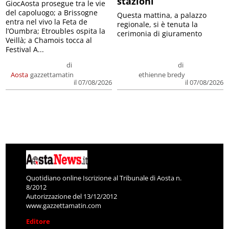
stazioni
GiocAosta prosegue tra le vie
del capoluogo; a Brissogne
Questa mattina, a palazzo
entra nel vivo la Feta de
regionale, si è tenuta la
l’Oumbra; Etroubles ospita la
cerimonia di giuramento
Veillà; a Chamois tocca al
Festival A...
di
di
Aosta
gazzettamatin
ethienne bredy
il 07/08/2026
il 07/08/2026
Quotidiano online Iscrizione al Tribunale di Aosta n.
8/2012
Autorizzazione del 13/12/2012
www.gazzettamatin.com
Editore