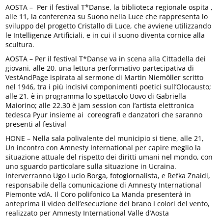
AOSTA – Per il festival T*Danse, la biblioteca regionale ospita ,
alle 11, la conferenza su Suono nella Luce che rappresenta lo
sviluppo del progetto Cristallo di Luce, che avviene utilizzando
le Intelligenze Artificiali, e in cui il suono diventa cornice alla
scultura.
AOSTA – Per il festival T*Danse va in scena alla Cittadella dei
giovani, alle 20, una lettura performativo-partecipativa di
VestAndPage ispirata al sermone di Martin Niemöller scritto
nel 1946, tra i più incisivi componimenti poetici sull’Olocausto;
alle 21, è in programma lo spettacolo Uovo di Gabriella
Maiorino; alle 22.30 è jam session con l’artista elettronica
tedesca Pyur insieme ai coreografi e danzatori che saranno
presenti al festival
HONE – Nella sala polivalente del municipio si tiene, alle 21,
Un incontro con Amnesty International per capire meglio la
situazione attuale del rispetto dei diritti umani nel mondo, con
uno sguardo particolare sulla situazione in Ucraina.
Interverranno Ugo Lucio Borga, fotogiornalista, e Refka Znaidi,
responsabile della comunicazione di Amnesty International
Piemonte vdA. Il Coro polifonico La Manda presenterà in
anteprima il video dell’esecuzione del brano I colori del vento,
realizzato per Amnesty International Valle d’Aosta