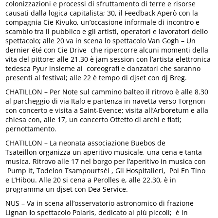
colonizzazioni e processi di sfruttamento di terre e risorse
causati dalla logica capitalista; 30, il Feedback Aperò con la
compagnia Cie Kivuko, un’occasione informale di incontro e
scambio tra il pubblico e gli artisti, operatori e lavoratori dello
spettacolo; alle 20 va in scena lo spettacolo Van Gogh – Un
dernier été con Cie Drive che ripercorre alcuni momenti della
vita del pittore; alle 21.30 è jam session con l’artista elettronica
tedesca Pyur insieme ai coreografi e danzatori che saranno
presenti al festival; alle 22 è tempo di djset con dj Breg.
CHATILLON – Per Note sul cammino balteo il ritrovo è alle 8.30
al parcheggio di via Italo e partenza in navetta verso Torgnon
con concerto e visita a Saint-Evence; visita all’Arboretum e alla
chiesa con, alle 17, un concerto Ottetto di archi e fiati;
pernottamento.
CHATILLON – La neonata associazione Buebos de
Tsateillon organizza un aperitivo musicale, una cena e tanta
musica. Ritrovo alle 17 nel borgo per l’aperitivo in musica con
Pump It, Todelon Tsampourtséi , Gli Hospitalieri, Pol En Tino
e L’Hibou. Alle 20 si cena a Perolles e, alle 22.30, è in
programma un djset con Dea Service.
NUS – Va in scena all’osservatorio astronomico di frazione
Lignan
l
o spettacolo Polaris, dedicato ai più piccoli; è in