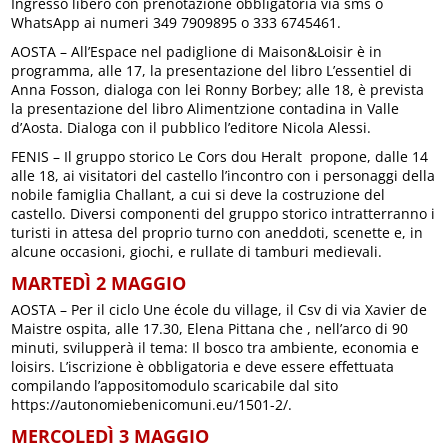
Ingresso libero con prenotazione obbligatoria via sms o
WhatsApp ai numeri 349 7909895 o 333 6745461.
AOSTA – All’Espace nel padiglione di Maison&Loisir è in
programma, alle 17, la presentazione del libro L’essentiel di
Anna Fosson, dialoga con lei Ronny Borbey; alle 18, è prevista
la presentazione del libro Alimentzione contadina in Valle
d’Aosta. Dialoga con il pubblico l’editore Nicola Alessi.
FENIS – Il gruppo storico Le Cors dou Heralt propone, dalle 14
alle 18, ai visitatori del castello l’incontro con i personaggi della
nobile famiglia Challant, a cui si deve la costruzione del
castello. Diversi componenti del gruppo storico intratterranno i
turisti in attesa del proprio turno con aneddoti, scenette e, in
alcune occasioni, giochi, e rullate di tamburi medievali.
MARTEDÌ 2 MAGGIO
AOSTA – Per il ciclo Une école du village, il Csv di via Xavier de
Maistre ospita, alle 17.30, Elena Pittana che , nell’arco di 90
minuti, svilupperà il tema: Il bosco tra ambiente, economia e
loisirs. L’iscrizione è obbligatoria e deve essere effettuata
compilando l’appositomodulo scaricabile dal sito
https://autonomiebenicomuni.eu/1501-2/.
MERCOLEDÌ 3 MAGGIO