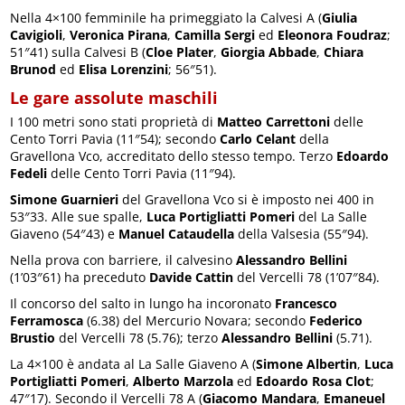
Nella 4×100 femminile ha primeggiato la Calvesi A (
Giulia
Cavigioli
,
Veronica Pirana
,
Camilla Sergi
ed
Eleonora Foudraz
;
51″41) sulla Calvesi B (
Cloe Plater
,
Giorgia Abbade
,
Chiara
Brunod
ed
Elisa Lorenzini
; 56″51).
Le gare assolute maschili
I 100 metri sono stati proprietà di
Matteo Carrettoni
delle
Cento Torri Pavia (11″54); secondo
Carlo Celant
della
Gravellona Vco, accreditato dello stesso tempo. Terzo
Edoardo
Fedeli
delle Cento Torri Pavia (11″94).
Simone Guarnieri
del Gravellona Vco si è imposto nei 400 in
53″33. Alle sue spalle,
Luca Portigliatti Pomeri
del La Salle
Giaveno (54″43) e
Manuel Cataudella
della Valsesia (55″94).
Nella prova con barriere, il calvesino
Alessandro Bellini
(1’03″61) ha preceduto
Davide Cattin
del Vercelli 78 (1’07″84).
Il concorso del salto in lungo ha incoronato
Francesco
Ferramosca
(6.38) del Mercurio Novara; secondo
Federico
Brustio
del Vercelli 78 (5.76); terzo
Alessandro Bellini
(5.71).
La 4×100 è andata al La Salle Giaveno A (
Simone Albertin
,
Luca
Portigliatti Pomeri
,
Alberto Marzola
ed
Edoardo Rosa Clot
;
47″17). Secondo il Vercelli 78 A (
Giacomo Mandara
,
Emaneuel