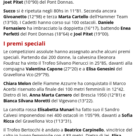
Joet Pitet
(10″90) del Pont Donnas.
Succo
si è ripetuta negli 80hs in 11″81. Seconda ancora
Givoanetto
(12″98) e terza
Marta Cartello
dell’Hammer Team
(13″50). I Cadetti hanno corso sui 100 ostacoli.
Daniele
Fornasiero
ha imbracciato la doppietta (16″17), battendo
Enea
Perfetti
del Pont Donnas (18″64) e
Joel Pitet
(19″00).
I premi speciali
Le competizioni assolute hanno assegnato anche alcuni premi
speciali. Partendo dai 200 donne, la calvesina Eleonora
Foudraz ha vinto il Trofeo Silvano Pierucci in 25″85, davanti alla
compagna
Valentina Capone
(27″20) e a
Elisa Genesini
del
Gravellona Vco (29″79).
Chiara Melon
delle Fiamme Azzurre ha conquistato il Marco
Acerbi riservato alla finale dei 100 metri femminili in 12″42.
Dietro di lei,
Anna Marta Carnero
del Brescia 1950 (12″81) e
Bianca Silvana Moretti
del Vigevano (13″22).
La canotta rossa
Elisabetta Munari
ha fatto suo il Sandro
Calvesi imponendosi nei 400 ostacoli in 1’05″99, davanti a
Sofia
Ricca
del Gravellona Vco (1’13″31).
Il Trofeo Bertocchi è andato a
Beatrice Carpinello
, vincitrice del
salto in lungo femminile con 4.83 metri. Dietro di lei,
Elisa