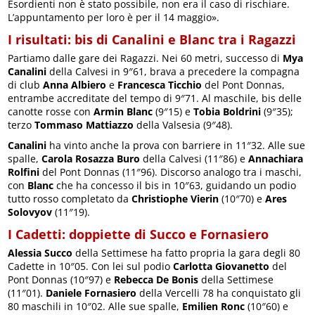
Esordienti non è stato possibile, non era il caso di rischiare.
L’appuntamento per loro è per il 14 maggio».
I risultati: bis di Canalini e Blanc tra i Ragazzi
Partiamo dalle gare dei Ragazzi. Nei 60 metri, successo di
Mya
Canalini
della Calvesi in 9″61, brava a precedere la compagna
di club
Anna Albiero
e
Francesca Ticchio
del Pont Donnas,
entrambe accreditate del tempo di 9″71. Al maschile, bis delle
canotte rosse con
Armin Blanc
(9″15) e
Tobia Boldrini
(9″35);
terzo
Tommaso Mattiazzo
della Valsesia (9″48).
Canalini
ha vinto anche la prova con barriere in 11″32. Alle sue
spalle,
Carola Rosazza Buro
della Calvesi (11″86) e
Annachiara
Rolfini
del Pont Donnas (11″96). Discorso analogo tra i maschi,
con
Blanc
che ha concesso il bis in 10″63, guidando un podio
tutto rosso completato da
Christiophe Vierin
(10″70) e
Ares
Solovyov
(11″19).
I Cadetti: doppiette di Succo e Fornasiero
Alessia Succo
della Settimese ha fatto propria la gara degli 80
Cadette in 10″05. Con lei sul podio
Carlotta Giovanetto
del
Pont Donnas (10″97) e
Rebecca De Bonis
della Settimese
(11″01).
Daniele Fornasiero
della Vercelli 78 ha conquistato gli
80 maschili in 10″02. Alle sue spalle,
Emilien Ronc
(10″60) e