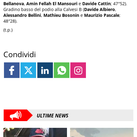
Bellanova
,
Amin Fellah El Mansouri
e
Davide Cattin
; 47″52).
Gradino basso del podio alla Calvesi B (
Davide Albiero
,
Alessandro Bellini
,
Mathieu Bosonin
e
Maurizio Pascale
;
48″28).
(t.p.)
Condividi
ULTIME NEWS