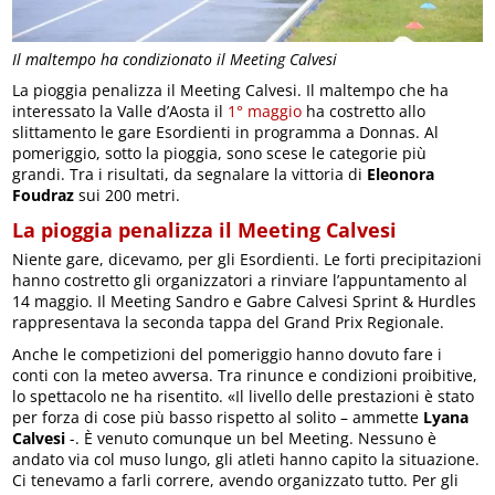
Il maltempo ha condizionato il Meeting Calvesi
La pioggia penalizza il Meeting Calvesi. Il maltempo che ha
interessato la Valle d’Aosta il
1° maggio
ha costretto allo
slittamento le gare Esordienti in programma a Donnas. Al
pomeriggio, sotto la pioggia, sono scese le categorie più
grandi. Tra i risultati, da segnalare la vittoria di
Eleonora
Foudraz
sui 200 metri.
La pioggia penalizza il Meeting Calvesi
Niente gare, dicevamo, per gli Esordienti. Le forti precipitazioni
hanno costretto gli organizzatori a rinviare l’appuntamento al
14 maggio. Il Meeting Sandro e Gabre Calvesi Sprint & Hurdles
rappresentava la seconda tappa del Grand Prix Regionale.
Anche le competizioni del pomeriggio hanno dovuto fare i
conti con la meteo avversa. Tra rinunce e condizioni proibitive,
lo spettacolo ne ha risentito. «Il livello delle prestazioni è stato
per forza di cose più basso rispetto al solito – ammette
Lyana
Calvesi
-. È venuto comunque un bel Meeting. Nessuno è
andato via col muso lungo, gli atleti hanno capito la situazione.
Ci tenevamo a farli correre, avendo organizzato tutto. Per gli