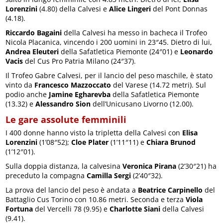
Lorenzini
(4.80) della Calvesi e
Alice Lingeri
del Pont Donnas
(4.18).
Riccardo Bagaini
della Calvesi ha messo in bacheca il Trofeo
Nicola Placanica, vincendo i 200 uomini in 23″45. Dietro di lui,
Andrea Eleuteri
della Safatletica Piemonte (24″01) e
Leonardo
Vacis
del Cus Pro Patria Milano (24″37).
Il Trofeo Gabre Calvesi, per il lancio del peso maschile, è stato
vinto da
Francesco Mazzoccato
del Varese (14.72 metri). Sul
podio anche
Jamine Egharevba
della Safatletica Piemonte
(13.32) e
Alessandro Sion
dell’Unicusano Livorno (12.00).
Le gare assolute femminili
I 400 donne hanno visto la tripletta della Calvesi con
Elisa
Lorenzini
(1’08″52);
Cloe Plater
(1’11″11) e
Chiara Brunod
(1’12″01).
Sulla doppia distanza, la calvesina
Veronica Pirana
(2’30″21) ha
preceduto la compagna
Camilla Sergi
(2’40″32).
La prova del lancio del peso è andata a
Beatrice Carpinello
del
Battaglio Cus Torino con 10.86 metri. Seconda e terza
Viola
Fortuna
del Vercelli 78 (9.95) e
Charlotte Siani
della Calvesi
(9.41).