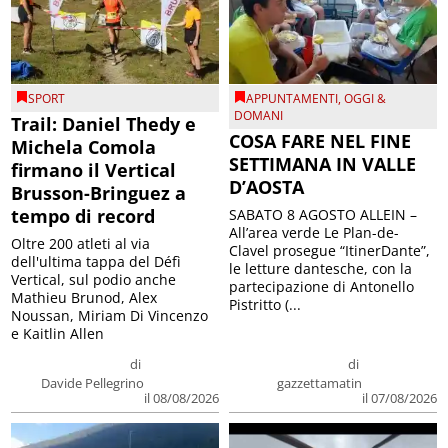
SPORT
APPUNTAMENTI
,
OGGI &
DOMANI
Trail: Daniel Thedy e
COSA FARE NEL FINE
Michela Comola
SETTIMANA IN VALLE
firmano il Vertical
D’AOSTA
Brusson-Bringuez a
tempo di record
SABATO 8 AGOSTO ALLEIN –
All’area verde Le Plan-de-
Oltre 200 atleti al via
Clavel prosegue “ItinerDante”,
dell'ultima tappa del Défì
le letture dantesche, con la
Vertical, sul podio anche
partecipazione di Antonello
Mathieu Brunod, Alex
Pistritto (...
Noussan, Miriam Di Vincenzo
e Kaitlin Allen
di
di
Davide Pellegrino
gazzettamatin
il 08/08/2026
il 07/08/2026