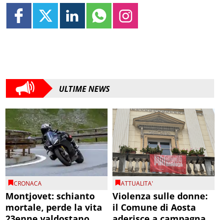
ULTIME NEWS
CRONACA
ATTUALITA'
Montjovet: schianto
Violenza sulle donne:
mortale, perde la vita
il Comune di Aosta
23enne valdostano
aderisce a campagna