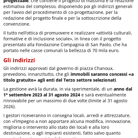
progettuale
, che contiene il progetto di massima e la relazione
estimativa del complesso, disponendo poi gli indirizzi generali
per l’avvio del procedimento di co-progettazione, per la
redazione del progetto finale e per la sottoscrizione della
convenzione.
Il tutto nell’ottica di promuovere e realizzare «attività culturali,
formative e di inclusione sociale», in linea con il progetto
presentato alla Fondazione Compagnia di San Paolo, che ha
portato nelle casse comunali la bellezza di 70 mila euro.
Gli indirizzi
Gli indirizzi approvati dal governo di piazza Chanoux,
prevedono, innanzitutto, che gli
immobili saranno concessi «a
titolo gratuito» agli enti del Terzo settore selezionati
.
La gestione avrà la durata, in via sperimentale, di un
anno dal
1° settembre 2023 al 31 agosto 2024
e sarà eventualmente
rinnovabile per un massimo di due volte (limite al 31 agosto
2026).
I gestori riceveranno in consegna locali, arredi e attrezzature,
con «l’impegno a non apportare alcuna modifica, innovazione,
miglioria o intervento allo stato dei locali e alla loro
destinazione, o agli impianti esistenti, fatto salvo quanto