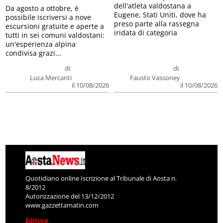
dell'atleta valdostana a
Da agosto a ottobre, è
Eugene, Stati Uniti, dove ha
possibile iscriversi a nove
preso parte alla rassegna
escursioni gratuite e aperte a
iridata di categoria
tutti in sei comuni valdostani:
un'esperienza alpina
condivisa grazi...
di
di
Luca Mercanti
Fausto Vassoney
il 10/08/2026
il 10/08/2026
Quotidiano online Iscrizione al Tribunale di Aosta n.
8/2012
Autorizzazione del 13/12/2012
www.gazzettamatin.com
Editore