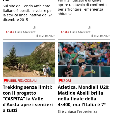
Per il Sindacato è urgente
aprire un tavolo di confronto
Sul sito del Fondo Ambiente
per affrontare l'emergenza
Italiano è possibile votare per
abitativa
la storica linea inattiva dal 24
dicembre 2015
di
di
Aosta
Luca Mercanti
Aosta
Luca Mercanti
il 10/08/2026
il 10/08/2026
PUBBLIREDAZIONALI
SPORT
Trekking senza limiti:
Atletica, Mondiali U20:
con il progetto
Matilde Abelli brilla
“CASPITA” la Valle
nella finale della
d’Aosta apre i sentieri
4×400, ma l’Italia è 7ª
a tutti
Si è chiusa l'esperienza