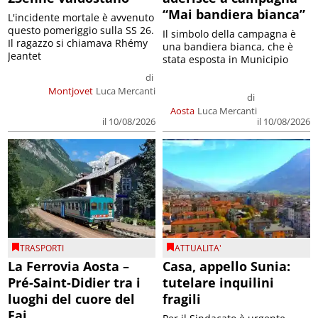
“Mai bandiera bianca”
L'incidente mortale è avvenuto
questo pomeriggio sulla SS 26.
Il simbolo della campagna è
Il ragazzo si chiamava Rhémy
una bandiera bianca, che è
Jeantet
stata esposta in Municipio
di
Montjovet
Luca Mercanti
di
Aosta
Luca Mercanti
il 10/08/2026
il 10/08/2026
TRASPORTI
ATTUALITA'
La Ferrovia Aosta –
Casa, appello Sunia:
Pré-Saint-Didier tra i
tutelare inquilini
luoghi del cuore del
fragili
Fai