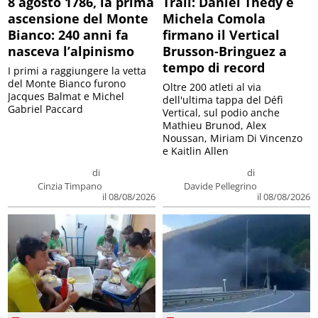
8 agosto 1786, la prima
Trail: Daniel Thedy e
ascensione del Monte
Michela Comola
Bianco: 240 anni fa
firmano il Vertical
nasceva l’alpinismo
Brusson-Bringuez a
tempo di record
I primi a raggiungere la vetta
del Monte Bianco furono
Oltre 200 atleti al via
Jacques Balmat e Michel
dell'ultima tappa del Défì
Gabriel Paccard
Vertical, sul podio anche
Mathieu Brunod, Alex
Noussan, Miriam Di Vincenzo
e Kaitlin Allen
di
di
Cinzia Timpano
Davide Pellegrino
il 08/08/2026
il 08/08/2026