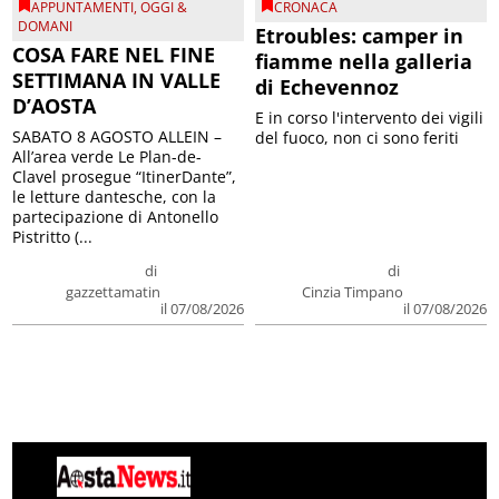
APPUNTAMENTI
,
OGGI &
CRONACA
DOMANI
Etroubles: camper in
COSA FARE NEL FINE
fiamme nella galleria
SETTIMANA IN VALLE
di Echevennoz
D’AOSTA
E in corso l'intervento dei vigili
SABATO 8 AGOSTO ALLEIN –
del fuoco, non ci sono feriti
All’area verde Le Plan-de-
Clavel prosegue “ItinerDante”,
le letture dantesche, con la
partecipazione di Antonello
Pistritto (...
di
di
gazzettamatin
Cinzia Timpano
il 07/08/2026
il 07/08/2026