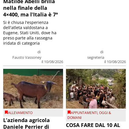
Matilde Abelli brilla
nella finale della
4×400, ma l’Italia è 7ª
Si è chiusa l'esperienza
dell'atleta valdostana a
Eugene, Stati Uniti, dove ha
preso parte alla rassegna
iridata di categoria
di
di
Fausto Vassoney
segreteria
il 10/08/2026
il 10/08/2026
ALLEVAMENTO
APPUNTAMENTI
,
OGGI &
DOMANI
L’azienda agricola
COSA FARE DAL 10 AL
Daniele Perrier di