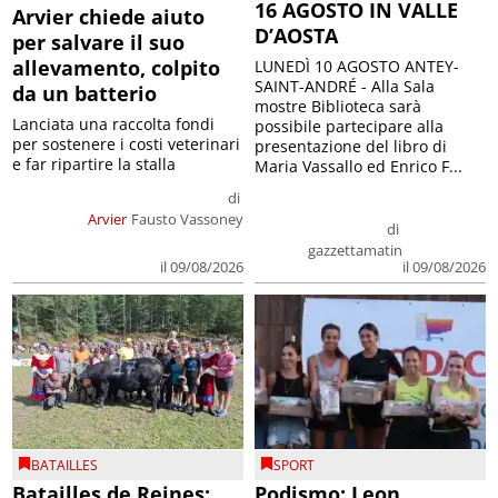
16 AGOSTO IN VALLE
Arvier chiede aiuto
D’AOSTA
per salvare il suo
allevamento, colpito
LUNEDÌ 10 AGOSTO ANTEY-
SAINT-ANDRÉ - Alla Sala
da un batterio
mostre Biblioteca sarà
Lanciata una raccolta fondi
possibile partecipare alla
per sostenere i costi veterinari
presentazione del libro di
e far ripartire la stalla
Maria Vassallo ed Enrico F...
di
Arvier
Fausto Vassoney
di
gazzettamatin
il 09/08/2026
il 09/08/2026
BATAILLES
SPORT
Batailles de Reines:
Podismo: Leon