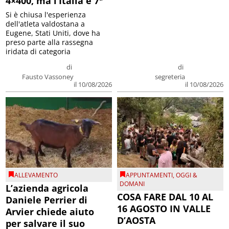
4×400, ma l’Italia è 7ª
Si è chiusa l'esperienza
dell'atleta valdostana a
Eugene, Stati Uniti, dove ha
preso parte alla rassegna
iridata di categoria
di
di
Fausto Vassoney
segreteria
il 10/08/2026
il 10/08/2026
ALLEVAMENTO
APPUNTAMENTI
,
OGGI &
DOMANI
L’azienda agricola
COSA FARE DAL 10 AL
Daniele Perrier di
16 AGOSTO IN VALLE
Arvier chiede aiuto
D’AOSTA
per salvare il suo