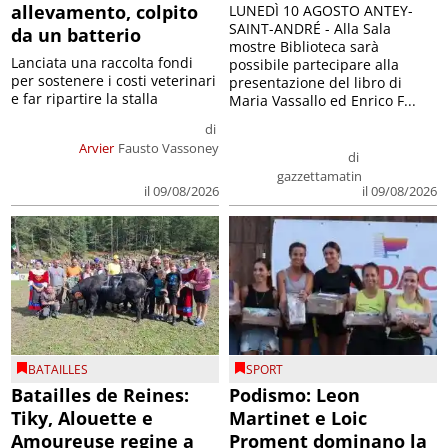
allevamento, colpito
LUNEDÌ 10 AGOSTO ANTEY-
SAINT-ANDRÉ - Alla Sala
da un batterio
mostre Biblioteca sarà
Lanciata una raccolta fondi
possibile partecipare alla
per sostenere i costi veterinari
presentazione del libro di
e far ripartire la stalla
Maria Vassallo ed Enrico F...
di
Arvier
Fausto Vassoney
di
gazzettamatin
il 09/08/2026
il 09/08/2026
BATAILLES
SPORT
Batailles de Reines:
Podismo: Leon
Tiky, Alouette e
Martinet e Loic
Amoureuse regine a
Proment dominano la