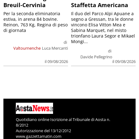
Breuil-Cervinia
Staffetta Americana
Per la seconda eliminatoria
Il duo del Parco Alpi Apuane a
estiva, in arena 84 bovine.
segno a Gressan, tra le donne
Reinon, 763 Kg, Regina di peso
vincono Elisa Vitton Mea e
di giornata
Sabina Marquet, nel misto
trionfano Laura Segor e Mikael
Mongi...
di
Valtournenche
Luca Mercanti
di
Davide Pellegrino
il 09/08/2026
il 09/08/2026
Quotidiano online Iscrizione al Tribunale di Aosta n.
8/2012
Autorizzazione del 13/12/2012
www.gazzettamatin.com