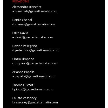
REDAZIONE
Alessandro Bianchet
a.bianchet@gazzettamatin.com
Danila Chenal
d.chenal@gazzettamatin.com
Erika David
e.david@gazzettamatin.com
Davide Pellegrino
d.pellegrino@gazzettamatin.com
Cinzia Timpano
c.timpano@gazzettamatin.com
Arianna Papalia
a.papalia@gazzettamatin.com
Thomas Piccot
t.piccot@gazzettamatin.com
Fausto Vassoney
f.vassoney@gazzettamatin.com