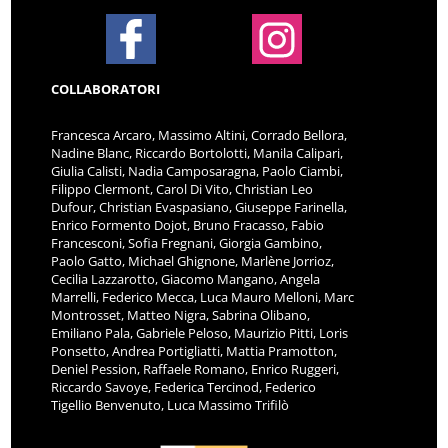
COLLABORATORI
Francesca Arcaro, Massimo Altini, Corrado Bellora,
Nadine Blanc, Riccardo Bortolotti, Manila Calipari,
Giulia Calisti, Nadia Camposaragna, Paolo Ciambi,
Filippo Clermont, Carol Di Vito, Christian Leo
Dufour, Christian Evaspasiano, Giuseppe Farinella,
Enrico Formento Dojot, Bruno Fracasso, Fabio
Francesconi, Sofia Fregnani, Giorgia Gambino,
Paolo Gatto, Michael Ghignone, Marlène Jorrioz,
Cecilia Lazzarotto, Giacomo Mangano, Angela
Marrelli, Federico Mecca, Luca Mauro Melloni, Marc
Montrosset, Matteo Nigra, Sabrina Olibano,
Emiliano Pala, Gabriele Peloso, Maurizio Pitti, Loris
Ponsetto, Andrea Portigliatti, Mattia Pramotton,
Deniel Pession, Raffaele Romano, Enrico Ruggeri,
Riccardo Savoye, Federica Tercinod, Federico
Tigellio Benvenuto, Luca Massimo Trifilò