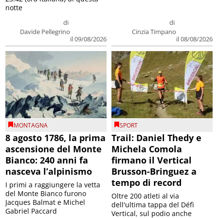
notte
di
di
Davide Pellegrino
Cinzia Timpano
il 09/08/2026
il 08/08/2026
MONTAGNA
SPORT
8 agosto 1786, la prima
Trail: Daniel Thedy e
ascensione del Monte
Michela Comola
Bianco: 240 anni fa
firmano il Vertical
nasceva l’alpinismo
Brusson-Bringuez a
tempo di record
I primi a raggiungere la vetta
del Monte Bianco furono
Oltre 200 atleti al via
Jacques Balmat e Michel
dell'ultima tappa del Défì
Gabriel Paccard
Vertical, sul podio anche