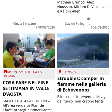
Mathieu Brunod, Alex
Noussan, Miriam Di Vincenzo
e Kaitlin Allen
di
di
Cinzia Timpano
Davide Pellegrino
il 08/08/2026
il 08/08/2026
APPUNTAMENTI
,
OGGI &
CRONACA
DOMANI
Etroubles: camper in
COSA FARE NEL FINE
fiamme nella galleria
SETTIMANA IN VALLE
di Echevennoz
D’AOSTA
E in corso l'intervento dei vigili
SABATO 8 AGOSTO ALLEIN –
del fuoco, non ci sono feriti
All’area verde Le Plan-de-
Clavel prosegue “ItinerDante”,