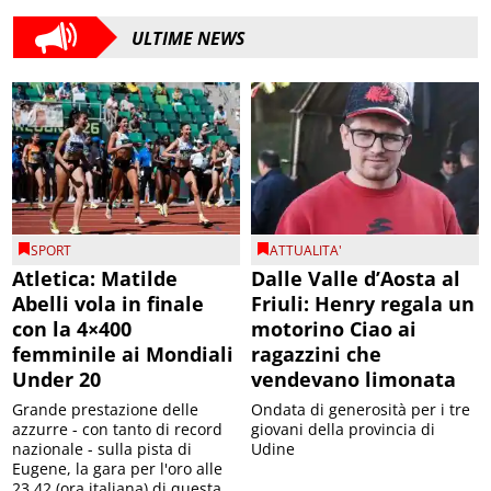
ULTIME NEWS
SPORT
ATTUALITA'
Atletica: Matilde
Dalle Valle d’Aosta al
Abelli vola in finale
Friuli: Henry regala un
con la 4×400
motorino Ciao ai
femminile ai Mondiali
ragazzini che
Under 20
vendevano limonata
Grande prestazione delle
Ondata di generosità per i tre
azzurre - con tanto di record
giovani della provincia di
nazionale - sulla pista di
Udine
Eugene, la gara per l'oro alle
23.42 (ora italiana) di questa