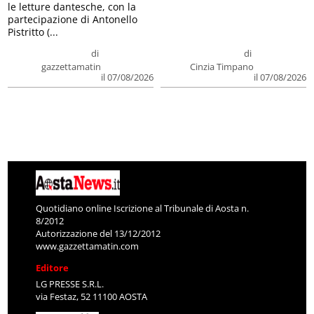
le letture dantesche, con la
partecipazione di Antonello
Pistritto (...
di
di
gazzettamatin
Cinzia Timpano
il 07/08/2026
il 07/08/2026
Quotidiano online Iscrizione al Tribunale di Aosta n.
8/2012
Autorizzazione del 13/12/2012
www.gazzettamatin.com
Editore
LG PRESSE S.R.L.
via Festaz, 52 11100 AOSTA