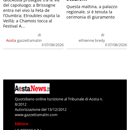
del capoluogo; a Brissogne
Questa mattina, a palazzo
entra nel vivo la Feta de
regionale, si è tenuta la
l’Oumbra; Etroubles ospita la
cerimonia di giuramento
Veillà; a Chamois tocca al
Festival A...
di
di
Aosta
gazzettamatin
ethienne bredy
il 07/08/2026
il 07/08/2026
Quotidiano online Iscrizione al Tribunale di Aosta n.
8/2012
Autorizzazione del 13/12/2012
www.gazzettamatin.com
Editore