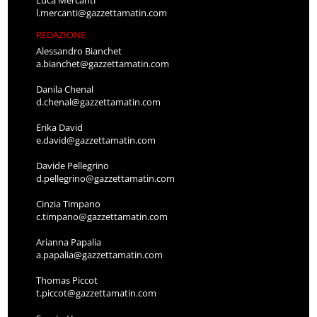
Luca Mercanti
l.mercanti@gazzettamatin.com
REDAZIONE
Alessandro Bianchet
a.bianchet@gazzettamatin.com
Danila Chenal
d.chenal@gazzettamatin.com
Erika David
e.david@gazzettamatin.com
Davide Pellegrino
d.pellegrino@gazzettamatin.com
Cinzia Timpano
c.timpano@gazzettamatin.com
Arianna Papalia
a.papalia@gazzettamatin.com
Thomas Piccot
t.piccot@gazzettamatin.com