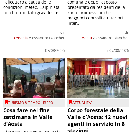
l'elicottero a causa delle
comunale dopo l'esposto
condizioni meteo. L'alpinista
presentato da residenti della
non ha riportato gravi ferite
zona; promessi anche
maggiori controlli e ulteriori
inter...
di
di
cervinia
Alessandro Bianchet
Aosta
Alessandro Bianchet
il 07/08/2026
il 07/08/2026
TURISMO & TEMPO LIBERO
ATTUALITA'
Cosa fare nel fine
Corpo forestale della
settimana in Valle
Valle d’Aosta: 12 nuovi
d’Aosta
agenti in servizio in 8
stazioni
GiocAosta prosegue tra le vie