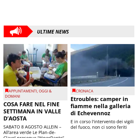
ULTIME NEWS
APPUNTAMENTI
,
OGGI &
CRONACA
DOMANI
Etroubles: camper in
COSA FARE NEL FINE
fiamme nella galleria
SETTIMANA IN VALLE
di Echevennoz
D’AOSTA
E in corso l'intervento dei vigili
SABATO 8 AGOSTO ALLEIN –
del fuoco, non ci sono feriti
All’area verde Le Plan-de-
Clavel prosegue “ItinerDante”,