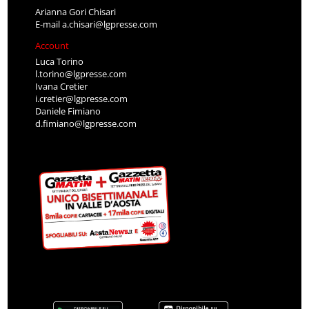
Arianna Gori Chisari
E-mail
a.chisari@lgpresse.com
Account
Luca Torino
l.torino@lgpresse.com
Ivana Cretier
i.cretier@lgpresse.com
Daniele Fimiano
d.fimiano@lgpresse.com