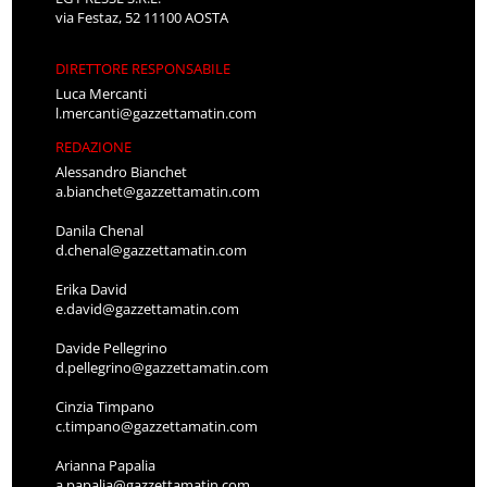
via Festaz, 52 11100 AOSTA
DIRETTORE RESPONSABILE
Luca Mercanti
l.mercanti@gazzettamatin.com
REDAZIONE
Alessandro Bianchet
a.bianchet@gazzettamatin.com
Danila Chenal
d.chenal@gazzettamatin.com
Erika David
e.david@gazzettamatin.com
Davide Pellegrino
d.pellegrino@gazzettamatin.com
Cinzia Timpano
c.timpano@gazzettamatin.com
Arianna Papalia
a.papalia@gazzettamatin.com