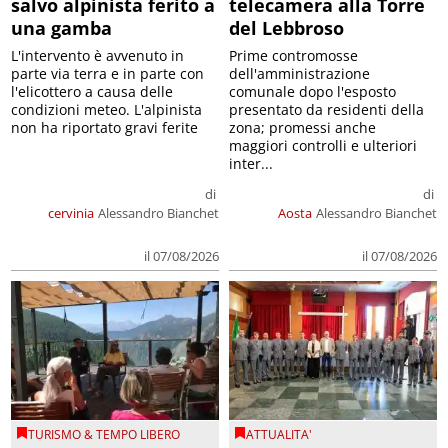
salvo alpinista ferito a
telecamera alla Torre
una gamba
del Lebbroso
L'intervento è avvenuto in
Prime contromosse
parte via terra e in parte con
dell'amministrazione
l'elicottero a causa delle
comunale dopo l'esposto
condizioni meteo. L'alpinista
presentato da residenti della
non ha riportato gravi ferite
zona; promessi anche
maggiori controlli e ulteriori
inter...
di
di
cervinia
Alessandro Bianchet
Aosta
Alessandro Bianchet
il 07/08/2026
il 07/08/2026
TURISMO & TEMPO LIBERO
ATTUALITA'