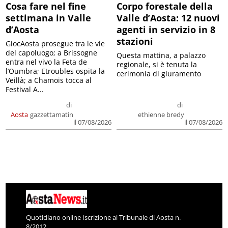
Cosa fare nel fine
Corpo forestale della
settimana in Valle
Valle d’Aosta: 12 nuovi
d’Aosta
agenti in servizio in 8
stazioni
GiocAosta prosegue tra le vie
del capoluogo; a Brissogne
Questa mattina, a palazzo
entra nel vivo la Feta de
regionale, si è tenuta la
l’Oumbra; Etroubles ospita la
cerimonia di giuramento
Veillà; a Chamois tocca al
Festival A...
di
di
Aosta
gazzettamatin
ethienne bredy
il 07/08/2026
il 07/08/2026
Quotidiano online Iscrizione al Tribunale di Aosta n.
8/2012