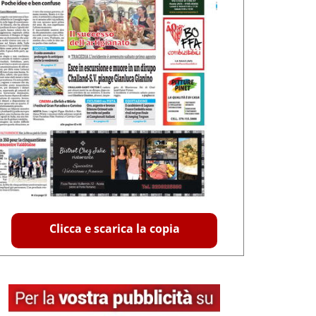
Clicca e scarica la copia