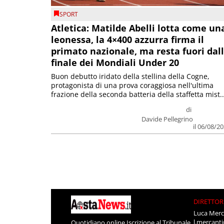
SPORT
Atletica: Matilde Abelli lotta come un
leonessa, la 4×400 azzurra firma il
primato nazionale, ma resta fuori dal
finale dei Mondiali Under 20
Buon debutto iridato della stellina della Cogne,
protagonista di una prova coraggiosa nell'ultima
frazione della seconda batteria della staffetta mist..
di
Davide Pellegrino
il 06/08/2
DIRETTOR
Luca Merc
l.mercant
Quotidiano online Iscrizione al Tribunale