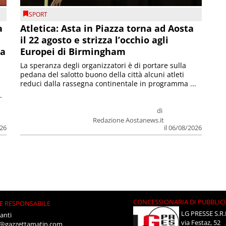
SPORT
a
Atletica: Asta in Piazza torna ad Aosta
il 22 agosto e strizza l’occhio agli
la
Europei di Birmingham
La speranza degli organizzatori è di portare sulla
pedana del salotto buono della città alcuni atleti
reduci dalla rassegna continentale in programma ...
.
di
Redazione Aostanews.it
026
il 06/08/2026
CONCESSIONARIA DI PUBBLIC
E RESPONSABILE
LG PRESSE S.R.
anti
via Festaz, 52
i@gazzettamatin.com