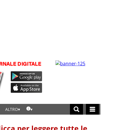
ALTRO
licca per leggere tutte le