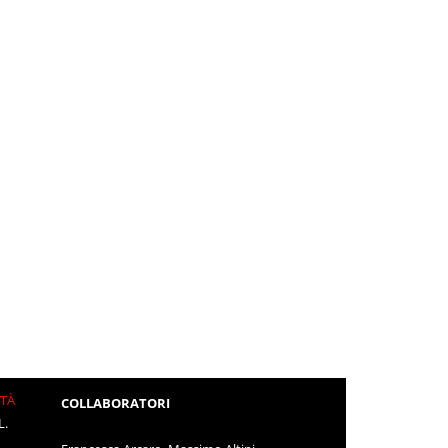
ITÀ
COLLABORATORI
L.