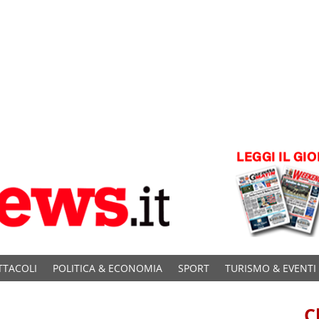
TTACOLI
POLITICA & ECONOMIA
SPORT
TURISMO & EVENTI
C