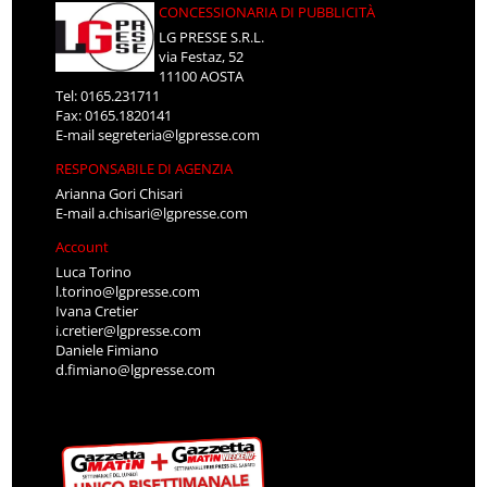
CONCESSIONARIA DI PUBBLICITÀ
LG PRESSE S.R.L.
via Festaz, 52
11100 AOSTA
Tel: 0165.231711
Fax: 0165.1820141
E-mail
segreteria@lgpresse.com
RESPONSABILE DI AGENZIA
Arianna Gori Chisari
E-mail
a.chisari@lgpresse.com
Account
Luca Torino
l.torino@lgpresse.com
Ivana Cretier
i.cretier@lgpresse.com
Daniele Fimiano
d.fimiano@lgpresse.com