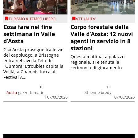
TURISMO & TEMPO LIBERO
ATTUALITA'
Cosa fare nel fine
Corpo forestale della
settimana in Valle
Valle d’Aosta: 12 nuovi
d’Aosta
agenti in servizio in 8
stazioni
GiocAosta prosegue tra le vie
del capoluogo; a Brissogne
Questa mattina, a palazzo
entra nel vivo la Feta de
regionale, si è tenuta la
l’Oumbra; Etroubles ospita la
cerimonia di giuramento
Veillà; a Chamois tocca al
Festival A...
di
di
Aosta
gazzettamatin
ethienne bredy
il 07/08/2026
il 07/08/2026