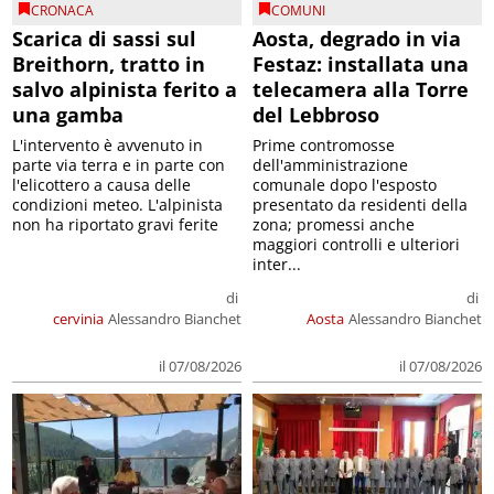
CRONACA
COMUNI
Scarica di sassi sul
Aosta, degrado in via
Breithorn, tratto in
Festaz: installata una
salvo alpinista ferito a
telecamera alla Torre
una gamba
del Lebbroso
L'intervento è avvenuto in
Prime contromosse
parte via terra e in parte con
dell'amministrazione
l'elicottero a causa delle
comunale dopo l'esposto
condizioni meteo. L'alpinista
presentato da residenti della
non ha riportato gravi ferite
zona; promessi anche
maggiori controlli e ulteriori
inter...
di
di
cervinia
Alessandro Bianchet
Aosta
Alessandro Bianchet
il 07/08/2026
il 07/08/2026