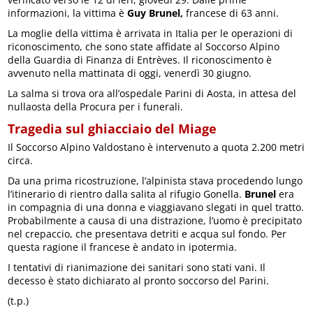
informazioni, la vittima è
Guy Brunel,
francese di 63 anni.
La moglie della vittima è arrivata in Italia per le operazioni di
riconoscimento, che sono state affidate al Soccorso Alpino
della Guardia di Finanza di Entrèves. Il riconoscimento è
avvenuto nella mattinata di oggi, venerdì 30 giugno.
La salma si trova ora all’ospedale Parini di Aosta, in attesa del
nullaosta della Procura per i funerali.
Tragedia sul ghiacciaio del Miage
Il Soccorso Alpino Valdostano è intervenuto a quota 2.200 metri
circa.
Da una prima ricostruzione, l’alpinista stava procedendo lungo
l’itinerario di rientro dalla salita al rifugio Gonella.
Brunel
era
in compagnia di una donna e viaggiavano slegati in quel tratto.
Probabilmente a causa di una distrazione, l’uomo è precipitato
nel crepaccio, che presentava detriti e acqua sul fondo. Per
questa ragione il francese è andato in ipotermia.
I tentativi di rianimazione dei sanitari sono stati vani. Il
decesso è stato dichiarato al pronto soccorso del Parini.
(t.p.)