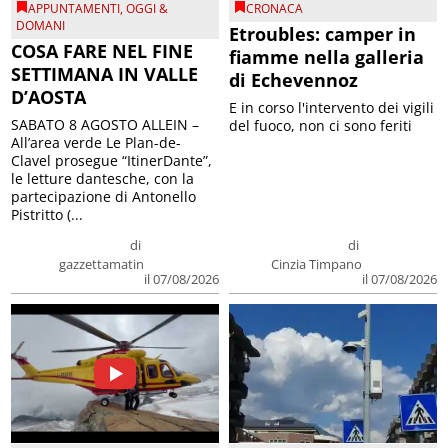
APPUNTAMENTI
,
OGGI &
CRONACA
DOMANI
Etroubles: camper in
COSA FARE NEL FINE
fiamme nella galleria
SETTIMANA IN VALLE
di Echevennoz
D’AOSTA
E in corso l'intervento dei vigili
SABATO 8 AGOSTO ALLEIN –
del fuoco, non ci sono feriti
All’area verde Le Plan-de-
Clavel prosegue “ItinerDante”,
le letture dantesche, con la
partecipazione di Antonello
Pistritto (...
di
di
gazzettamatin
Cinzia Timpano
il 07/08/2026
il 07/08/2026