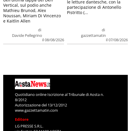
le letture dantesche, con la
Vertical, sul podio anche
partecipazione di Antonello
Mathieu Brunod, Alex
Pistritto (...
Noussan, Miriam Di Vincenzo
e Kaitlin Allen
di
di
Davide Pellegrino
gazzettamatin
il 08/08/2026
il 07/08/2026
Quotidiano online Iscrizione al Tribunale di Aosta n.
8/2012
Autorizzazione del 13/12/2012
www.gazzettamatin.com
Editore
LG PRESSE S.R.L.