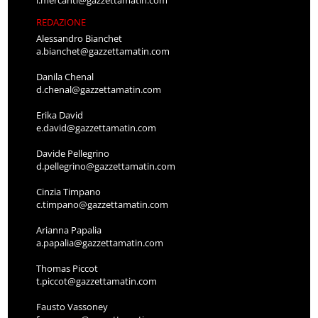
l.mercanti@gazzettamatin.com
REDAZIONE
Alessandro Bianchet
a.bianchet@gazzettamatin.com
Danila Chenal
d.chenal@gazzettamatin.com
Erika David
e.david@gazzettamatin.com
Davide Pellegrino
d.pellegrino@gazzettamatin.com
Cinzia Timpano
c.timpano@gazzettamatin.com
Arianna Papalia
a.papalia@gazzettamatin.com
Thomas Piccot
t.piccot@gazzettamatin.com
Fausto Vassoney