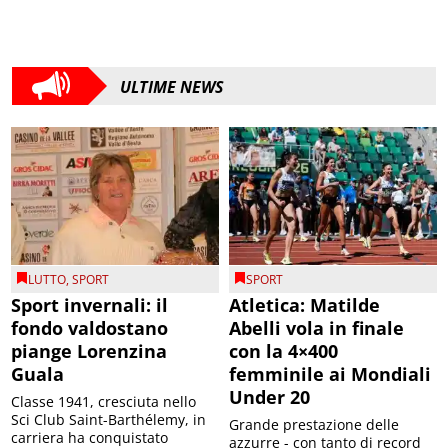
ULTIME NEWS
LUTTO
,
SPORT
SPORT
Sport invernali: il
Atletica: Matilde
fondo valdostano
Abelli vola in finale
piange Lorenzina
con la 4×400
Guala
femminile ai Mondiali
Under 20
Classe 1941, cresciuta nello
Sci Club Saint-Barthélemy, in
Grande prestazione delle
carriera ha conquistato
azzurre - con tanto di record