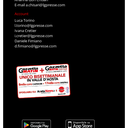
E-mail
a.chisari@lgpresse.com
Account
Luca Torino
l.torino@lgpresse.com
Ivana Cretier
i.cretier@lgpresse.com
Daniele Fimiano
d.fimiano@lgpresse.com