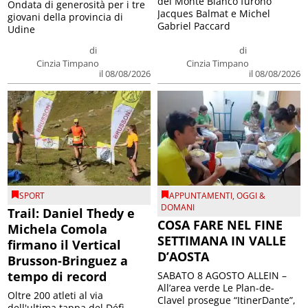
del Monte Bianco furono
Ondata di generosità per i tre
Jacques Balmat e Michel
giovani della provincia di
Gabriel Paccard
Udine
di
di
Cinzia Timpano
Cinzia Timpano
il 08/08/2026
il 08/08/2026
SPORT
APPUNTAMENTI
,
OGGI &
DOMANI
Trail: Daniel Thedy e
COSA FARE NEL FINE
Michela Comola
SETTIMANA IN VALLE
firmano il Vertical
D’AOSTA
Brusson-Bringuez a
tempo di record
SABATO 8 AGOSTO ALLEIN –
All’area verde Le Plan-de-
Oltre 200 atleti al via
Clavel prosegue “ItinerDante”,
dell'ultima tappa del Défì