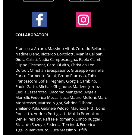
COLLABORATORI
Francesca Arcaro, Massimo Altini, Corrado Bellora,
Nadine Blanc, Riccardo Bortolotti, Manila Calipari,
Giulia Calisti, Nadia Camposaragna, Paolo Ciambi,
Filippo Clermont, Carol Di Vito, Christian Leo
Dufour, Christian Evaspasiano, Giuseppe Farinella,
Enrico Formento Dojot, Bruno Fracasso, Fabio
Francesconi, Sofia Fregnani, Giorgia Gambino,
Paolo Gatto, Michael Ghignone, Marlène Jorrioz,
Cecilia Lazzarotto, Giacomo Mangano, Angela
Marrelli, Federico Mecca, Luca Mauro Melloni, Marc
Montrosset, Matteo Nigra, Sabrina Olibano,
Emiliano Pala, Gabriele Peloso, Maurizio Pitti, Loris
Ponsetto, Andrea Portigliatti, Mattia Pramotton,
Deniel Pession, Raffaele Romano, Enrico Ruggeri,
Riccardo Savoye, Federica Tercinod, Federico
Tigellio Benvenuto, Luca Massimo Trifilò