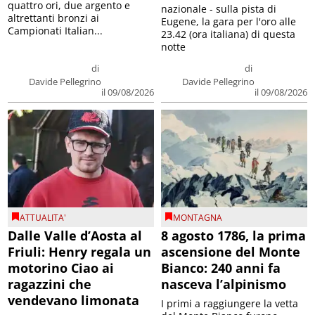
quattro ori, due argento e
nazionale - sulla pista di
altrettanti bronzi ai
Eugene, la gara per l'oro alle
Campionati Italian...
23.42 (ora italiana) di questa
notte
di
di
Davide Pellegrino
Davide Pellegrino
il 09/08/2026
il 09/08/2026
ATTUALITA'
MONTAGNA
Dalle Valle d’Aosta al
8 agosto 1786, la prima
Friuli: Henry regala un
ascensione del Monte
motorino Ciao ai
Bianco: 240 anni fa
ragazzini che
nasceva l’alpinismo
vendevano limonata
I primi a raggiungere la vetta