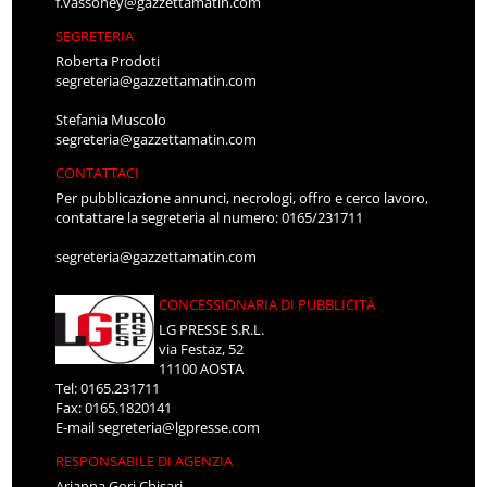
f.vassoney@gazzettamatin.com
SEGRETERIA
Roberta Prodoti
segreteria@gazzettamatin.com
Stefania Muscolo
segreteria@gazzettamatin.com
CONTATTACI
Per pubblicazione annunci, necrologi, offro e cerco lavoro,
contattare la segreteria al numero: 0165/231711
segreteria@gazzettamatin.com
CONCESSIONARIA DI PUBBLICITÀ
LG PRESSE S.R.L.
via Festaz, 52
11100 AOSTA
Tel: 0165.231711
Fax: 0165.1820141
E-mail
segreteria@lgpresse.com
RESPONSABILE DI AGENZIA
Arianna Gori Chisari