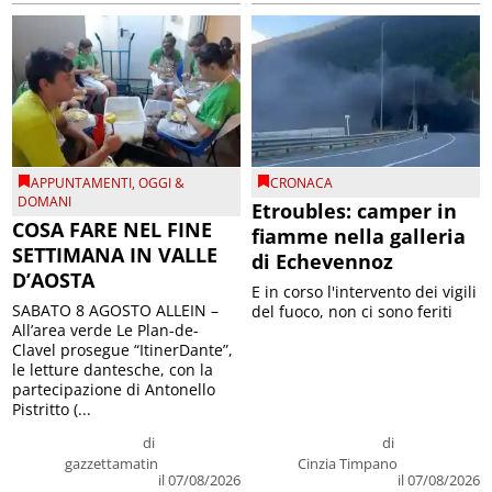
APPUNTAMENTI
,
OGGI &
CRONACA
DOMANI
Etroubles: camper in
COSA FARE NEL FINE
fiamme nella galleria
SETTIMANA IN VALLE
di Echevennoz
D’AOSTA
E in corso l'intervento dei vigili
SABATO 8 AGOSTO ALLEIN –
del fuoco, non ci sono feriti
All’area verde Le Plan-de-
Clavel prosegue “ItinerDante”,
le letture dantesche, con la
partecipazione di Antonello
Pistritto (...
di
di
gazzettamatin
Cinzia Timpano
il 07/08/2026
il 07/08/2026