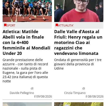
SPORT
ATTUALITA'
Atletica: Matilde
Dalle Valle d’Aosta al
Abelli vola in finale
Friuli: Henry regala un
con la 4×400
motorino Ciao ai
femminile ai Mondiali
ragazzini che
Under 20
vendevano limonata
Grande prestazione delle
Ondata di generosità per i tre
azzurre - con tanto di record
giovani della provincia di
nazionale - sulla pista di
Udine
Eugene, la gara per l'oro alle
23.42 (ora italiana) di questa
notte
di
di
Davide Pellegrino
Cinzia Timpano
il 09/08/2026
il 08/08/2026