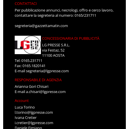
CONTATTACI
Per pubblicazione annunci, necrologi, offro e cerco lavoro,
contattare la segreteria al numero: 0165/231711
segreteria@gazzettamatin.com
CONCESSIONARIA DI PUBBLICITÀ
LG PRESSE S.R.L.
via Festaz, 52
11100 AOSTA
Tel: 0165.231711
Fax: 0165.1820141
E-mail
segreteria@lgpresse.com
RESPONSABILE DI AGENZIA
Arianna Gori Chisari
E-mail
a.chisari@lgpresse.com
Account
Luca Torino
l.torino@lgpresse.com
Ivana Cretier
i.cretier@lgpresse.com
Daniele Fimiano