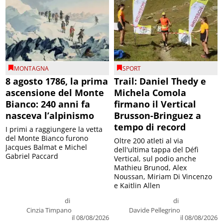
MONTAGNA
SPORT
8 agosto 1786, la prima
Trail: Daniel Thedy e
ascensione del Monte
Michela Comola
Bianco: 240 anni fa
firmano il Vertical
nasceva l’alpinismo
Brusson-Bringuez a
tempo di record
I primi a raggiungere la vetta
del Monte Bianco furono
Oltre 200 atleti al via
Jacques Balmat e Michel
dell'ultima tappa del Défì
Gabriel Paccard
Vertical, sul podio anche
Mathieu Brunod, Alex
Noussan, Miriam Di Vincenzo
e Kaitlin Allen
di
di
Cinzia Timpano
Davide Pellegrino
il 08/08/2026
il 08/08/2026