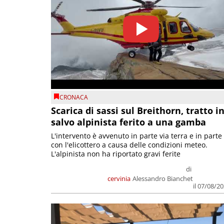
CRONACA
Scarica di sassi sul Breithorn, tratto i
salvo alpinista ferito a una gamba
L'intervento è avvenuto in parte via terra e in parte
con l'elicottero a causa delle condizioni meteo.
L'alpinista non ha riportato gravi ferite
di
cervinia
Alessandro Bianchet
il 07/08/2