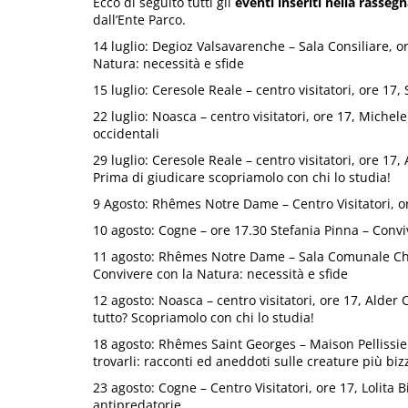
Ecco di seguito tutti gli
eventi inseriti nella rassegn
dall’Ente Parco.
14 luglio: Degioz Valsavarenche – Sala Consiliare, o
Natura: necessità e sfide
15 luglio: Ceresole Reale – centro visitatori, ore 17
22 luglio: Noasca – centro visitatori, ore 17, Michele
occidentali
29 luglio: Ceresole Reale – centro visitatori, ore 17
Prima di giudicare scopriamolo con chi lo studia!
9 Agosto: Rhêmes Notre Dame – Centro Visitatori, 
10 agosto: Cogne – ore 17.30 Stefania Pinna – Convi
11 agosto: Rhêmes Notre Dame – Sala Comunale Chan
Convivere con la Natura: necessità e sfide
12 agosto: Noasca – centro visitatori, ore 17, Alde
tutto? Scopriamolo con chi lo studia!
18 agosto: Rhêmes Saint Georges – Maison Pellissier,
trovarli: racconti ed aneddoti sulle creature più biz
23 agosto: Cogne – Centro Visitatori, ore 17, Lolita 
antipredatorie