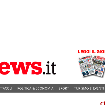
TTACOLI
POLITICA & ECONOMIA
SPORT
TURISMO & EVENTI
C