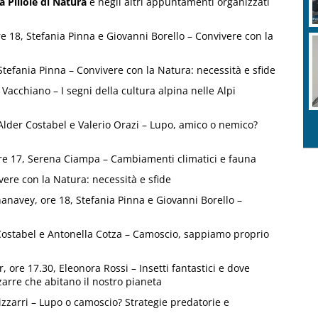
a Pillole di Natura
e negli altri appuntamenti organizzati
re 18, Stefania Pinna e Giovanni Borello – Convivere con la
, Stefania Pinna – Convivere con la Natura: necessità e sfide
 Vacchiano – I segni della cultura alpina nelle Alpi
, Alder Costabel e Valerio Orazi – Lupo, amico o nemico?
ore 17, Serena Ciampa – Cambiamenti climatici e fauna
vere con la Natura: necessità e sfide
avey, ore 18, Stefania Pinna e Giovanni Borello –
r Costabel e Antonella Cotza – Camoscio, sappiamo proprio
 ore 17.30, Eleonora Rossi – Insetti fantastici e dove
zarre che abitano il nostro pianeta
Bizzarri – Lupo o camoscio? Strategie predatorie e