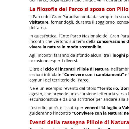
La filosofia del Parco si sposa con Pill
Il Parco del Gran Paradiso fonda da sempre la sua
visitatore
, fornendogli, durante il soggiorno, conos
dell’area.
In quest’ottica, l’Ente Parco Nazionale del Gran Par
incontri che vertono sui temi della
conservazione di
vivere la natura in modo sostenibile
.
Agli incontri faranno da sfondo alcuni tra i
luoghi p
occasione esperti diversi.
Oltre al
ciclo di incontri Pillole di Natura
, nell’ambi
sezioni intitolate
“Convivere con i cambiamenti”
e
comuni del territorio del Parco.
Ne è un esempio l’evento dal titolo
“Territorio, U
agosto, che prevede un’escursione letteraria verso
escursionistica e da una scrittrice per andare alla 
L’esordio, però, è fissato per
venerdì 14 luglio a Va
guideranno l’incontro
“Convivere con la Natura: nec
Eventi della rassegna Pillole di Natur