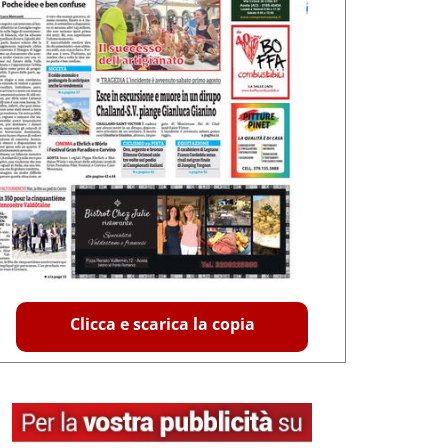
Clicca e scarica la copia