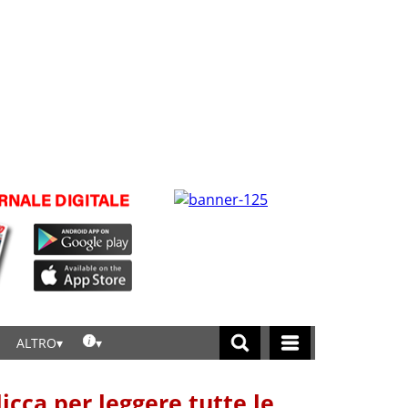
ALTRO
licca per leggere tutte le