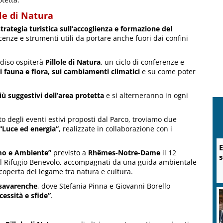
ole di Natura
strategia turistica sull’accoglienza e formazione del
cenze e strumenti utili da portare anche fuori dai confini
adiso ospiterà
Pillole di Natura
, un ciclo di conferenze e
 fauna e flora, sui cambiamenti climatici
e su come poter
iù suggestivi dell’area protetta
e si alterneranno in ogni
to degli eventi estivi proposti dal Parco, troviamo due
“Luce ed energia”
, realizzate in collaborazione con i
E
omo e Ambiente”
previsto a
Rhêmes-Notre-Dame
il 12
s
 il Rifugio Benevolo, accompagnati da una guida ambientale
scoperta del legame tra natura e cultura.
lsavarenche
, dove Stefania Pinna e Giovanni Borello
essità e sfide”
.
a