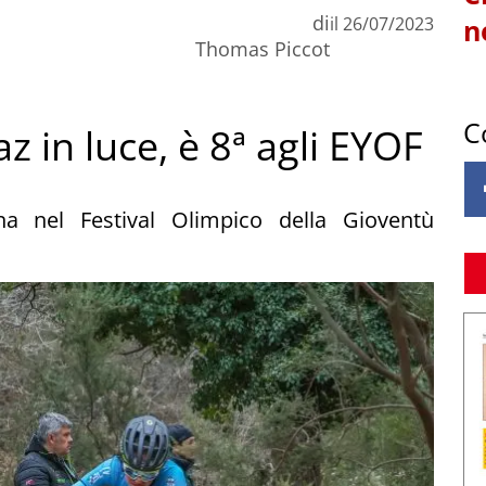
di
il
26/07/2023
n
Thomas Piccot
C
 in luce, è 8ª agli EYOF
na nel Festival Olimpico della Gioventù