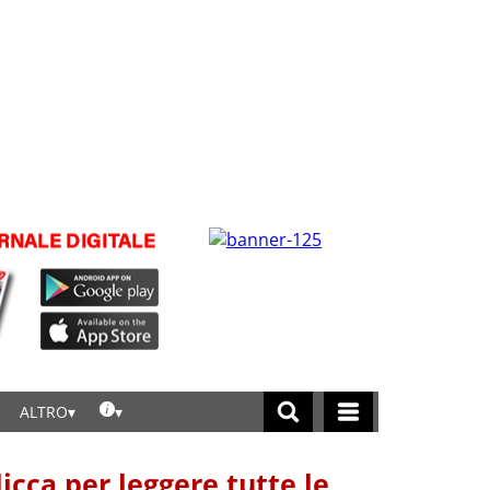
ALTRO
licca per leggere tutte le