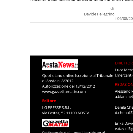
di
Davide Pellegrino
il 06/08/2
DIRETTOR
Luca Merc
l.mercant
Quotidiano online Iscrizione al Tribunale
di Aosta n. 8/2012
REDAZIO
Autorizzazione del 13/12/2012
Alessandr
www.gazzettamatin.com
a.bianche
Editore
Danila Ch
LG PRESSE S.R.L.
d.chenal@
via Festaz, 52 11100 AOSTA
Erika Davi
e.david@g
Settimanale del Lunedì. Iscrizione al