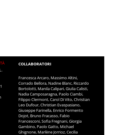
ITÀ
COLLABORATORI
L.
Francesca Arcaro, Massimo Altini,
Corrado Bellora, Nadine Blanc, Riccardo
11
Bortolotti, Manila Calipari, Giulia Calisti,
Nadia Camposaragna, Paolo Ciambi,
m
Filippo Clermont, Carol Di Vito, Christian
Leo Dufour, Christian Evaspasiano,
Giuseppe Farinella, Enrico Formento
Dojot, Bruno Fracasso, Fabio
Francesconi, Sofia Fregnani, Giorgia
Gambino, Paolo Gatto, Michael
Ghignone, Marlène Jorrioz, Cecilia