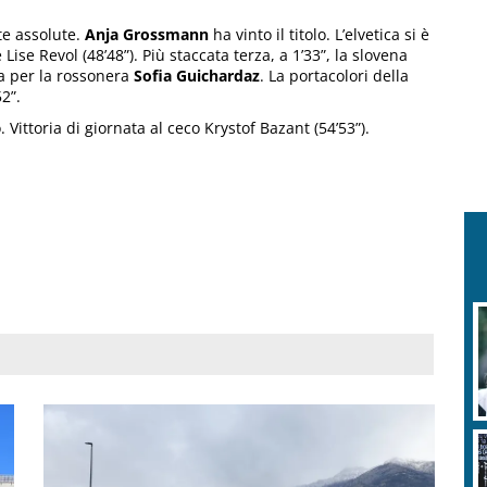
te assolute.
Anja Grossmann
ha vinto il titolo. L’elvetica si è
Lise Revol (48’48”). Più staccata terza, a 1’33”, la slovena
za per la rossonera
Sofia Guichardaz
. La portacolori della
2”.
. Vittoria di giornata al ceco Krystof Bazant (54’53”).