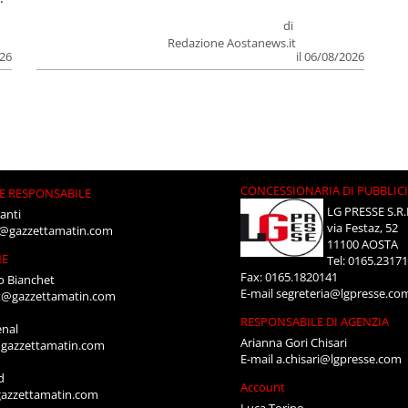
di
Redazione Aostanews.it
026
il 06/08/2026
CONCESSIONARIA DI PUBBLIC
E RESPONSABILE
LG PRESSE S.R.
anti
via Festaz, 52
i@gazzettamatin.com
11100 AOSTA
NE
Tel: 0165.2317
Fax: 0165.1820141
o Bianchet
E-mail
segreteria@lgpresse.co
t@gazzettamatin.com
RESPONSABILE DI AGENZIA
enal
Arianna Gori Chisari
gazzettamatin.com
E-mail
a.chisari@lgpresse.com
d
Account
azzettamatin.com
Luca Torino