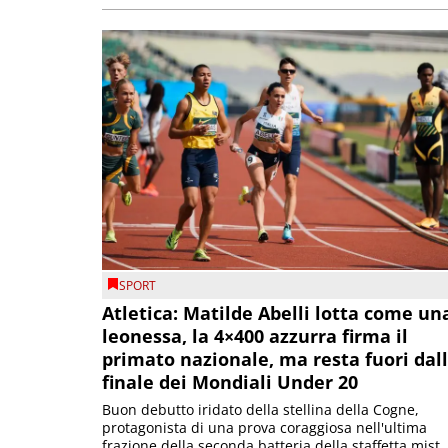
SPORT
Atletica: Matilde Abelli lotta come un
leonessa, la 4×400 azzurra firma il
primato nazionale, ma resta fuori dal
finale dei Mondiali Under 20
Buon debutto iridato della stellina della Cogne,
protagonista di una prova coraggiosa nell'ultima
frazione della seconda batteria della staffetta mist..