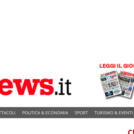
TTACOLI
POLITICA & ECONOMIA
SPORT
TURISMO & EVENTI
C