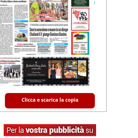
Clicca e scarica la copia