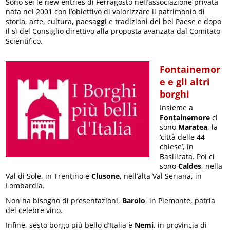
Sono sei le new entries di Ferragosto nell’associazione privata
nata nel 2001 con l’obiettivo di valorizzare il patrimonio di
storia, arte, cultura, paesaggi e tradizioni del bel Paese e dopo
il sì del Consiglio direttivo alla proposta avanzata dal Comitato
Scientifico.
Fontainemor
e e gli altri
borghi
Insieme a
Fontainemore
ci
sono
Maratea
, la
‘città delle 44
chiese’, in
Basilicata. Poi ci
sono
Caldes
, nella
Val di Sole, in Trentino e
Clusone
, nell’alta Val Seriana, in
Lombardia.
Non ha bisogno di presentazioni,
Barolo
, in Piemonte, patria
del celebre vino.
Infine, sesto borgo più bello d’Italia è
Nemi
, in provincia di