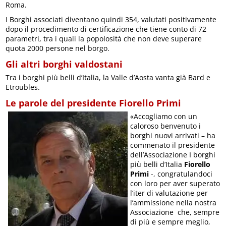
Roma.
I Borghi associati diventano quindi 354, valutati positivamente
dopo il procedimento di certificazione che tiene conto di 72
parametri, tra i quali la popolosità che non deve superare
quota 2000 persone nel borgo.
Gli altri borghi valdostani
Tra i borghi più belli d’Italia, la Valle d’Aosta vanta già Bard e
Etroubles.
Le parole del presidente Fiorello Primi
«Accogliamo con un
caloroso benvenuto i
borghi nuovi arrivati – ha
commenato il presidente
dell’Associazione I borghi
più belli d’Italia
Fiorello
Primi
-, congratulandoci
con loro per aver superato
l’iter di valutazione per
l’ammissione nella nostra
Associazione che, sempre
di più e sempre meglio,