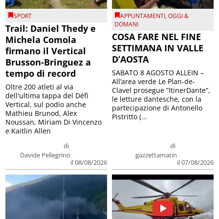
SPORT
APPUNTAMENTI
,
OGGI &
DOMANI
Trail: Daniel Thedy e
COSA FARE NEL FINE
Michela Comola
SETTIMANA IN VALLE
firmano il Vertical
D’AOSTA
Brusson-Bringuez a
tempo di record
SABATO 8 AGOSTO ALLEIN –
All’area verde Le Plan-de-
Oltre 200 atleti al via
Clavel prosegue “ItinerDante”,
dell'ultima tappa del Défì
le letture dantesche, con la
Vertical, sul podio anche
partecipazione di Antonello
Mathieu Brunod, Alex
Pistritto (...
Noussan, Miriam Di Vincenzo
e Kaitlin Allen
di
di
Davide Pellegrino
gazzettamatin
il 08/08/2026
il 07/08/2026