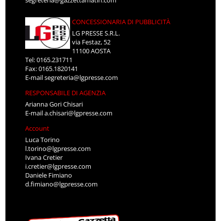
segreteria@gazzettamatin.com
CONCESSIONARIA DI PUBBLICITÀ
LG PRESSE S.R.L.
via Festaz, 52
11100 AOSTA
Tel: 0165.231711
Fax: 0165.1820141
E-mail
segreteria@lgpresse.com
RESPONSABILE DI AGENZIA
Arianna Gori Chisari
E-mail
a.chisari@lgpresse.com
Account
Luca Torino
l.torino@lgpresse.com
Ivana Cretier
i.cretier@lgpresse.com
Daniele Fimiano
d.fimiano@lgpresse.com