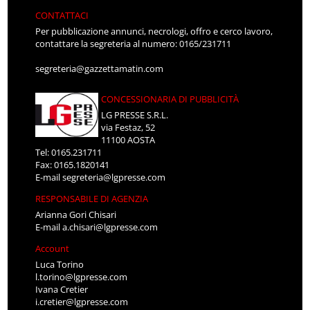
CONTATTACI
Per pubblicazione annunci, necrologi, offro e cerco lavoro,
contattare la segreteria al numero: 0165/231711
segreteria@gazzettamatin.com
CONCESSIONARIA DI PUBBLICITÀ
LG PRESSE S.R.L.
via Festaz, 52
11100 AOSTA
Tel: 0165.231711
Fax: 0165.1820141
E-mail
segreteria@lgpresse.com
RESPONSABILE DI AGENZIA
Arianna Gori Chisari
E-mail
a.chisari@lgpresse.com
Account
Luca Torino
l.torino@lgpresse.com
Ivana Cretier
i.cretier@lgpresse.com