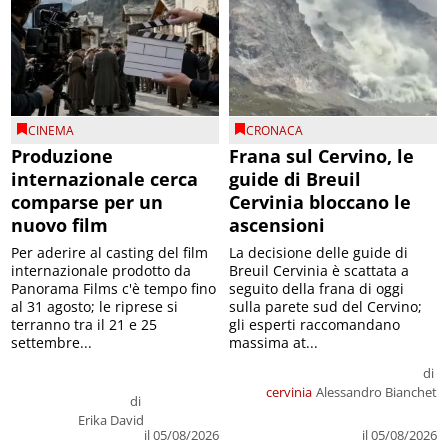
CINEMA
CRONACA
Produzione
Frana sul Cervino, le
internazionale cerca
guide di Breuil
comparse per un
Cervinia bloccano le
nuovo film
ascensioni
Per aderire al casting del film
La decisione delle guide di
internazionale prodotto da
Breuil Cervinia è scattata a
Panorama Films c'è tempo fino
seguito della frana di oggi
al 31 agosto; le riprese si
sulla parete sud del Cervino;
terranno tra il 21 e 25
gli esperti raccomandano
settembre...
massima at...
di
cervinia
Alessandro Bianchet
di
Erika David
il 05/08/2026
il 05/08/2026