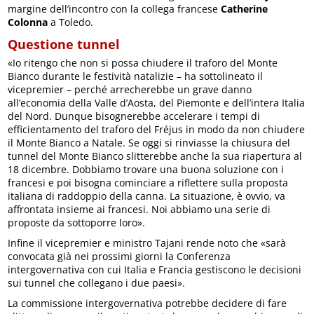
margine dell’incontro con la collega francese
Catherine
Colonna
a Toledo.
Questione tunnel
«Io ritengo che non si possa chiudere il traforo del Monte
Bianco durante le festività natalizie – ha sottolineato il
vicepremier – perché arrecherebbe un grave danno
all’economia della Valle d’Aosta, del Piemonte e dell’intera Italia
del Nord. Dunque bisognerebbe accelerare i tempi di
efficientamento del traforo del Fréjus in modo da non chiudere
il Monte Bianco a Natale. Se oggi si rinviasse la chiusura del
tunnel del Monte Bianco slitterebbe anche la sua riapertura al
18 dicembre. Dobbiamo trovare una buona soluzione con i
francesi e poi bisogna cominciare a riflettere sulla proposta
italiana di raddoppio della canna. La situazione, è ovvio, va
affrontata insieme ai francesi. Noi abbiamo una serie di
proposte da sottoporre loro».
Infine il vicepremier e ministro Tajani rende noto che «sarà
convocata già nei prossimi giorni la Conferenza
intergovernativa con cui Italia e Francia gestiscono le decisioni
sui tunnel che collegano i due paesi».
La commissione intergovernativa potrebbe decidere di fare