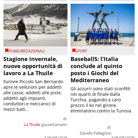
PUBBLIREDAZIONALI
SPORT
Stagione invernale,
Baseball5: l’Italia
nuove opportunità di
conclude al quinto
lavoro a La Thuile
posto i Giochi del
Mediterraneo
Funivie Piccolo San Bernardo
apre le selezioni per addetti
Gli azzurri sono stati sconfitti
alle casse, addetti alle piste,
nei quarti di finale dalla
addetti agli impianti,
Turchia, pagando a caro
conduttori e meccanici di
prezzo il ko nel girone
mezzi batt...
eliminatorio contro la Tunisia
di
La Thuile
gazzettamatin
di
Davide Pellegrino
il 05/08/2026
il 05/08/2026