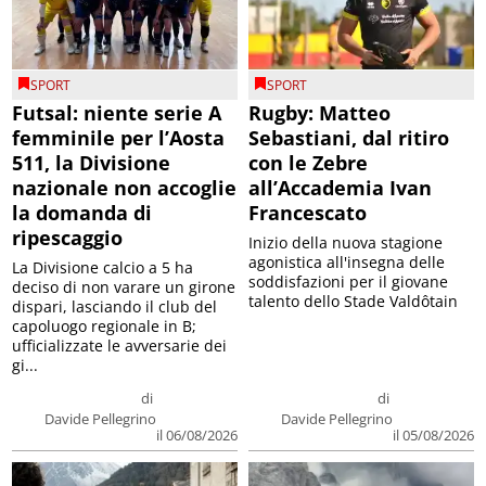
SPORT
SPORT
Futsal: niente serie A
Rugby: Matteo
femminile per l’Aosta
Sebastiani, dal ritiro
511, la Divisione
con le Zebre
nazionale non accoglie
all’Accademia Ivan
la domanda di
Francescato
ripescaggio
Inizio della nuova stagione
agonistica all'insegna delle
La Divisione calcio a 5 ha
soddisfazioni per il giovane
deciso di non varare un girone
talento dello Stade Valdôtain
dispari, lasciando il club del
capoluogo regionale in B;
ufficializzate le avversarie dei
gi...
di
di
Davide Pellegrino
Davide Pellegrino
il 06/08/2026
il 05/08/2026