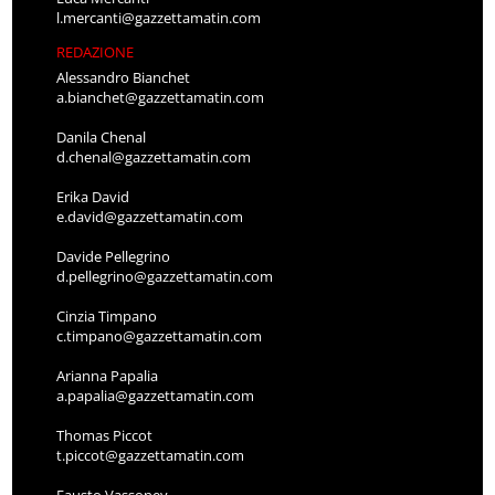
l.mercanti@gazzettamatin.com
REDAZIONE
Alessandro Bianchet
a.bianchet@gazzettamatin.com
Danila Chenal
d.chenal@gazzettamatin.com
Erika David
e.david@gazzettamatin.com
Davide Pellegrino
d.pellegrino@gazzettamatin.com
Cinzia Timpano
c.timpano@gazzettamatin.com
Arianna Papalia
a.papalia@gazzettamatin.com
Thomas Piccot
t.piccot@gazzettamatin.com
Fausto Vassoney