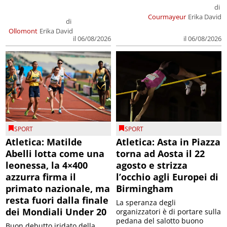
di
Courmayeur
Erika David
di
Ollomont
Erika David
il 06/08/2026
il 06/08/2026
SPORT
SPORT
Atletica: Matilde
Atletica: Asta in Piazza
Abelli lotta come una
torna ad Aosta il 22
leonessa, la 4×400
agosto e strizza
azzurra firma il
l’occhio agli Europei di
primato nazionale, ma
Birmingham
resta fuori dalla finale
La speranza degli
dei Mondiali Under 20
organizzatori è di portare sulla
pedana del salotto buono
Buon debutto iridato della