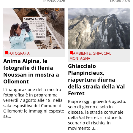
il 06/08/2026
il 06/08/2026
FOTOGRAFIA
AMBIENTE
,
GHIACCIAI
,
MONTAGNA
Anima Alpina, le
Ghiacciaio
fotografie di Ilenia
Planpincieux,
Noussan in mostra a
riapertura diurna
Ollomont
della strada della Val
L'inaugurazione della mostra
Ferret
fotografica è in programma
venerdì 7 agosto alle 18, nella
Riapre oggi, giovedì 6 agosto,
sala espositiva del Comune di
solo di giorno e solo in
Ollomont; le immagini esposte
discesa, la strada comunale
sa...
della Val Ferret; si riduce lo
scenario di rischio, in
movimento u...