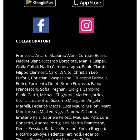
COLLABORATORI
Francesca Arcaro, Massimo Altini, Corrado Bellora,
Nadine Blanc, Riccardo Bortolotti, Manila Calipari,
Giulia Calisti, Nadia Camposaragna, Paolo Ciambi,
Filippo Clermont, Carol Di Vito, Christian Leo
Dufour, Christian Evaspasiano, Giuseppe Farinella,
Enrico Formento Dojot, Bruno Fracasso, Fabio
Francesconi, Sofia Fregnani, Giorgia Gambino,
Paolo Gatto, Michael Ghignone, Marlène Jorrioz,
Cecilia Lazzarotto, Giacomo Mangano, Angela
Marrelli, Federico Mecca, Luca Mauro Melloni, Marc
Montrosset, Matteo Nigra, Sabrina Olibano,
Emiliano Pala, Gabriele Peloso, Maurizio Pitti, Loris
Ponsetto, Andrea Portigliatti, Mattia Pramotton,
Deniel Pession, Raffaele Romano, Enrico Ruggeri,
Riccardo Savoye, Federica Tercinod, Federico
Tigellio Benvenuto, Luca Massimo Trifilò