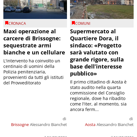
CRONACA
COMUNI
Maxi operazione al
Supermercato al
carcere di Brissogne:
Quartiere Dora, il
sequestrate armi
sindaco: «Progetto
bianche e un cellulare
sarà valutato con
grande rigore, sulla
L'intervento ha coinvolto un
base dell’interesse
centinaio di uomini della
Polizia penitenziaria,
pubblico»
provenienti da tutti gli istituti
Il primo cittadino di Aosta è
del Provveditorato
stato audito nella quarta
commissione del Consiglio
regionale, dove ha ribadito
come l'iter, al momento, sia
ancora ferm...
di
di
Brissogne
Alessandro Bianchet
Aosta
Alessandro Bianchet