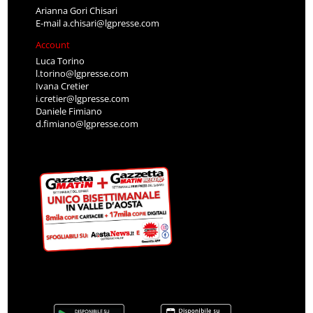
Arianna Gori Chisari
E-mail
a.chisari@lgpresse.com
Account
Luca Torino
l.torino@lgpresse.com
Ivana Cretier
i.cretier@lgpresse.com
Daniele Fimiano
d.fimiano@lgpresse.com