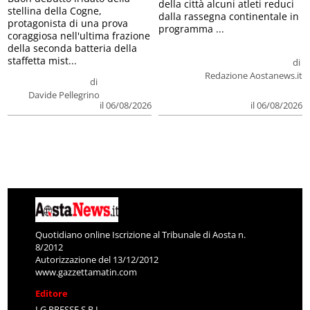
della città alcuni atleti reduci
stellina della Cogne,
dalla rassegna continentale in
protagonista di una prova
programma ...
coraggiosa nell'ultima frazione
della seconda batteria della
staffetta mist...
di
Redazione Aostanews.it
di
Davide Pellegrino
il 06/08/2026
il 06/08/2026
Quotidiano online Iscrizione al Tribunale di Aosta n.
8/2012
Autorizzazione del 13/12/2012
www.gazzettamatin.com
Editore
LG PRESSE S.R.L.