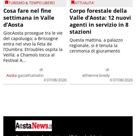
TURISMO & TEMPO LIBERO
ATTUALITA'
Cosa fare nel fine
Corpo forestale della
settimana in Valle
Valle d’Aosta: 12 nuovi
d’Aosta
agenti in servizio in 8
stazioni
GiocAosta prosegue tra le vie
del capoluogo; a Brissogne
Questa mattina, a palazzo
entra nel vivo la Feta de
regionale, si è tenuta la
l’Oumbra; Etroubles ospita la
cerimonia di giuramento
Veillà; a Chamois tocca al
Festival A...
di
di
Aosta
gazzettamatin
ethienne bredy
il 07/08/2026
il 07/08/2026