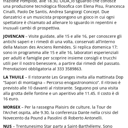
frazione Pompiod, alle 18.30, OIDA_lo sguardo che conosce
una produzione tecnologica filosofica con Elena Pisu, Francesca
Cinalli, Paolo De Santis, Andrea Sangiorgi Concept. Due
danzatrici e un musicista propongono un gioco in cui ogni
spettatore è chiamato ad allenare lo sguardo in repentini e
inusuali cambi di prospettiva.
JOVENCAN
– Visite guidate, alle 15 e alle 16, per conoscere gli
antichi saperi e i rimedi di una volta, conservati all’interno
della Maison des Anciens Remèdes. Si replica domenica 17;
sono in programma alle 15 e alle 16, laboratori esperienziali
per adulti e famiglie per scoprire insieme consigli e trucchi
utili per il nostro benessere, a partire dai rimedi del passato.
Prenotazioni obbligatoria al 333 3589863.
LA THUILE
– Il ristorante Les Granges invita alla mattinata Dop
“Sapori di montagna – Percorso enogastronomico”. Il ritrovo è
previsto alle 10 davanti al ristorante. Seguono poi una visita
alla grotta delle fontine e un aperitivo alle 11.45. Il costo è di
16 euro.
MORGEX
– Per la rassegna Plaisirs de culture, la Tour de
l’Archet ospita, alle 9.30, la conferenza Dante nella crsisi del
Novecento da Pound a Pasolini di Roberto Antonelli.
NUS
– Trentunesimo Star party a Saint-Barthélemy. Sono