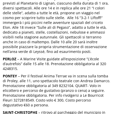
previsti al Planetario di Lignan, ciascuno della durata di 1 ora,
diversi spettacoli. Alle ore 14 e in replica alle ore 21 “I colori
delle stelle”, adatto a tutte le età, propone un viaggio nel
cosmo per scoprire tutto sulle stelle. Alle 16 “3-2-1 Liftoff!”
immergerà i più piccini nelle avventure spaziali del criceto
Elon. Alle 18 invece “Sulle ali di Pegaso”, adatto a tutte le età,
dedicato a pianeti, stelle, costellazioni, nebulose e ammassi
visibili nella stagione autunnale. Gli spettacoli si terranno
anche in caso di maltempo. Dalle 10 alle 20 sarà inoltre
possibile piazzare la propria strumentazione di osservazione
nell’area verde di Leyssé, fino ad esaurimento posti.
PERLOZ
– A Marine Visite guidate all’esposizione “L’école
d’autrefois” dalle 15 alle 18. Prenotazione obbligatoria al 320
4248315.
PONTEY
– Per il festival Anima Terrae va in scena sulla tomba
di Proley, alle 11, uno spettacolo teatrale con Andrea Damarco.
Prenotazione obbligatoria al 349 8232104. QUART- Volo in
elicottero e percorso de gustativo (pranzo o cena) a seguire.
Prenotazione obbligatoria. Per info rivolgersi a Le Bourricot
Fleuri 3272818549. Costo volo € 300, Costo percorso
degustativo €60 a persona.
SAINT-CHRISTOPHE
– ritrovo al parcheggio del municipio in