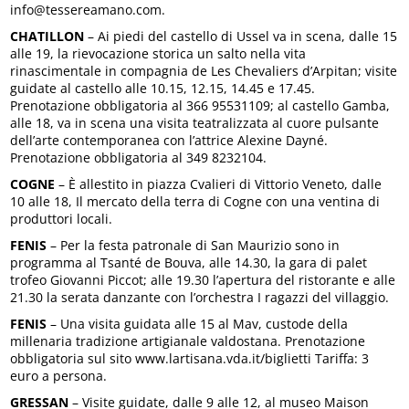
info@tessereamano.com.
CHATILLON
– Ai piedi del castello di Ussel va in scena, dalle 15
alle 19, la rievocazione storica un salto nella vita
rinascimentale in compagnia de Les Chevaliers d’Arpitan; visite
guidate al castello alle 10.15, 12.15, 14.45 e 17.45.
Prenotazione obbligatoria al 366 95531109; al castello Gamba,
alle 18, va in scena una visita teatralizzata al cuore pulsante
dell’arte contemporanea con l’attrice Alexine Dayné.
Prenotazione obbligatoria al 349 8232104.
COGNE
– È allestito in piazza Cvalieri di Vittorio Veneto, dalle
10 alle 18, Il mercato della terra di Cogne con una ventina di
produttori locali.
FENIS
– Per la festa patronale di San Maurizio sono in
programma al Tsanté de Bouva, alle 14.30, la gara di palet
trofeo Giovanni Piccot; alle 19.30 l’apertura del ristorante e alle
21.30 la serata danzante con l’orchestra I ragazzi del villaggio.
FENIS
– Una visita guidata alle 15 al Mav, custode della
millenaria tradizione artigianale valdostana. Prenotazione
obbligatoria sul sito www.lartisana.vda.it/biglietti Tariffa: 3
euro a persona.
GRESSAN
– Visite guidate, dalle 9 alle 12, al museo Maison