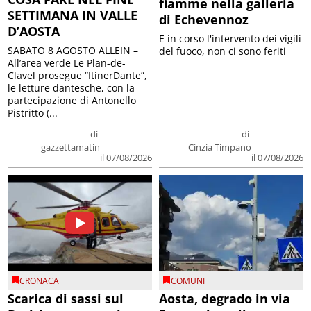
fiamme nella galleria
SETTIMANA IN VALLE
di Echevennoz
D’AOSTA
E in corso l'intervento dei vigili
SABATO 8 AGOSTO ALLEIN –
del fuoco, non ci sono feriti
All’area verde Le Plan-de-
Clavel prosegue “ItinerDante”,
le letture dantesche, con la
partecipazione di Antonello
Pistritto (...
di
di
gazzettamatin
Cinzia Timpano
il 07/08/2026
il 07/08/2026
CRONACA
COMUNI
Scarica di sassi sul
Aosta, degrado in via