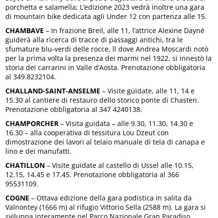
porchetta e salamella; L’edizione 2023 vedrà inoltre una gara
di mountain bike dedicata agli Under 12 con partenza alle 15.
CHAMBAVE
– In frazione Breil, alle 11, l’attrice Alexine Dayné
guiderà alla ricerca di tracce di passaggi antichi, tra le
sfumature blu-verdi delle rocce, lì dove Andrea Moscardi notò
per la prima volta la presenza dei marmi nel 1922, si innestò la
storia dei carrarini in Valle d’Aosta. Prenotazione obbligatoria
al 349.8232104.
CHALLAND-SAINT-ANSELME
– Visite guidate, alle 11, 14 e
15.30 al cantiere di restauro dello storico ponte di Chasten.
Prenotazione obbligatoria al 347 4240138.
CHAMPORCHER
– Visita guidata – alle 9.30, 11.30, 14.30 e
16.30 – alla cooperativa di tessitura Lou Dzeut con
dimostrazione dei lavori al telaio manuale di tela di canapa e
lino e dei manufatti.
CHATILLON
– Visite guidate al castello di Ussel alle 10.15,
12.15, 14.45 e 17.45. Prenotazione obbligatoria al 366
95531109.
COGNE
– Ottava edizione della gara podistica in salita da
Valnontey (1666 m) al rifugio Vittorio Sella (2588 m). La gara si
sviluppa interamente nel Parco Nazionale Gran Paradiso.