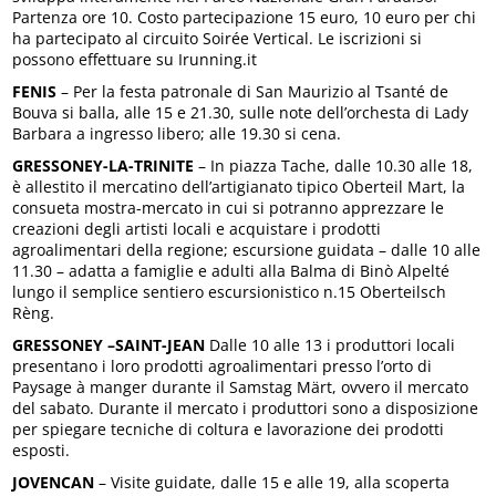
Partenza ore 10. Costo partecipazione 15 euro, 10 euro per chi
ha partecipato al circuito Soirée Vertical. Le iscrizioni si
possono effettuare su Irunning.it
FENIS
– Per la festa patronale di San Maurizio al Tsanté de
Bouva si balla, alle 15 e 21.30, sulle note dell’orchesta di Lady
Barbara a ingresso libero; alle 19.30 si cena.
GRESSONEY-LA-TRINITE
– In piazza Tache, dalle 10.30 alle 18,
è allestito il mercatino dell’artigianato tipico Oberteil Mart, la
consueta mostra-mercato in cui si potranno apprezzare le
creazioni degli artisti locali e acquistare i prodotti
agroalimentari della regione; escursione guidata – dalle 10 alle
11.30 – adatta a famiglie e adulti alla Balma di Binò Alpelté
lungo il semplice sentiero escursionistico n.15 Oberteilsch
Rèng.
GRESSONEY –SAINT-JEAN
Dalle 10 alle 13 i produttori locali
presentano i loro prodotti agroalimentari presso l’orto di
Paysage à manger durante il Samstag Märt, ovvero il mercato
del sabato. Durante il mercato i produttori sono a disposizione
per spiegare tecniche di coltura e lavorazione dei prodotti
esposti.
JOVENCAN
– Visite guidate, dalle 15 e alle 19, alla scoperta