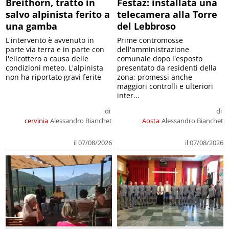
Breithorn, tratto in
Festaz: installata una
salvo alpinista ferito a
telecamera alla Torre
una gamba
del Lebbroso
L'intervento è avvenuto in
Prime contromosse
parte via terra e in parte con
dell'amministrazione
l'elicottero a causa delle
comunale dopo l'esposto
condizioni meteo. L'alpinista
presentato da residenti della
non ha riportato gravi ferite
zona; promessi anche
maggiori controlli e ulteriori
inter...
di
di
cervinia
Alessandro Bianchet
Aosta
Alessandro Bianchet
il 07/08/2026
il 07/08/2026