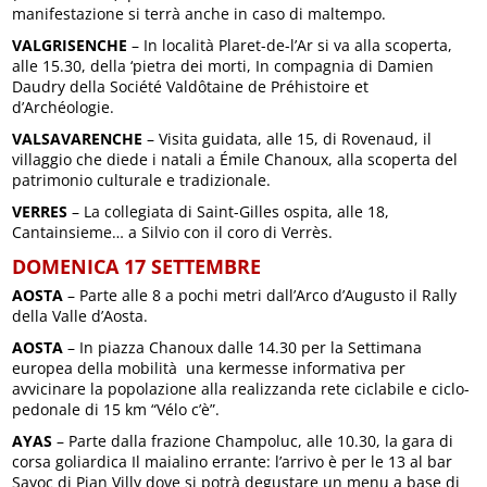
manifestazione si terrà anche in caso di maltempo.
VALGRISENCHE
– In località Plaret-de-l’Ar si va alla scoperta,
alle 15.30, della ‘pietra dei morti, In compagnia di Damien
Daudry della Société Valdôtaine de Préhistoire et
d’Archéologie.
VALSAVARENCHE
– Visita guidata, alle 15, di Rovenaud, il
villaggio che diede i natali a Émile Chanoux, alla scoperta del
patrimonio culturale e tradizionale.
VERRES
– La collegiata di Saint-Gilles ospita, alle 18,
Cantainsieme… a Silvio con il coro di Verrès.
DOMENICA 17 SETTEMBRE
AOSTA
– Parte alle 8 a pochi metri dall’Arco d’Augusto il Rally
della Valle d’Aosta.
AOSTA
– In piazza Chanoux dalle 14.30 per la Settimana
europea della mobilità una kermesse informativa per
avvicinare la popolazione alla realizzanda rete ciclabile e ciclo-
pedonale di 15 km “Vélo c’è”.
AYAS
– Parte dalla frazione Champoluc, alle 10.30, la gara di
corsa goliardica Il maialino errante: l’arrivo è per le 13 al bar
Sayoc di Pian Villy dove si potrà degustare un menu a base di