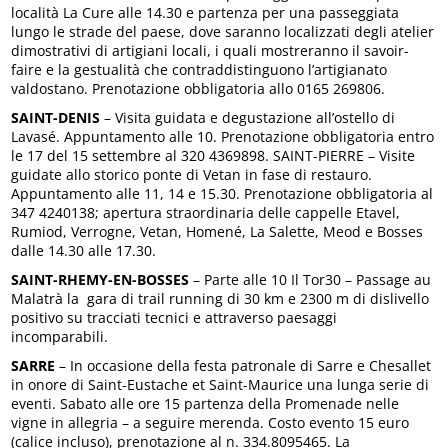
località La Cure alle 14.30 e partenza per una passeggiata
lungo le strade del paese, dove saranno localizzati degli atelier
dimostrativi di artigiani locali, i quali mostreranno il savoir-
faire e la gestualità che contraddistinguono l’artigianato
valdostano. Prenotazione obbligatoria allo 0165 269806.
SAINT-DENIS
– Visita guidata e degustazione all’ostello di
Lavasé. Appuntamento alle 10. Prenotazione obbligatoria entro
le 17 del 15 settembre al 320 4369898. SAINT-PIERRE – Visite
guidate allo storico ponte di Vetan in fase di restauro.
Appuntamento alle 11, 14 e 15.30. Prenotazione obbligatoria al
347 4240138; apertura straordinaria delle cappelle Etavel,
Rumiod, Verrogne, Vetan, Homené, La Salette, Meod e Bosses
dalle 14.30 alle 17.30.
SAINT-RHEMY-EN-BOSSES
– Parte alle 10 Il Tor30 – Passage au
Malatrà la gara di trail running di 30 km e 2300 m di dislivello
positivo su tracciati tecnici e attraverso paesaggi
incomparabili.
SARRE
– In occasione della festa patronale di Sarre e Chesallet
in onore di Saint-Eustache et Saint-Maurice una lunga serie di
eventi. Sabato alle ore 15 partenza della Promenade nelle
vigne in allegria – a seguire merenda. Costo evento 15 euro
(calice incluso), prenotazione al n. 334.8095465. La