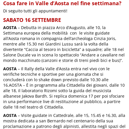
Cosa fare in Valle d’Aosta nel fine settimana?
Di seguito tutti gli appuntamenti!
SABATO 16 SETTEMBRE
AOSTA
– Debutta in piazza Arco d’Augusto, alle 10, la
Settimana europea della mobilità con le visite guidate
all’Aosta romana in compagnia dell’archeologa Cinzia Joris,
mentre alle 15.30 nei Giardini Lussu sarà la volta della
divertente “Caccia al tesoro in bicicletta” a squadre; alle 18 nel
Salone Ducale va in scena lo spettacolo “Andare a cavallare nel
mondo macchinato (canzoni e storie di treni piedi bici e bus)”.
AOSTA
– Il Rally della Valle d’Aosta entra nel vivo con le
verifiche tecniche e sportive per una giornata che si
concluderà con lo shake down previsto dalle 10.30 alle
16.AOSTA – È in programma alla Cittadella dei giovani, dalle 10
alle 18, il laboratorio Rizomi sotto la guida del musicista
albanese Jakova Bardh. Si replica domenica 17 per poi sfociare
in una performance live di restituzione al pubblico, a partire
dalle 18 nel teatro di Cittadella.
AOSTA
– Visite guidate in Cattedrale, alle 15, 15.45 e 16.30, alla
mostra dedicata a san Bernardo nel centenario della sua
proclamazione a patrono degli alpinisti, allestita negli spazi del