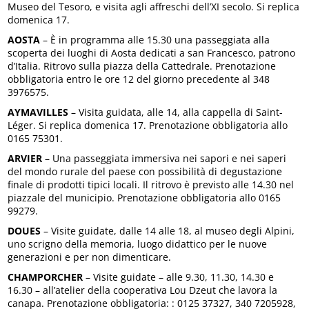
Museo del Tesoro, e visita agli affreschi dell’XI secolo. Si replica
domenica 17.
AOSTA
– È in programma alle 15.30 una passeggiata alla
scoperta dei luoghi di Aosta dedicati a san Francesco, patrono
d’Italia. Ritrovo sulla piazza della Cattedrale. Prenotazione
obbligatoria entro le ore 12 del giorno precedente al 348
3976575.
AYMAVILLES
– Visita guidata, alle 14, alla cappella di Saint-
Léger. Si replica domenica 17. Prenotazione obbligatoria allo
0165 75301.
ARVIER
– Una passeggiata immersiva nei sapori e nei saperi
del mondo rurale del paese con possibilità di degustazione
finale di prodotti tipici locali. Il ritrovo è previsto alle 14.30 nel
piazzale del municipio. Prenotazione obbligatoria allo 0165
99279.
DOUES
– Visite guidate, dalle 14 alle 18, al museo degli Alpini,
uno scrigno della memoria, luogo didattico per le nuove
generazioni e per non dimenticare.
CHAMPORCHER
– Visite guidate – alle 9.30, 11.30, 14.30 e
16.30 – all’atelier della cooperativa Lou Dzeut che lavora la
canapa. Prenotazione obbligatoria: : 0125 37327, 340 7205928,