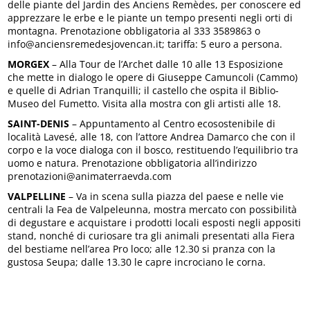
delle piante del Jardin des Anciens Remèdes, per conoscere ed
apprezzare le erbe e le piante un tempo presenti negli orti di
montagna. Prenotazione obbligatoria al 333 3589863 o
info@anciensremedesjovencan.it; tariffa: 5 euro a persona.
MORGEX
– Alla Tour de l’Archet dalle 10 alle 13 Esposizione
che mette in dialogo le opere di Giuseppe Camuncoli (Cammo)
e quelle di Adrian Tranquilli; il castello che ospita il Biblio-
Museo del Fumetto. Visita alla mostra con gli artisti alle 18.
SAINT-DENIS
– Appuntamento al Centro ecosostenibile di
località Lavesé, alle 18, con l’attore Andrea Damarco che con il
corpo e la voce dialoga con il bosco, restituendo l’equilibrio tra
uomo e natura. Prenotazione obbligatoria all’indirizzo
prenotazioni@animaterraevda.com
VALPELLINE
– Va in scena sulla piazza del paese e nelle vie
centrali la Fea de Valpeleunna, mostra mercato con possibilità
di degustare e acquistare i prodotti locali esposti negli appositi
stand, nonché di curiosare tra gli animali presentati alla Fiera
del bestiame nell’area Pro loco; alle 12.30 si pranza con la
gustosa Seupa; dalle 13.30 le capre incrociano le corna.