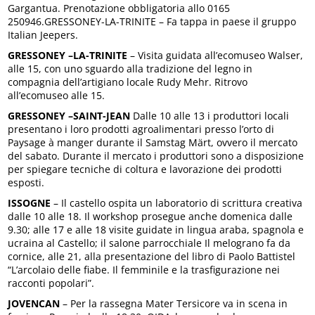
Gargantua. Prenotazione obbligatoria allo 0165
250946.GRESSONEY-LA-TRINITE – Fa tappa in paese il gruppo
Italian Jeepers.
GRESSONEY –LA-TRINITE
– Visita guidata all’ecomuseo Walser,
alle 15, con uno sguardo alla tradizione del legno in
compagnia dell’artigiano locale Rudy Mehr. Ritrovo
all’ecomuseo alle 15.
GRESSONEY –SAINT-JEAN
Dalle 10 alle 13 i produttori locali
presentano i loro prodotti agroalimentari presso l’orto di
Paysage à manger durante il Samstag Märt, ovvero il mercato
del sabato. Durante il mercato i produttori sono a disposizione
per spiegare tecniche di coltura e lavorazione dei prodotti
esposti.
ISSOGNE
– Il castello ospita un laboratorio di scrittura creativa
dalle 10 alle 18. Il workshop prosegue anche domenica dalle
9.30; alle 17 e alle 18 visite guidate in lingua araba, spagnola e
ucraina al Castello; il salone parrocchiale Il melograno fa da
cornice, alle 21, alla presentazione del libro di Paolo Battistel
“L’arcolaio delle fiabe. Il femminile e la trasfigurazione nei
racconti popolari”.
JOVENCAN
– Per la rassegna Mater Tersicore va in scena in