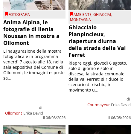
FOTOGRAFIA
AMBIENTE
,
GHIACCIAI
,
MONTAGNA
Anima Alpina, le
Ghiacciaio
fotografie di Ilenia
Planpincieux,
Noussan in mostra a
riapertura diurna
Ollomont
della strada della Val
L'inaugurazione della mostra
Ferret
fotografica è in programma
venerdì 7 agosto alle 18, nella
Riapre oggi, giovedì 6 agosto,
sala espositiva del Comune di
solo di giorno e solo in
Ollomont; le immagini esposte
discesa, la strada comunale
sa...
della Val Ferret; si riduce lo
scenario di rischio, in
movimento u...
di
Courmayeur
Erika David
di
Ollomont
Erika David
il 06/08/2026
il 06/08/2026