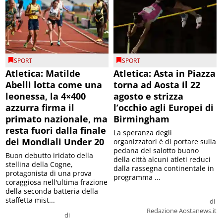
SPORT
SPORT
Atletica: Matilde
Atletica: Asta in Piazza
Abelli lotta come una
torna ad Aosta il 22
leonessa, la 4×400
agosto e strizza
azzurra firma il
l’occhio agli Europei di
primato nazionale, ma
Birmingham
resta fuori dalla finale
La speranza degli
dei Mondiali Under 20
organizzatori è di portare sulla
pedana del salotto buono
Buon debutto iridato della
della città alcuni atleti reduci
stellina della Cogne,
dalla rassegna continentale in
protagonista di una prova
programma ...
coraggiosa nell'ultima frazione
della seconda batteria della
staffetta mist...
di
Redazione Aostanews.it
di