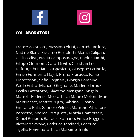
COLLABORATORI
Francesca Arcaro, Massimo Altini, Corrado Bellora,
Nadine Blanc, Riccardo Bortolotti, Manila Calipari,
Giulia Calisti, Nadia Camposaragna, Paolo Ciambi,
Filippo Clermont, Carol Di Vito, Christian Leo
Dufour, Christian Evaspasiano, Giuseppe Farinella,
Enrico Formento Dojot, Bruno Fracasso, Fabio
Francesconi, Sofia Fregnani, Giorgia Gambino,
Paolo Gatto, Michael Ghignone, Marlène Jorrioz,
Cecilia Lazzarotto, Giacomo Mangano, Angela
Marrelli, Federico Mecca, Luca Mauro Melloni, Marc
Montrosset, Matteo Nigra, Sabrina Olibano,
Emiliano Pala, Gabriele Peloso, Maurizio Pitti, Loris
Ponsetto, Andrea Portigliatti, Mattia Pramotton,
Deniel Pession, Raffaele Romano, Enrico Ruggeri,
Riccardo Savoye, Federica Tercinod, Federico
Tigellio Benvenuto, Luca Massimo Trifilò