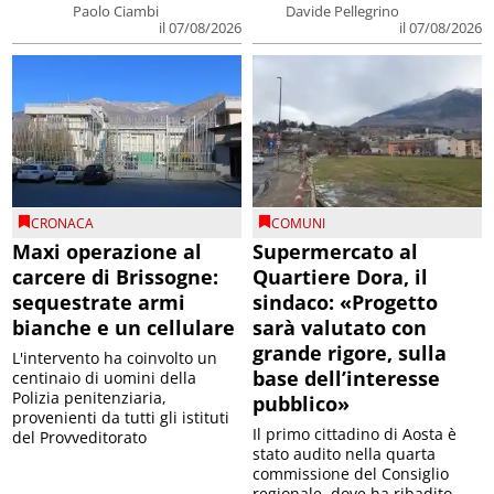
Paolo Ciambi
Davide Pellegrino
il 07/08/2026
il 07/08/2026
CRONACA
COMUNI
Maxi operazione al
Supermercato al
carcere di Brissogne:
Quartiere Dora, il
sequestrate armi
sindaco: «Progetto
bianche e un cellulare
sarà valutato con
grande rigore, sulla
L'intervento ha coinvolto un
base dell’interesse
centinaio di uomini della
Polizia penitenziaria,
pubblico»
provenienti da tutti gli istituti
Il primo cittadino di Aosta è
del Provveditorato
stato audito nella quarta
commissione del Consiglio
regionale, dove ha ribadito