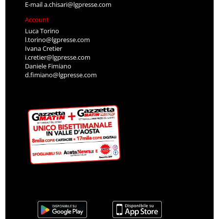
E-mail
a.chisari@lgpresse.com
Account
Luca Torino
l.torino@lgpresse.com
Ivana Cretier
i.cretier@lgpresse.com
Daniele Fimiano
d.fimiano@lgpresse.com