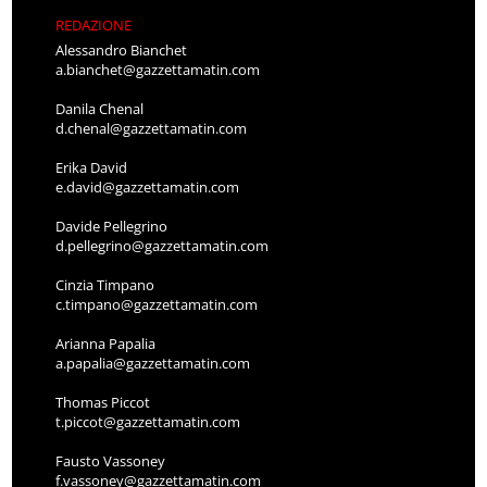
REDAZIONE
Alessandro Bianchet
a.bianchet@gazzettamatin.com
Danila Chenal
d.chenal@gazzettamatin.com
Erika David
e.david@gazzettamatin.com
Davide Pellegrino
d.pellegrino@gazzettamatin.com
Cinzia Timpano
c.timpano@gazzettamatin.com
Arianna Papalia
a.papalia@gazzettamatin.com
Thomas Piccot
t.piccot@gazzettamatin.com
Fausto Vassoney
f.vassoney@gazzettamatin.com