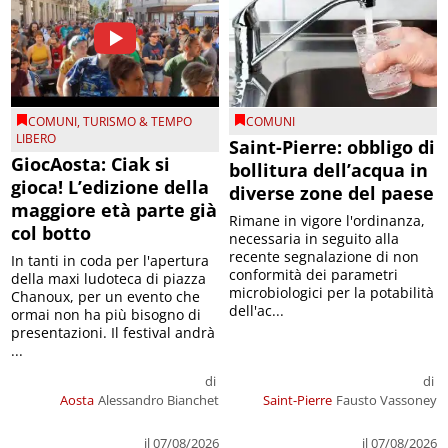
COMUNI
,
TURISMO & TEMPO
COMUNI
LIBERO
Saint-Pierre: obbligo di
GiocAosta: Ciak si
bollitura dell’acqua in
gioca! L’edizione della
diverse zone del paese
maggiore età parte già
Rimane in vigore l'ordinanza,
col botto
necessaria in seguito alla
recente segnalazione di non
In tanti in coda per l'apertura
conformità dei parametri
della maxi ludoteca di piazza
microbiologici per la potabilità
Chanoux, per un evento che
dell'ac...
ormai non ha più bisogno di
presentazioni. Il festival andrà
...
di
di
Aosta
Alessandro Bianchet
Saint-Pierre
Fausto Vassoney
il 07/08/2026
il 07/08/2026