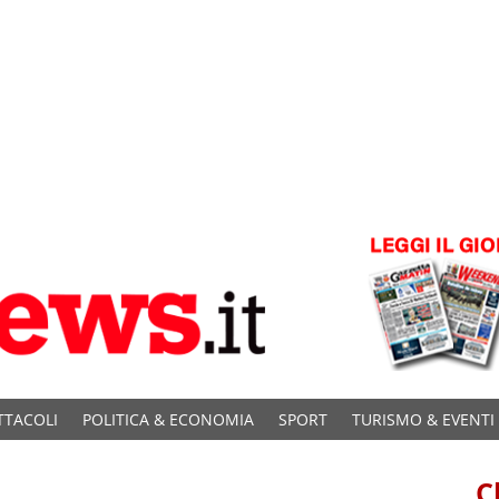
TTACOLI
POLITICA & ECONOMIA
SPORT
TURISMO & EVENTI
C