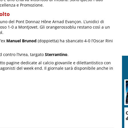
ccellenza e Promozione.
olto
iuno del Pont Donnaz Hône Arnad Evançon. L’unidici di
ioso 1-0 a Montjovet. Gli orangerossoblu restano così a un
l.
l’ex
Manuel Brunod
(doppietta) ha sbancato 4-0 l’Oscar Rini
 contro l’Ivrea, targato
Sterrantino
.
to pagine dedicate al calcio giovanile e dilettantistico con
rotagonisti del week end. Il giornale sarà disponibile anche in
O
d