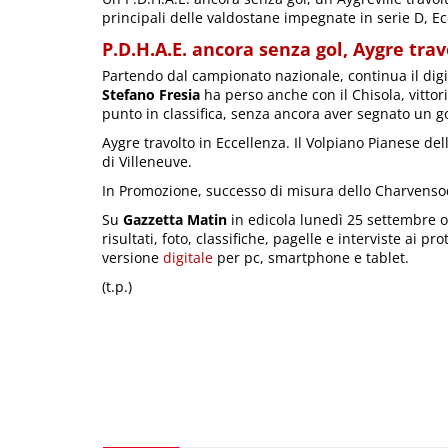
principali delle valdostane impegnate in serie D, E
P.D.H.A.E. ancora senza gol, Aygre trav
Partendo dal campionato nazionale, continua il dig
Stefano Fresia
ha perso anche con il Chisola, vittor
punto in classifica, senza ancora aver segnato un go
Aygre travolto in Eccellenza. Il Volpiano Pianese del
di Villeneuve.
In Promozione, successo di misura dello Charvensod
Su
Gazzetta Matin
in edicola lunedì 25 settembre ot
risultati, foto, classifiche, pagelle e interviste ai p
versione
digitale
per pc, smartphone e tablet.
(t.p.)