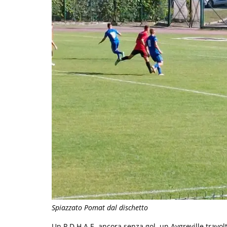
Spiazzato Pomat dal dischetto
Un P.D.H.A.E. ancora senza gol, un Aygreville travol