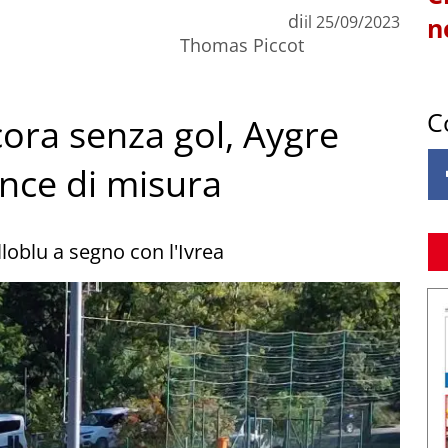
di
il
25/09/2023
n
Thomas Piccot
C
cora senza gol, Aygre
ince di misura
lloblu a segno con l'Ivrea