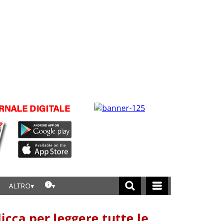
ALTRO
licca per leggere tutte le