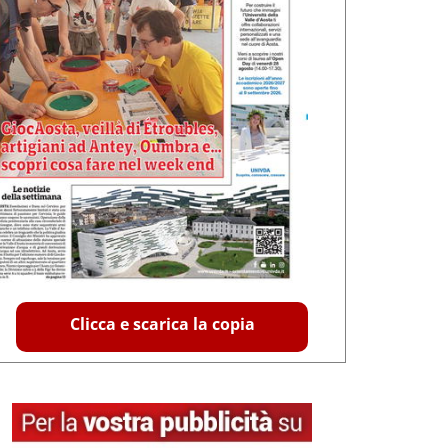
Clicca e scarica la copia