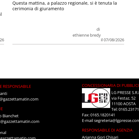
Questa mattina, a palazzo regionale, si è tenuta la
cerimonia di giuramento
l
di
ethienne bredy
026
il 07/08/2026
CONCESSIONARIA DI PUBBLIC
E RESPONSABILE
LG PRESSE S.R.
anti
via Festaz, 52
i@gazzettamatin.com
11100 AOSTA
NE
Tel: 0165.2317
Fax: 0165.1820141
o Bianchet
E-mail
segreteria@lgpresse.co
t@gazzettamatin.com
RESPONSABILE DI AGENZIA
enal
Arianna Gori Chisari
gazzettamatin.com