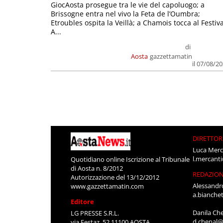
GiocAosta prosegue tra le vie del capoluogo; a
Brissogne entra nel vivo la Feta de l’Oumbra;
Etroubles ospita la Veillà; a Chamois tocca al Festiva
A...
di
Aosta
gazzettamatin
il 07/08/2
DIRETTOR
Luca Merc
l.mercant
Quotidiano online Iscrizione al Tribunale
di Aosta n. 8/2012
REDAZIO
Autorizzazione del 13/12/2012
Alessandr
www.gazzettamatin.com
a.bianche
Editore
Danila Ch
LG PRESSE S.R.L.
d.chenal@
via Festaz, 52 11100 AOSTA