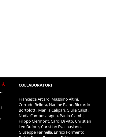
ITÀ
COLLABORATORI
L.
Francesca Arcaro, Massimo Altini,
Corrado Bellora, Nadine Blanc, Riccardo
11
Bortolotti, Manila Calipari, Giulia Calisti,
Nadia Camposaragna, Paolo Ciambi,
m
Filippo Clermont, Carol Di Vito, Christian
Leo Dufour, Christian Evaspasiano,
Giuseppe Farinella, Enrico Formento