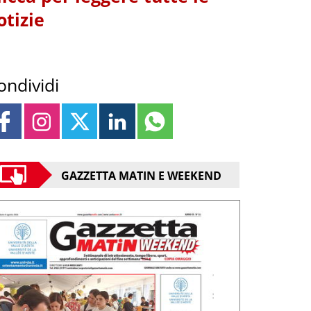
otizie
ondividi
GAZZETTA MATIN E WEEKEND