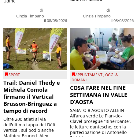
Udine
di
di
Cinzia Timpano
Cinzia Timpano
il 08/08/2026
il 08/08/2026
SPORT
APPUNTAMENTI
,
OGGI &
DOMANI
Trail: Daniel Thedy e
COSA FARE NEL FINE
Michela Comola
SETTIMANA IN VALLE
firmano il Vertical
D’AOSTA
Brusson-Bringuez a
tempo di record
SABATO 8 AGOSTO ALLEIN –
All’area verde Le Plan-de-
Oltre 200 atleti al via
Clavel prosegue “ItinerDante”,
dell'ultima tappa del Défì
le letture dantesche, con la
Vertical, sul podio anche
partecipazione di Antonello
Mathieu Brunod, Alex