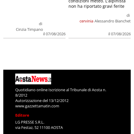
condizioni meteo. L'alpinista
non ha riportato gravi ferite
di
cervinia
Alessandro Bianchet
di
Cinzia Timpano
il 07/08/2026
il 07/08/2026
Quotidiano online Iscrizione al Tribunale di Aosta n.
8/2012
Autorizzazione del 13/12/2012
www.gazzettamatin.com
Editore
LG PRESSE S.R.L.
via Festaz, 52 11100 AOSTA