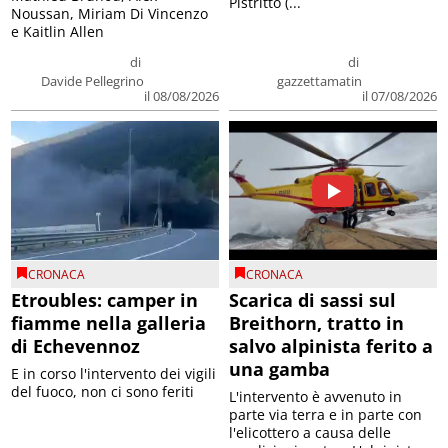
Pistritto (...
Noussan, Miriam Di Vincenzo
e Kaitlin Allen
di
di
Davide Pellegrino
gazzettamatin
il 08/08/2026
il 07/08/2026
CRONACA
CRONACA
Etroubles: camper in
Scarica di sassi sul
fiamme nella galleria
Breithorn, tratto in
di Echevennoz
salvo alpinista ferito a
una gamba
E in corso l'intervento dei vigili
del fuoco, non ci sono feriti
L'intervento è avvenuto in
parte via terra e in parte con
l'elicottero a causa delle