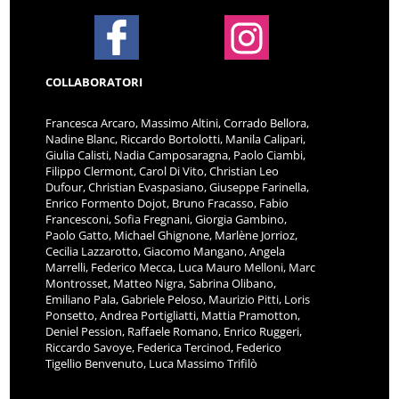
COLLABORATORI
Francesca Arcaro, Massimo Altini, Corrado Bellora,
Nadine Blanc, Riccardo Bortolotti, Manila Calipari,
Giulia Calisti, Nadia Camposaragna, Paolo Ciambi,
Filippo Clermont, Carol Di Vito, Christian Leo
Dufour, Christian Evaspasiano, Giuseppe Farinella,
Enrico Formento Dojot, Bruno Fracasso, Fabio
Francesconi, Sofia Fregnani, Giorgia Gambino,
Paolo Gatto, Michael Ghignone, Marlène Jorrioz,
Cecilia Lazzarotto, Giacomo Mangano, Angela
Marrelli, Federico Mecca, Luca Mauro Melloni, Marc
Montrosset, Matteo Nigra, Sabrina Olibano,
Emiliano Pala, Gabriele Peloso, Maurizio Pitti, Loris
Ponsetto, Andrea Portigliatti, Mattia Pramotton,
Deniel Pession, Raffaele Romano, Enrico Ruggeri,
Riccardo Savoye, Federica Tercinod, Federico
Tigellio Benvenuto, Luca Massimo Trifilò