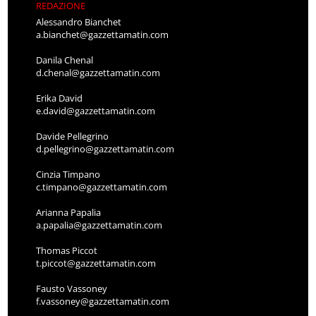
REDAZIONE
Alessandro Bianchet
a.bianchet@gazzettamatin.com
Danila Chenal
d.chenal@gazzettamatin.com
Erika David
e.david@gazzettamatin.com
Davide Pellegrino
d.pellegrino@gazzettamatin.com
Cinzia Timpano
c.timpano@gazzettamatin.com
Arianna Papalia
a.papalia@gazzettamatin.com
Thomas Piccot
t.piccot@gazzettamatin.com
Fausto Vassoney
f.vassoney@gazzettamatin.com