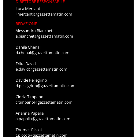
DIRETTORE RESPONSABILE
Luca Mercanti
l.mercanti@gazzettamatin.com
REDAZIONE
Alessandro Bianchet
a.bianchet@gazzettamatin.com
Danila Chenal
d.chenal@gazzettamatin.com
Erika David
e.david@gazzettamatin.com
Davide Pellegrino
d.pellegrino@gazzettamatin.com
Cinzia Timpano
c.timpano@gazzettamatin.com
Arianna Papalia
a.papalia@gazzettamatin.com
Thomas Piccot
t.piccot@gazzettamatin.com