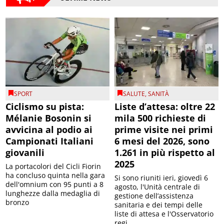
SPORT
SALUTE
,
SANITÀ
Ciclismo su pista:
Liste d’attesa: oltre 22
Mélanie Bosonin si
mila 500 richieste di
avvicina al podio ai
prime visite nei primi
Campionati Italiani
6 mesi del 2026, sono
giovanili
1.261 in più rispetto al
2025
La portacolori del Cicli Fiorin
ha concluso quinta nella gara
Si sono riuniti ieri, giovedì 6
dell'omnium con 95 punti a 8
agosto, l'Unità centrale di
lunghezze dalla medaglia di
gestione dell’assistenza
bronzo
sanitaria e dei tempi delle
liste di attesa e l'Osservatorio
regi...