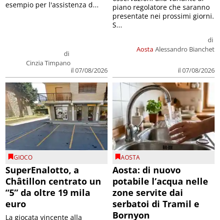
esempio per l'assistenza d...
piano regolatore che saranno
presentate nei prossimi giorni.
S...
di
Aosta
Alessandro Bianchet
di
Cinzia Timpano
il 07/08/2026
il 07/08/2026
GIOCO
AOSTA
SuperEnalotto, a
Aosta: di nuovo
Châtillon centrato un
potabile l’acqua nelle
“5” da oltre 19 mila
zone servite dai
euro
serbatoi di Tramil e
Bornyon
La giocata vincente alla