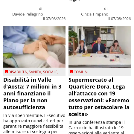
di
di
Davide Pellegrino
Cinzia Timpano
il 07/08/2026
il 07/08/2026
DISABILITÀ
,
SANITÀ
,
SOCIALE
, ...
COMUNI
Disabilità in Valle
Supermercato al
d’Aosta: 7 milioni in 3
Quartiere Dora, Lega
anni finanziano il
all’attacco con 19
Piano per la non
osservazioni: «Faremo
autosufficienza
tutto per ostacolare la
scelta»
In via sperimentale, l'Esecutivo
ha approvato nuovi criteri per
In una conferenza stampa il
garantire maggiore flessibilità
Carroccio ha illustrato le 19
alle misure di sostegno per
osservazioni alla variante al