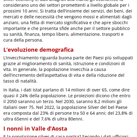
considerano uno dei settori promettenti a livello globale per i
prossimi 10 anni. Si tratta dell’insieme dei servizi, dei beni, dei
mercati e delle necessità che vengono mossi e alimentati dagli
anziani, una fetta di mercato significativa e che apre sbocchi
importante e che presenta sfide anche per il settore pubblico
su sanità, finanza, tempo libero, alimentazione, trasporti e
cura della persona.
L’evoluzione demografica
L’invecchiamento riguarda buona parte dei Paesi più sviluppati
grazie al miglioramento di sanità, istruzione e condizioni di
vita. In generale, la popolazione invecchia a causa
dell’incremento dell’aspettativa di vita e della riduzione del
tasso di natalità.
In Italia, i dati Istat parlano di 14 milioni di over 65, come dire
quasi il 24% della popolazione. Le proiezioni dicono che entro
il 2050 saranno un terzo. Nel 2030, saranno 8,2 milioni gli
italiani over 75. Nel 2022, la popolazione Silver del bel Paese
era composta dal 23% di persone tra 50 e 64 anni; del 23,8% di
ultra 65enni e del 7,6% di ultra 80enni.
I nonni in Valle d’Aosta
E la popolazione silver di casa nostra? Secondo i dati ufficiosi