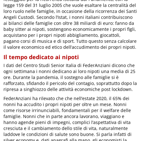
legge 159 del 31 luglio 2005 che vuole esaltare la centralità del
loro ruolo nelle famiglie, in occasione della ricorrenza dei Santi
Angeli Custodi. Secondo l’Istat, i nonni italiani contribuiscono
ai bilanci delle famiglie con oltre 38 miliardi di euro: fanno da
baby sitter ai nipoti, sostengono economicamente i propri figli,
acquistano per i propri nipoti abbigliamento, giocattoli,
pagano corsi di musica e di sport. Tutto questo senza calcolare
il valore economico ed etico dell’accudimento dei propri nipoti.
Il tempo dedicato ai nipoti
I dati del Centro Studi Senior Italia di FederAnziani dicono che
ogni settimana i nonni dedicano ai loro nipoti una media di 25
ore. Durante la pandemia, il sostegno alle famiglie si è
rafforzato, sfidando il pericolo del contagio, soprattutto dopo la
ripresa a singhiozzo delle attività economiche post lockdown.
FederAnziani ha rilevato che che nell’estate 2020, il 65% dei
nonni ha accudito i propri nipoti per oltre un mese. Nonni
come risorse irrinunciabili, fondamentali per il welfare delle
famiglie. Nonni che in parte ancora lavorano, viaggiano e
hanno agende pieni di impegni, complici l’aspettativa di vita
cresciuta e il cambiamento dello stile di vita, naturalmente
laddove le condizioni di salute sono buone. Si parla infatti di
silver economy e, dati anagrafi alla mano, gli economisti la