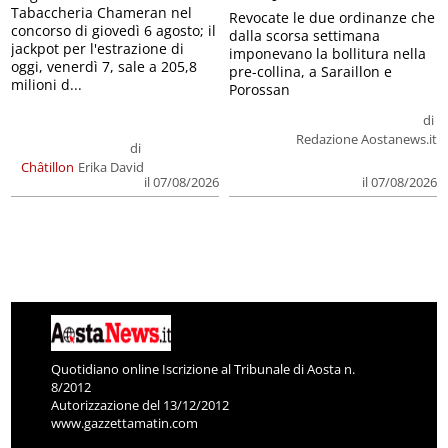
Tabaccheria Chameran nel
Revocate le due ordinanze che
concorso di giovedì 6 agosto; il
dalla scorsa settimana
jackpot per l'estrazione di
imponevano la bollitura nella
oggi, venerdì 7, sale a 205,8
pre-collina, a Saraillon e
milioni d...
Porossan
di
Redazione Aostanews.it
di
Châtillon
Erika David
il 07/08/2026
il 07/08/2026
Quotidiano online Iscrizione al Tribunale di Aosta n.
8/2012
Autorizzazione del 13/12/2012
www.gazzettamatin.com