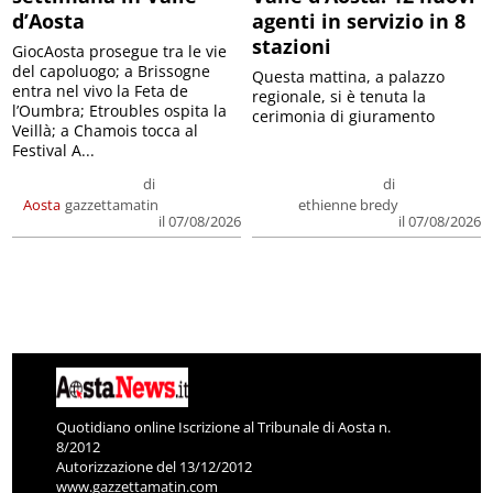
d’Aosta
agenti in servizio in 8
stazioni
GiocAosta prosegue tra le vie
del capoluogo; a Brissogne
Questa mattina, a palazzo
entra nel vivo la Feta de
regionale, si è tenuta la
l’Oumbra; Etroubles ospita la
cerimonia di giuramento
Veillà; a Chamois tocca al
Festival A...
di
di
Aosta
gazzettamatin
ethienne bredy
il 07/08/2026
il 07/08/2026
Quotidiano online Iscrizione al Tribunale di Aosta n.
8/2012
Autorizzazione del 13/12/2012
www.gazzettamatin.com