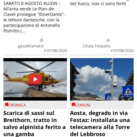
SABATO 8 AGOSTO ALLEIN –
del fuoco, non ci sono feriti
All’area verde Le Plan-de-
Clavel prosegue “ItinerDante”,
le letture dantesche, con la
partecipazione di Antonello
Pistritto (...
di
di
gazzettamatin
Cinzia Timpano
il 07/08/2026
il 07/08/2026
CRONACA
COMUNI
Scarica di sassi sul
Aosta, degrado in via
Breithorn, tratto in
Festaz: installata una
salvo alpinista ferito a
telecamera alla Torre
una gamba
del Lebbroso