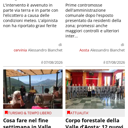
L'intervento è avvenuto in
Prime contromosse
parte via terra e in parte con
dell'amministrazione
l'elicottero a causa delle
comunale dopo l'esposto
condizioni meteo. L'alpinista
presentato da residenti della
non ha riportato gravi ferite
zona; promessi anche
maggiori controlli e ulteriori
inter...
di
di
cervinia
Alessandro Bianchet
Aosta
Alessandro Bianchet
il 07/08/2026
il 07/08/2026
TURISMO & TEMPO LIBERO
ATTUALITA'
Cosa fare nel fine
Corpo forestale della
settimana in Valle
Valle d’Aosta: 12 nuovi