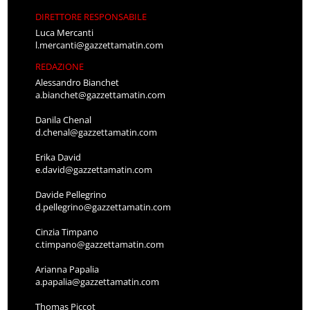
DIRETTORE RESPONSABILE
Luca Mercanti
l.mercanti@gazzettamatin.com
REDAZIONE
Alessandro Bianchet
a.bianchet@gazzettamatin.com
Danila Chenal
d.chenal@gazzettamatin.com
Erika David
e.david@gazzettamatin.com
Davide Pellegrino
d.pellegrino@gazzettamatin.com
Cinzia Timpano
c.timpano@gazzettamatin.com
Arianna Papalia
a.papalia@gazzettamatin.com
Thomas Piccot