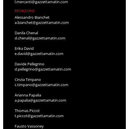
l.mercanti@gazzettamatin.com
REDAZIONE
Alessandro Bianchet
a.bianchet@gazzettamatin.com
Danila Chenal
d.chenal@gazzettamatin.com
Erika David
e.david@gazzettamatin.com
Davide Pellegrino
d.pellegrino@gazzettamatin.com
Cinzia Timpano
c.timpano@gazzettamatin.com
Arianna Papalia
a.papalia@gazzettamatin.com
Thomas Piccot
t.piccot@gazzettamatin.com
Fausto Vassoney