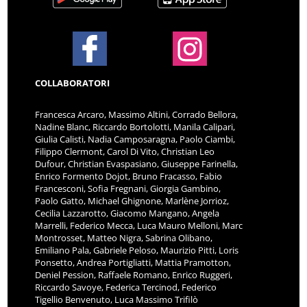
COLLABORATORI
Francesca Arcaro, Massimo Altini, Corrado Bellora,
Nadine Blanc, Riccardo Bortolotti, Manila Calipari,
Giulia Calisti, Nadia Camposaragna, Paolo Ciambi,
Filippo Clermont, Carol Di Vito, Christian Leo
Dufour, Christian Evaspasiano, Giuseppe Farinella,
Enrico Formento Dojot, Bruno Fracasso, Fabio
Francesconi, Sofia Fregnani, Giorgia Gambino,
Paolo Gatto, Michael Ghignone, Marlène Jorrioz,
Cecilia Lazzarotto, Giacomo Mangano, Angela
Marrelli, Federico Mecca, Luca Mauro Melloni, Marc
Montrosset, Matteo Nigra, Sabrina Olibano,
Emiliano Pala, Gabriele Peloso, Maurizio Pitti, Loris
Ponsetto, Andrea Portigliatti, Mattia Pramotton,
Deniel Pession, Raffaele Romano, Enrico Ruggeri,
Riccardo Savoye, Federica Tercinod, Federico
Tigellio Benvenuto, Luca Massimo Trifilò