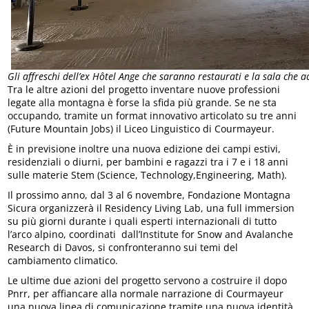
Gli affreschi dell’ex Hôtel Ange che saranno restaurati e la sala che a
Tra le altre azioni del progetto inventare nuove professioni
legate alla montagna è forse la sfida più grande. Se ne sta
occupando, tramite un format innovativo articolato su tre anni
(Future Mountain Jobs) il Liceo Linguistico di Courmayeur.
È in previsione inoltre una nuova edizione dei campi estivi,
residenziali o diurni, per bambini e ragazzi tra i 7 e i 18 anni
sulle materie Stem (Science, Technology,Engineering, Math).
Il prossimo anno, dal 3 al 6 novembre, Fondazione Montagna
Sicura organizzerà il Residency Living Lab, una full immersion
su più giorni durante i quali esperti internazionali di tutto
l’arco alpino, coordinati dall’Institute for Snow and Avalanche
Research di Davos, si confronteranno sui temi del
cambiamento climatico.
Le ultime due azioni del progetto servono a costruire il dopo
Pnrr, per affiancare alla normale narrazione di Courmayeur
una nuova linea di comunicazione tramite una nuova identità