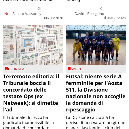
di
di
Nus
Fausto Vassoney
Davide Pellegrino
il 06/08/2026
il 06/08/2026
CRONACA
SPORT
Terremoto editoria: il
Futsal: niente serie A
Tribunale boccia il
femminile per l’Aosta
concordato delle
511, la Divisione
testate Ops (ex
nazionale non accoglie
Netweek); si dimette
la domanda di
l’ad
ripescaggio
Il Tribunale di Lecco ha
La Divisione calcio a 5 ha
giudicato inammissibile la
deciso di non varare un girone
domanda di concordato
dispari, lasciando il club del