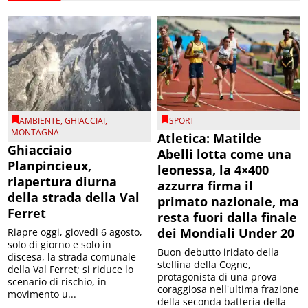
AMBIENTE
,
GHIACCIAI
,
SPORT
MONTAGNA
Atletica: Matilde
Ghiacciaio
Abelli lotta come una
Planpincieux,
leonessa, la 4×400
riapertura diurna
azzurra firma il
della strada della Val
primato nazionale, ma
Ferret
resta fuori dalla finale
dei Mondiali Under 20
Riapre oggi, giovedì 6 agosto,
solo di giorno e solo in
Buon debutto iridato della
discesa, la strada comunale
stellina della Cogne,
della Val Ferret; si riduce lo
protagonista di una prova
scenario di rischio, in
coraggiosa nell'ultima frazione
movimento u...
della seconda batteria della