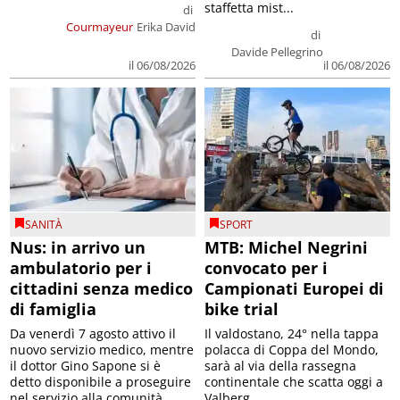
staffetta mist...
di
Courmayeur
Erika David
di
Davide Pellegrino
il 06/08/2026
il 06/08/2026
SANITÀ
SPORT
Nus: in arrivo un
MTB: Michel Negrini
ambulatorio per i
convocato per i
cittadini senza medico
Campionati Europei di
di famiglia
bike trial
Da venerdì 7 agosto attivo il
Il valdostano, 24° nella tappa
nuovo servizio medico, mentre
polacca di Coppa del Mondo,
il dottor Gino Sapone si è
sarà al via della rassegna
detto disponibile a proseguire
continentale che scatta oggi a
nel servizio alla comunità
Valberg