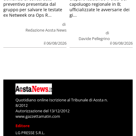
preventivo presentata dal
capoluogo regionale in B;
gruppo per salvare le testate
ufficializzate le avversarie dei
ex Netweek ora Ops R...
gi...
di
Redazione Aosta News
di
Davide Pellegrino
il 06/08/2026
il 06/08/2026
Quotidiano online Iscrizione al Tribunale di Aosta n.
8/2012
Autorizzazione del 13/12/2012
www.gazzettamatin.com
Editore
LG PRESSE S.R.L.