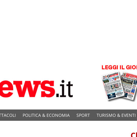
TTACOLI
POLITICA & ECONOMIA
SPORT
TURISMO & EVENTI
C