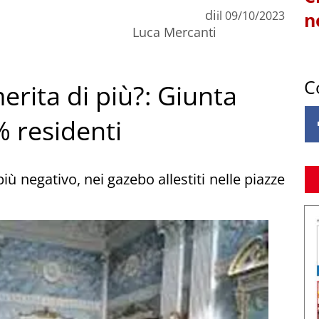
di
il
09/10/2023
n
Luca Mercanti
C
rita di più?: Giunta
% residenti
iù negativo, nei gazebo allestiti nelle piazze