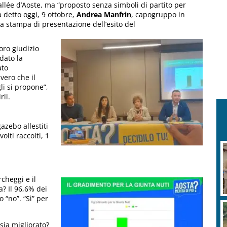
allée d’Aoste, ma “proposto senza simboli di partito per
a detto oggi, 9 ottobre,
Andrea Manfrin
, capogruppo in
za stampa di presentazione dell’esito del
oro giudizio
dato la
ato
vero che il
li si propone”,
rli.
azebo allestiti
olti raccolti, 1
cheggi e il
a? Il 96,6% dei
o “no”. “Sì” per
sia migliorato?