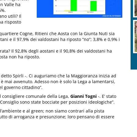
in Valle ha
6%.
no utili? Il
ha risposto
à (quartiere Cogne, Ritieni che Aosta con la Giunta Nuti sia
tani e il 97,9% dei valdostani ha riposto “no”; 3,8% e 0,9% i
rata? Il 92,8% degli aostani e il 90,8% dei valdostani ha
Aosta non ha riposto.
a detto Spirli -. Ci auguriamo che la Maggioranza inizia ad
n è mai avvenuto. Adesso non è solo la Lega a lamentarsi,
l governo cittadino”.
il consigliere comunale della Lega,
Gianni Togni
-. E’ stato
n Consiglio sono state bocciate per posizioni ideologiche”.
all’ambiente e al green; non siamo contrari alla pista
frutto di arroganza e presunzione; loro pensano di essere