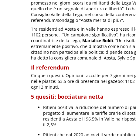
promosso nei giorni scorsi da militanti della Lega V
quello che è un segnale di apertura e libertà”. Lo h
Consiglio Valle della Lega, nel corso della conferen
referendum/sondaggio “Aosta merita di più?”.
Tra residenti ad Aosta e in Valle hanno espresso il l
1102 persone. “Un campione significativo”, ha ricor
coordinatrice della Lega,
Marialice Boldi
. “Un risult
estremamente positivo, che dimostra come non sia 
cittadino non partecipa alla politica; dipende cosa g
ha detto la consigliera comunale di Aosta, Sylvie Spi
Il referendum
Cinque i quesiti. Opinioni raccolte per 7 giorni nei g
nelle piazze; 53,5 ore di presenza nei gazebo; 1102 v
ogni 3 minuti.
5 quesiti: bocciatura netta
Ritieni positiva la riduzione del numero di par
progetto di aumentare le tariffe orarie di sost
residenti a Aosta e il 96,5% in Valle ha rispost
il 2,5%.
Ritieni che dal 2020 ad oggi il verde pubblico 