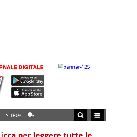
ALTRO
licca per leggere tutte le