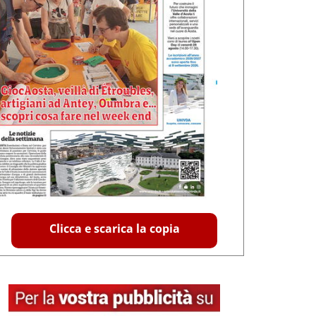
Clicca e scarica la copia