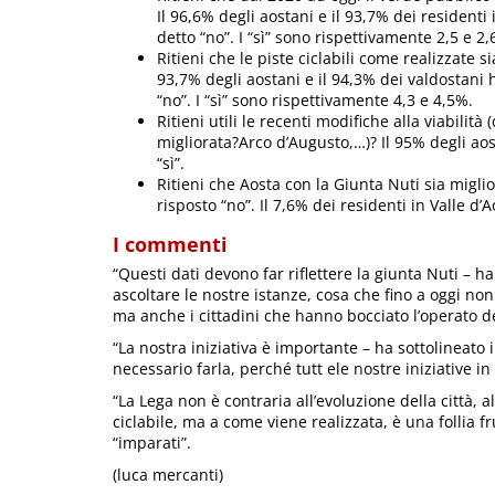
Il 96,6% degli aostani e il 93,7% dei residenti 
detto “no”. I “sì” sono rispettivamente 2,5 e 2,
Ritieni che le piste ciclabili come realizzate sia
93,7% degli aostani e il 94,3% dei valdostani 
“no”. I “sì” sono rispettivamente 4,3 e 4,5%.
Ritieni utili le recenti modifiche alla viabilit
migliorata?Arco d’Augusto,…)? Il 95% degli aos
“sì”.
Ritieni che Aosta con la Giunta Nuti sia miglio
risposto “no”. Il 7,6% dei residenti in Valle d’
I commenti
“Questi dati devono far riflettere la giunta Nuti – h
ascoltare le nostre istanze, cosa che fino a oggi no
ma anche i cittadini che hanno bocciato l’operato de
“La nostra iniziativa è importante – ha sottolineato 
necessario farla, perché tutt ele nostre iniziative i
“La Lega non è contraria all’evoluzione della città, 
ciclabile, ma a come viene realizzata, è una follia 
“imparati”.
(luca mercanti)