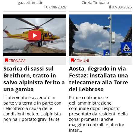
gazzettamatin
Cinzia Timpano
il 07/08/2026
il 07/08/2026
CRONACA
COMUNI
Scarica di sassi sul
Aosta, degrado in via
Breithorn, tratto in
Festaz: installata una
salvo alpinista ferito a
telecamera alla Torre
una gamba
del Lebbroso
L'intervento è avvenuto in
Prime contromosse
parte via terra e in parte con
dell'amministrazione
l'elicottero a causa delle
comunale dopo l'esposto
condizioni meteo. L'alpinista
presentato da residenti della
non ha riportato gravi ferite
zona; promessi anche
maggiori controlli e ulteriori
inter...