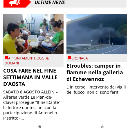
ULTIME NEWS
APPUNTAMENTI
,
OGGI &
CRONACA
DOMANI
Etroubles: camper in
COSA FARE NEL FINE
fiamme nella galleria
SETTIMANA IN VALLE
di Echevennoz
D’AOSTA
E in corso l'intervento dei vigili
SABATO 8 AGOSTO ALLEIN –
del fuoco, non ci sono feriti
All’area verde Le Plan-de-
Clavel prosegue “ItinerDante”,
le letture dantesche, con la
partecipazione di Antonello
Pistritto (...
di
di