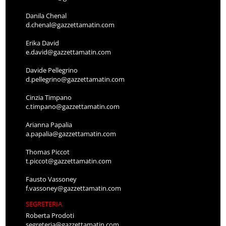
Danila Chenal
d.chenal@gazzettamatin.com
Erika David
e.david@gazzettamatin.com
Davide Pellegrino
d.pellegrino@gazzettamatin.com
Cinzia Timpano
c.timpano@gazzettamatin.com
Arianna Papalia
a.papalia@gazzettamatin.com
Thomas Piccot
t.piccot@gazzettamatin.com
Fausto Vassoney
f.vassoney@gazzettamatin.com
SEGRETERIA
Roberta Prodoti
segreteria@gazzettamatin.com