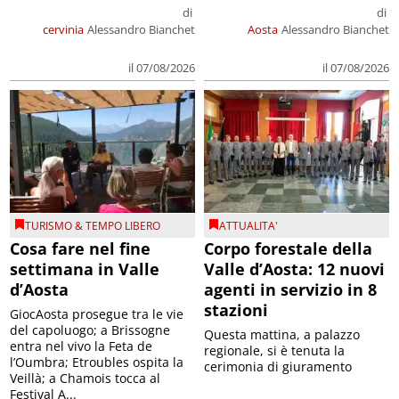
di
di
cervinia
Alessandro Bianchet
Aosta
Alessandro Bianchet
il 07/08/2026
il 07/08/2026
TURISMO & TEMPO LIBERO
ATTUALITA'
Cosa fare nel fine
Corpo forestale della
settimana in Valle
Valle d’Aosta: 12 nuovi
d’Aosta
agenti in servizio in 8
stazioni
GiocAosta prosegue tra le vie
del capoluogo; a Brissogne
Questa mattina, a palazzo
entra nel vivo la Feta de
regionale, si è tenuta la
l’Oumbra; Etroubles ospita la
cerimonia di giuramento
Veillà; a Chamois tocca al
Festival A...