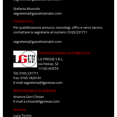
Stefania Muscolo
segreteria@gazzettamatin.com
CONTATTACI
Per pubblicazione annunci, necrologi, offro e cerco lavoro,
contattare la segreteria al numero: 0165/231711
segreteria@gazzettamatin.com
CONCESSIONARIA DI PUBBLICITÀ
LG PRESSE S.R.L.
via Festaz, 52
11100 AOSTA
Tel: 0165.231711
Fax: 0165.1820141
E-mail
segreteria@lgpresse.com
RESPONSABILE DI AGENZIA
Arianna Gori Chisari
E-mail
a.chisari@lgpresse.com
Account
Luca Torino