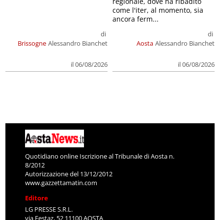
regionale, dove ha ribadito
come l'iter, al momento, sia
ancora ferm...
di
di
Brissogne
Alessandro Bianchet
Aosta
Alessandro Bianchet
il 06/08/2026
il 06/08/2026
Quotidiano online Iscrizione al Tribunale di Aosta n.
8/2012
Autorizzazione del 13/12/2012
www.gazzettamatin.com
Editore
LG PRESSE S.R.L.
via Festaz, 52 11100 AOSTA