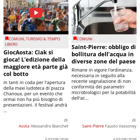
COMUNI
,
TURISMO & TEMPO
COMUNI
LIBERO
Saint-Pierre: obbligo di
GiocAosta: Ciak si
bollitura dell’acqua in
gioca! L’edizione della
diverse zone del paese
maggiore età parte già
Rimane in vigore l'ordinanza,
col botto
necessaria in seguito alla
recente segnalazione di non
In tanti in coda per l'apertura
conformità dei parametri
della maxi ludoteca di piazza
microbiologici per la potabilità
Chanoux, per un evento che
dell'ac...
ormai non ha più bisogno di
presentazioni. Il festival andrà
...
di
di
Aosta
Alessandro Bianchet
Saint-Pierre
Fausto Vassoney
il 07/08/2026
il 07/08/2026