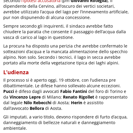
Secondo
l’ipotesi accusatoria
(pm
Giovanni Roteglia
), il
dipendente della Cervino, all’oscuro dei vertici societari,
avrebbe utilizzato l’acqua del lago per l’innevamento artificiale,
pur non dispunendo di alcuna concessione.
Sempre secondo gli inquirenti, il sindaco avrebbe fatto
chiudere la paratia che consente il passaggio dell’acqua dalla
vasca di carico al lago in questione.
La procura ha disposto una perizia che avrebbe confermato le
sotteazioni d’acqua e la mancata alimentazione dello specchio
alpino. Non solo. Secondo i tecnici, il lago in secca avrebbe
portato alla morte della vegetazione tipica dei laghi alpini.
L’udienza
Il processo si è aperto oggi, 19 ottobre, con l’udienza pre
dibattimentale. Le difese hanno sollevato alcune eccezioni.
Pucci
è difeso dagli avvocati
Fabio Fantini
del foro di Torino e
da
Vincenzo Lepre
di Milano;
Renato Rigollet
è rappresentato
dal legale
Nilo Rebecchi
di Aosta;
Herin
è assistito
dall’avvocato
Bellora
di Aosta.
Gli imputati, a vario titolo, devono rispondere di furto d’acqua,
danneggiamento di bellezze naturali e danneggiamento
ambientale.