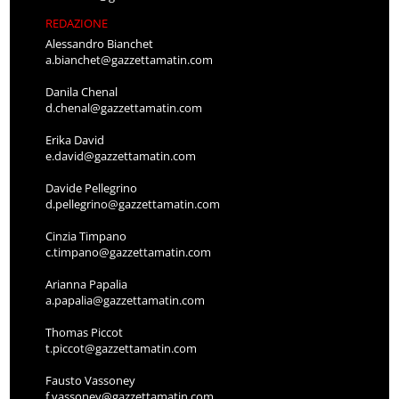
REDAZIONE
Alessandro Bianchet
a.bianchet@gazzettamatin.com
Danila Chenal
d.chenal@gazzettamatin.com
Erika David
e.david@gazzettamatin.com
Davide Pellegrino
d.pellegrino@gazzettamatin.com
Cinzia Timpano
c.timpano@gazzettamatin.com
Arianna Papalia
a.papalia@gazzettamatin.com
Thomas Piccot
t.piccot@gazzettamatin.com
Fausto Vassoney
f.vassoney@gazzettamatin.com