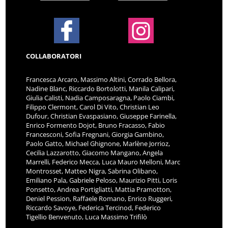
COLLABORATORI
Francesca Arcaro, Massimo Altini, Corrado Bellora,
Nadine Blanc, Riccardo Bortolotti, Manila Calipari,
Giulia Calisti, Nadia Camposaragna, Paolo Ciambi,
Filippo Clermont, Carol Di Vito, Christian Leo
Dufour, Christian Evaspasiano, Giuseppe Farinella,
Enrico Formento Dojot, Bruno Fracasso, Fabio
Francesconi, Sofia Fregnani, Giorgia Gambino,
Paolo Gatto, Michael Ghignone, Marlène Jorrioz,
Cecilia Lazzarotto, Giacomo Mangano, Angela
Marrelli, Federico Mecca, Luca Mauro Melloni, Marc
Montrosset, Matteo Nigra, Sabrina Olibano,
Emiliano Pala, Gabriele Peloso, Maurizio Pitti, Loris
Ponsetto, Andrea Portigliatti, Mattia Pramotton,
Deniel Pession, Raffaele Romano, Enrico Ruggeri,
Riccardo Savoye, Federica Tercinod, Federico
Tigellio Benvenuto, Luca Massimo Trifilò