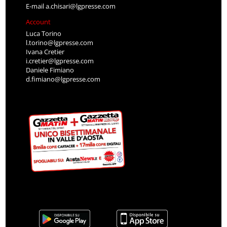
E-mail
a.chisari@lgpresse.com
Account
Luca Torino
l.torino@lgpresse.com
Ivana Cretier
i.cretier@lgpresse.com
Daniele Fimiano
d.fimiano@lgpresse.com