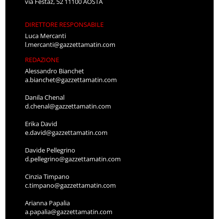
via Festaz, 52 11100 AOSTA
DIRETTORE RESPONSABILE
Luca Mercanti
l.mercanti@gazzettamatin.com
REDAZIONE
Alessandro Bianchet
a.bianchet@gazzettamatin.com
Danila Chenal
d.chenal@gazzettamatin.com
Erika David
e.david@gazzettamatin.com
Davide Pellegrino
d.pellegrino@gazzettamatin.com
Cinzia Timpano
c.timpano@gazzettamatin.com
Arianna Papalia
a.papalia@gazzettamatin.com