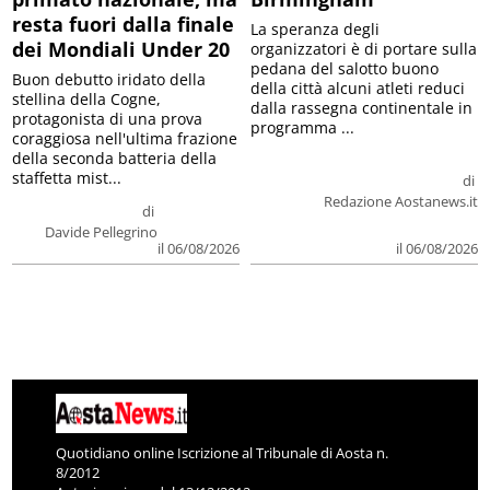
resta fuori dalla finale
La speranza degli
dei Mondiali Under 20
organizzatori è di portare sulla
pedana del salotto buono
Buon debutto iridato della
della città alcuni atleti reduci
stellina della Cogne,
dalla rassegna continentale in
protagonista di una prova
programma ...
coraggiosa nell'ultima frazione
della seconda batteria della
staffetta mist...
di
Redazione Aostanews.it
di
Davide Pellegrino
il 06/08/2026
il 06/08/2026
Quotidiano online Iscrizione al Tribunale di Aosta n.
8/2012