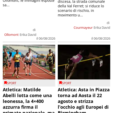
Ollomont; le immagini esposte
discesa, la strada comunale
sa...
della Val Ferret; si riduce lo
scenario di rischio, in
movimento u...
di
Courmayeur
Erika David
di
Ollomont
Erika David
il 06/08/2026
il 06/08/2026
SPORT
SPORT
Atletica: Matilde
Atletica: Asta in Piazza
Abelli lotta come una
torna ad Aosta il 22
leonessa, la 4×400
agosto e strizza
azzurra firma il
l’occhio agli Europei di
primato nazionale, ma
Birmingham