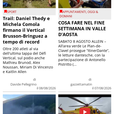
SPORT
APPUNTAMENTI
,
OGGI &
DOMANI
Trail: Daniel Thedy e
COSA FARE NEL FINE
Michela Comola
SETTIMANA IN VALLE
firmano il Vertical
D’AOSTA
Brusson-Bringuez a
tempo di record
SABATO 8 AGOSTO ALLEIN –
All’area verde Le Plan-de-
Oltre 200 atleti al via
Clavel prosegue “ItinerDante”,
dell'ultima tappa del Défì
le letture dantesche, con la
Vertical, sul podio anche
partecipazione di Antonello
Mathieu Brunod, Alex
Pistritto (...
Noussan, Miriam Di Vincenzo
e Kaitlin Allen
di
di
Davide Pellegrino
gazzettamatin
il 08/08/2026
il 07/08/2026