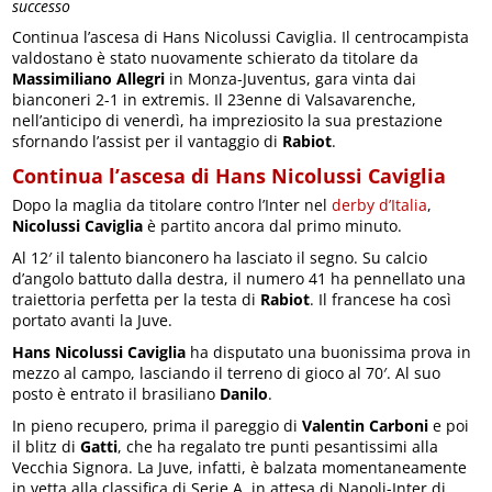
successo
Continua l’ascesa di Hans Nicolussi Caviglia. Il centrocampista
valdostano è stato nuovamente schierato da titolare da
Massimiliano Allegri
in Monza-Juventus, gara vinta dai
bianconeri 2-1 in extremis. Il 23enne di Valsavarenche,
nell’anticipo di venerdì, ha impreziosito la sua prestazione
sfornando l’assist per il vantaggio di
Rabiot
.
Continua l’ascesa di Hans Nicolussi Caviglia
Dopo la maglia da titolare contro l’Inter nel
derby d’Italia
,
Nicolussi Caviglia
è partito ancora dal primo minuto.
Al 12′ il talento bianconero ha lasciato il segno. Su calcio
d’angolo battuto dalla destra, il numero 41 ha pennellato una
traiettoria perfetta per la testa di
Rabiot
. Il francese ha così
portato avanti la Juve.
Hans Nicolussi Caviglia
ha disputato una buonissima prova in
mezzo al campo, lasciando il terreno di gioco al 70′. Al suo
posto è entrato il brasiliano
Danilo
.
In pieno recupero, prima il pareggio di
Valentin Carboni
e poi
il blitz di
Gatti
, che ha regalato tre punti pesantissimi alla
Vecchia Signora. La Juve, infatti, è balzata momentaneamente
in vetta alla classifica di Serie A, in attesa di Napoli-Inter di