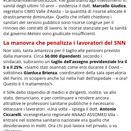
#cambiamolamanovra2024. «Se guardiamo agli investimenti in
sanità degli ultimi 10 anni – evidenzia il dott.
Marcello Giudice
,
segretario CIMO Valle d’Aosta – la quantità di risorse allocate è
drasticamente diminuita». Quello che infatti chiedono i
sanitari del servizio pubblico sono risorse congrue per il
rinnovo dei contratti di lavoro, le risorse stanziate per la sanità
dal governo Meloni sono giudicate insufficienti.
La manovra che penalizza i lavoratori del SNN
Non solo, tanta amarezza per il taglio alle pensioni previsto
dalla manovra. Circa
50.000 dipendenti
, secondo i
sindacati, subiranno un
taglio dell’assegno previdenziale tra il
5 e il 25%
. «Siamo stati osannati come eroi durante il Covid –
sottolinea
Gianluca Brienza
, coordinatore della sala operatoria
del Parini, in sciopero anche lui nella hall dell’ospedale – e ora?
Questo è il trattamento?».
Il 50% dello stipendio di medici e dirigenti, inoltre, va allo
stato, denunciano, e per continuare a rendere ancora
attrattive le professioni sanitarie pubbliche è necessario
detassare i lavoratori. «Una volta – spiega il dott.
Antonio
Ciccarelli
, vicesegretario regionale ANAAO ASSOMED Vda –
entrare nel sistema sanitario nazionale era quello che
desideravano in molti. Ora chi può lavora nel privato, o va