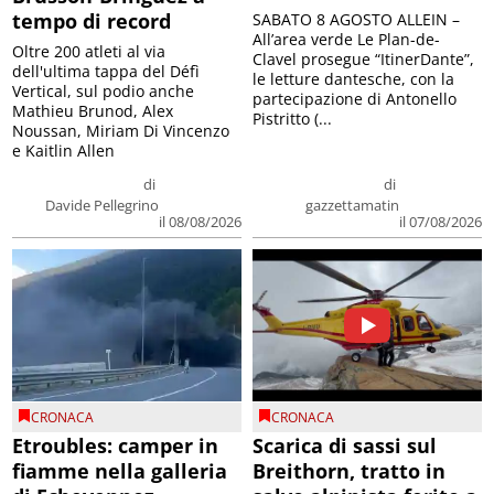
tempo di record
SABATO 8 AGOSTO ALLEIN –
All’area verde Le Plan-de-
Oltre 200 atleti al via
Clavel prosegue “ItinerDante”,
dell'ultima tappa del Défì
le letture dantesche, con la
Vertical, sul podio anche
partecipazione di Antonello
Mathieu Brunod, Alex
Pistritto (...
Noussan, Miriam Di Vincenzo
e Kaitlin Allen
di
di
Davide Pellegrino
gazzettamatin
il 08/08/2026
il 07/08/2026
CRONACA
CRONACA
Etroubles: camper in
Scarica di sassi sul
fiamme nella galleria
Breithorn, tratto in