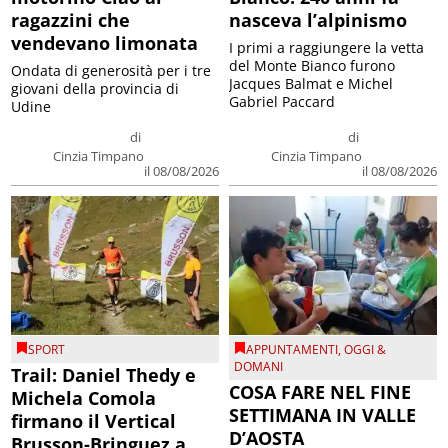
ragazzini che
nasceva l’alpinismo
vendevano limonata
I primi a raggiungere la vetta
del Monte Bianco furono
Ondata di generosità per i tre
Jacques Balmat e Michel
giovani della provincia di
Gabriel Paccard
Udine
di
di
Cinzia Timpano
Cinzia Timpano
il 08/08/2026
il 08/08/2026
SPORT
APPUNTAMENTI
,
OGGI &
DOMANI
Trail: Daniel Thedy e
COSA FARE NEL FINE
Michela Comola
SETTIMANA IN VALLE
firmano il Vertical
D’AOSTA
Brusson-Bringuez a