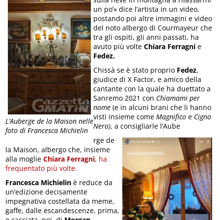
un po’» dice l’artista in un video,
postando poi altre immagini e video
del noto albergo di Courmayeur che
tra gli ospiti, gli anni passati, ha
avuto più volte
Chiara Ferragni
e
Fedez.
Chissà se è stato proprio
Fedez
,
giudice di X Factor, e amico della
cantante con la quale ha duettato a
Sanremo 2021 con
Chiamami per
nome
(e in alcuni brani che li hanno
visti insieme come
Magnifico
e
Cigno
L’Auberge de la Maison nelle
Nero)
, a consigliarle l’Aube
foto di Francesca Michielin
rge de
la Maison, albergo che, insieme
alla moglie
Chiara Ferragni
,
ha
frequentato più volte.
Francesca Michielin
è reduce da
un’edizione decisamente
impegnativa costellata da meme,
gaffe, dalle escandescenze, prima,
e cacciata, poi, di
Morgan.