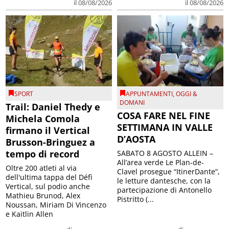
il 08/08/2026
il 08/08/2026
SPORT
APPUNTAMENTI
,
OGGI &
DOMANI
Trail: Daniel Thedy e
COSA FARE NEL FINE
Michela Comola
SETTIMANA IN VALLE
firmano il Vertical
D’AOSTA
Brusson-Bringuez a
tempo di record
SABATO 8 AGOSTO ALLEIN –
All’area verde Le Plan-de-
Oltre 200 atleti al via
Clavel prosegue “ItinerDante”,
dell'ultima tappa del Défì
le letture dantesche, con la
Vertical, sul podio anche
partecipazione di Antonello
Mathieu Brunod, Alex
Pistritto (...
Noussan, Miriam Di Vincenzo
e Kaitlin Allen