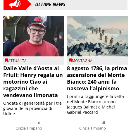
ULTIME NEWS
ATTUALITA'
MONTAGNA
Dalle Valle d’Aosta al
8 agosto 1786, la prima
Friuli: Henry regala un
ascensione del Monte
motorino Ciao ai
Bianco: 240 anni fa
ragazzini che
nasceva l’alpinismo
vendevano limonata
I primi a raggiungere la vetta
del Monte Bianco furono
Ondata di generosità per i tre
Jacques Balmat e Michel
giovani della provincia di
Gabriel Paccard
Udine
di
di
Cinzia Timpano
Cinzia Timpano