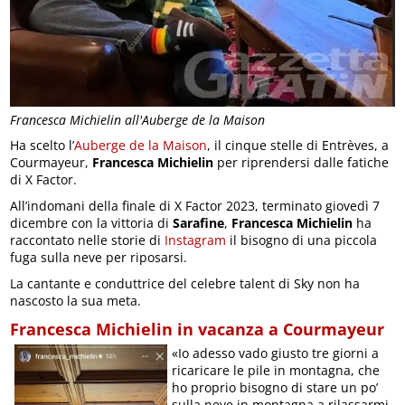
Francesca Michielin all'Auberge de la Maison
Ha scelto l’
Auberge de la Maison
, il cinque stelle di Entrèves, a
Courmayeur,
Francesca Michielin
per riprendersi dalle fatiche
di X Factor.
All’indomani della finale di X Factor 2023, terminato giovedì 7
dicembre con la vittoria di
Sarafine
,
Francesca Michielin
ha
raccontato nelle storie di
Instagram
il bisogno di una piccola
fuga sulla neve per riposarsi.
La cantante e conduttrice del celebre talent di Sky non ha
nascosto la sua meta.
Francesca Michielin in vacanza a Courmayeur
«Io adesso vado giusto tre giorni a
ricaricare le pile in montagna, che
ho proprio bisogno di stare un po’
sulla neve in montagna a rilassarmi