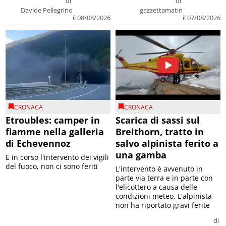
di
di
Davide Pellegrino
gazzettamatin
il 08/08/2026
il 07/08/2026
CRONACA
CRONACA
Etroubles: camper in
Scarica di sassi sul
fiamme nella galleria
Breithorn, tratto in
di Echevennoz
salvo alpinista ferito a
una gamba
E in corso l'intervento dei vigili
del fuoco, non ci sono feriti
L'intervento è avvenuto in
parte via terra e in parte con
l'elicottero a causa delle
condizioni meteo. L'alpinista
non ha riportato gravi ferite
di