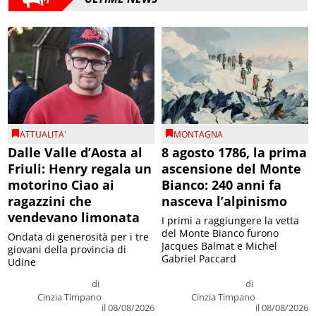
ATTUALITA'
MONTAGNA
Dalle Valle d’Aosta al
8 agosto 1786, la prima
Friuli: Henry regala un
ascensione del Monte
motorino Ciao ai
Bianco: 240 anni fa
ragazzini che
nasceva l’alpinismo
vendevano limonata
I primi a raggiungere la vetta
del Monte Bianco furono
Ondata di generosità per i tre
Jacques Balmat e Michel
giovani della provincia di
Gabriel Paccard
Udine
di
di
Cinzia Timpano
Cinzia Timpano
il 08/08/2026
il 08/08/2026