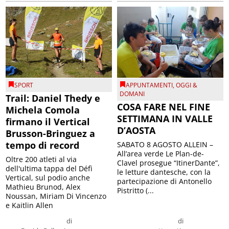
SPORT
APPUNTAMENTI
,
OGGI &
DOMANI
Trail: Daniel Thedy e
COSA FARE NEL FINE
Michela Comola
SETTIMANA IN VALLE
firmano il Vertical
D’AOSTA
Brusson-Bringuez a
tempo di record
SABATO 8 AGOSTO ALLEIN –
All’area verde Le Plan-de-
Oltre 200 atleti al via
Clavel prosegue “ItinerDante”,
dell'ultima tappa del Défì
le letture dantesche, con la
Vertical, sul podio anche
partecipazione di Antonello
Mathieu Brunod, Alex
Pistritto (...
Noussan, Miriam Di Vincenzo
e Kaitlin Allen
di
di