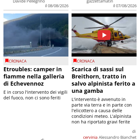
Davide Pellegrino
gazzettamatin
il 08/08/2026
il 07/08/2026
CRONACA
CRONACA
Etroubles: camper in
Scarica di sassi sul
fiamme nella galleria
Breithorn, tratto in
di Echevennoz
salvo alpinista ferito a
una gamba
E in corso l'intervento dei vigili
del fuoco, non ci sono feriti
L'intervento è avvenuto in
parte via terra e in parte con
l'elicottero a causa delle
condizioni meteo. L'alpinista
non ha riportato gravi ferite
di
cervinia
Alessandro Bianchet