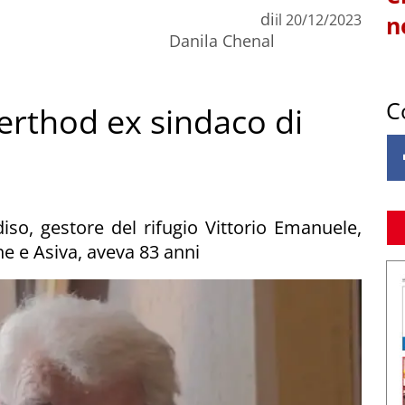
di
il
20/12/2023
n
Danila Chenal
C
Berthod ex sindaco di
so, gestore del rifugio Vittorio Emanuele,
he e Asiva, aveva 83 anni