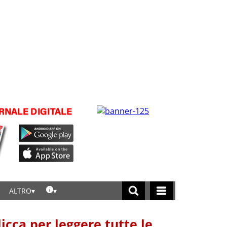
ALTRO
licca per leggere tutte le