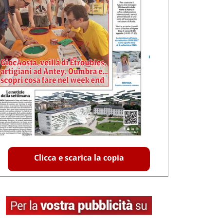
Clicca e scarica la copia