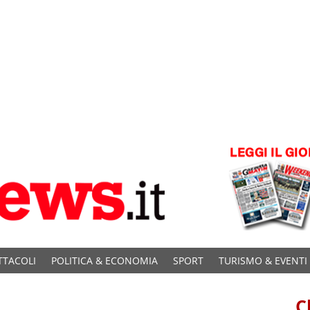
TTACOLI
POLITICA & ECONOMIA
SPORT
TURISMO & EVENTI
C