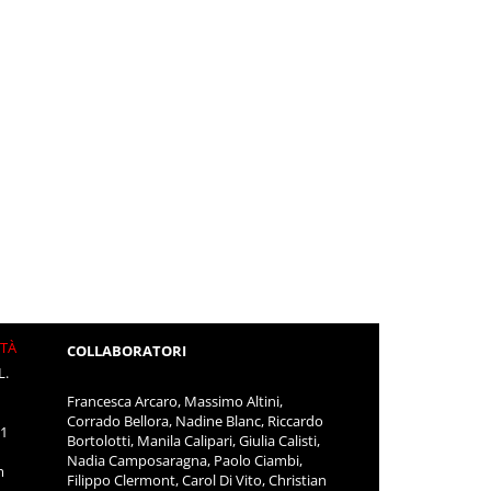
ITÀ
COLLABORATORI
L.
Francesca Arcaro, Massimo Altini,
Corrado Bellora, Nadine Blanc, Riccardo
11
Bortolotti, Manila Calipari, Giulia Calisti,
Nadia Camposaragna, Paolo Ciambi,
m
Filippo Clermont, Carol Di Vito, Christian