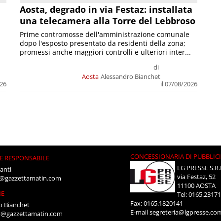
n
Aosta, degrado in via Festaz: installata
una telecamera alla Torre del Lebbroso
Prime contromosse dell'amministrazione comunale
dopo l'esposto presentato da residenti della zona;
promessi anche maggiori controlli e ulteriori inter...
di
Aosta
Alessandro Bianchet
026
il 07/08/2026
CONCESSIONARIA DI PUBBLIC
E RESPONSABILE
LG PRESSE S.R.
anti
via Festaz, 52
i@gazzettamatin.com
11100 AOSTA
NE
Tel: 0165.2317
Fax: 0165.1820141
o Bianchet
E-mail
segreteria@lgpresse.co
t@gazzettamatin.com