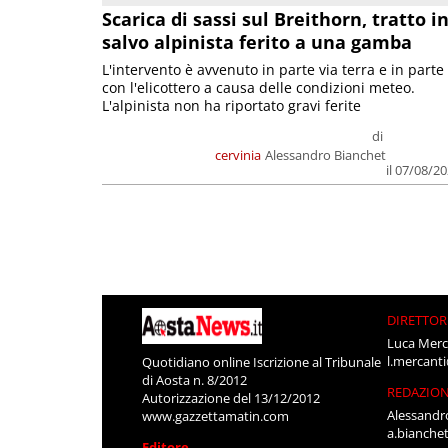
Scarica di sassi sul Breithorn, tratto i
salvo alpinista ferito a una gamba
L'intervento è avvenuto in parte via terra e in parte
con l'elicottero a causa delle condizioni meteo.
L'alpinista non ha riportato gravi ferite
di
cervinia
Alessandro Bianchet
il 07/08/2
DIRETTOR
Luca Merc
l.mercant
Quotidiano online Iscrizione al Tribunale
di Aosta n. 8/2012
REDAZIO
Autorizzazione del 13/12/2012
Alessandr
www.gazzettamatin.com
a.bianche
Editore