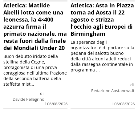
Atletica: Matilde
Atletica: Asta in Piazza
Abelli lotta come una
torna ad Aosta il 22
leonessa, la 4×400
agosto e strizza
azzurra firma il
l’occhio agli Europei di
primato nazionale, ma
Birmingham
resta fuori dalla finale
La speranza degli
dei Mondiali Under 20
organizzatori è di portare sulla
pedana del salotto buono
Buon debutto iridato della
della città alcuni atleti reduci
stellina della Cogne,
dalla rassegna continentale in
protagonista di una prova
programma ...
coraggiosa nell'ultima frazione
della seconda batteria della
staffetta mist...
di
Redazione Aostanews.it
di
Davide Pellegrino
il 06/08/2026
il 06/08/2026