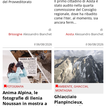
Il primo cittadino di Aosta è
del Provveditorato
stato audito nella quarta
commissione del Consiglio
regionale, dove ha ribadito
come l'iter, al momento, sia
ancora ferm...
di
di
Brissogne
Alessandro Bianchet
Aosta
Alessandro Bianchet
il 06/08/2026
il 06/08/2026
FOTOGRAFIA
AMBIENTE
,
GHIACCIAI
,
MONTAGNA
Anima Alpina, le
Ghiacciaio
fotografie di Ilenia
Planpincieux,
Noussan in mostra a